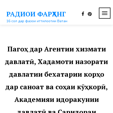
Перейти
к
РАДИОИ ФАРҲАНГ
контенту
ПЕР
НАВ
16 сол дар фазои иттилоотии Ватан
Пагоҳ дар Агентии хизмати
давлатӣ, Хадамоти назорати
давлатии бехатарии корҳо
дар саноат ва соҳаи кӯҳкорӣ,
Академияи идоракунии
давлатӣ ва Саридораи