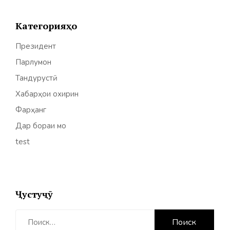
Категорияҳо
Президент
Парлумон
Тандурустӣ
Хабарҳои охирин
Фарҳанг
Дар бораи мо
test
Ҷустуҷӯ
Найти: