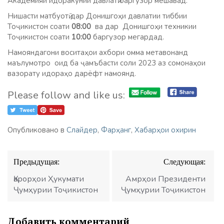
Академияи идоракунии давлатӣ баргузор мешавад.
Нишасти матбуотӣ дар Донишгоҳи давлатии тиббии
Тоҷикистон соати
08:00
ва дар Донишгоҳи техникии
Тоҷикистон соати
10:00
баргузор мегардад.
Намояндагони воситаҳои ахбори омма метавонанд
маълумотро оид ба ҷамъбасти соли 2023 аз сомонаҳои
вазорату идораҳо дарёфт намоянд.
Please follow and like us:
Опубликовано в
Слайдер
,
Фарҳанг
,
Хабарҳои охирин
Навигация
Предыдущая:
Следующая:
по
записям
Қарорҳои Ҳукумати
Амрҳои Президенти
Ҷумҳурии Тоҷикистон
Ҷумҳурии Тоҷикистон
Добавить комментарий