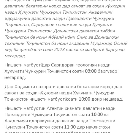
давлатии бехатарии корҳо дар саноат ва соҳаи кӯҳкории
назди Ҳукумати Ҷумҳурии Тоҷикистон, Академияи
идоракунии давлатии назди Президенти Ҷумҳурии
Тоҷикистон, Саридораи геологияи назди Ҳукумати
Ҷумҳурии Тоҷикистон, Донишгоҳи давлатии тиббии
Тоҷикистон ба номи Абӯалӣ ибни Сино ва Донишгоҳи
техникии Тоҷикистон ба номи академик Муҳаммад Осимӣ
оид ба ҷамъбасти соли 2023 нишасти матбуотӣ баргузор
мегардад.
Нишасти матбуотӣ дар Саридораи геологияи назди
Ҳукумати Ҷумҳурии Тоҷикистон соати
09:00
баргузор
мегардад.
Дар Хадамоти назорати давлатии бехатарии корҳо дар
саноат ва соҳаи кӯҳкории назди Ҳукумати Ҷумҳурии
Тоҷикистон нишасти матбуотӣ соати
10:00
доир мешавад.
Нишасти матбуотии Агентии хизмати давлатии назди
Президенти Ҷумҳурии Тоҷикистон соати
10:00
ва
Академияи идоракунии давлатии назди Президенти
Ҷумҳурии Тоҷикистон соати
11:00
дар маҷлисгоҳи