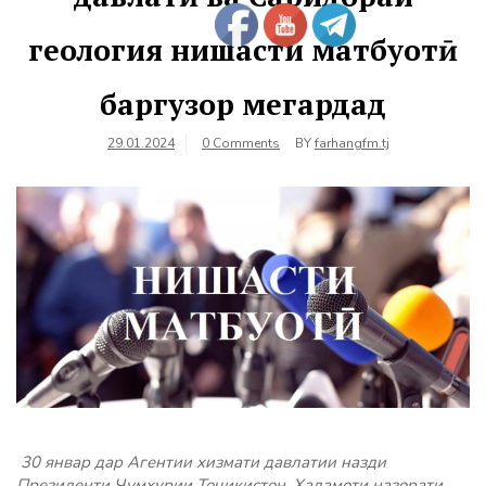
геология нишасти матбуотӣ
баргузор мегардад
29.01.2024
0 Comments
BY
farhangfm.tj
30 январ дар Агентии хизмати давлатии назди
Президенти Ҷумҳурии Тоҷикистон, Хадамоти назорати