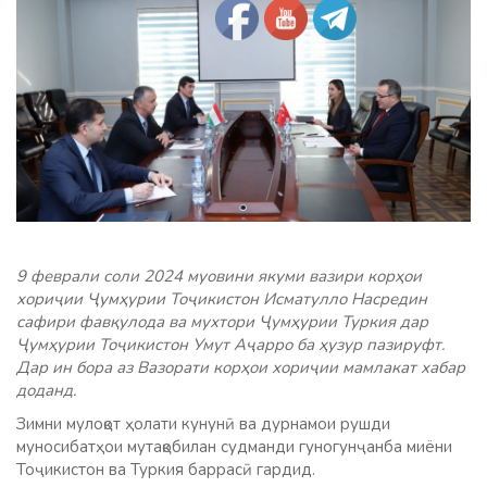
9 феврали соли 2024 муовини якуми вазири корҳои
хориҷии Ҷумҳурии Тоҷикистон Исматулло Насредин
сафири фавқулода ва мухтори Ҷумҳурии Туркия дар
Ҷумҳурии Тоҷикистон Умут Аҷарро ба ҳузур пазируфт.
Дар ин бора аз Вазорати корҳои хориҷии мамлакат хабар
доданд.
Зимни мулоқот ҳолати кунунӣ ва дурнамои рушди
муносибатҳои мутақобилан судманди гуногунҷанба миёни
Тоҷикистон ва Туркия баррасӣ гардид.