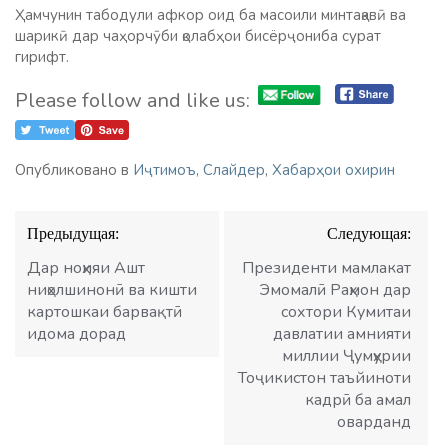
Ҳамчунин табодули афкор оид ба масоили минтақавӣ ва
шарикӣ дар чаҳорчӯби қолабҳои бисёрҷониба сурат
гирифт.
Please follow and like us:
Опубликовано в
Иҷтимоъ
,
Слайдер
,
Хабарҳои охирин
Навигация
Предыдущая:
Следующая:
по
записям
Дар ноҳияи Ашт
Президенти мамлакат
ниҳолшинонӣ ва кишти
Эмомалӣ Раҳмон дар
картошкаи барвақтӣ
сохтори Кумитаи
идома дорад
давлатии амнияти
миллии Ҷумҳурии
Тоҷикистон таъйиноти
кадрӣ ба амал
оварданд