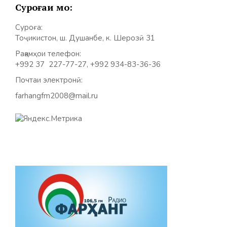
Суроғаи мо:
Суроға:
Тоҷикистон, ш. Душанбе, к. Шерозӣ 31
Рақамҳои телефон:
+992 37 227-77-27, +992 934-83-36-36
Почтаи электронӣ:
farhangfm2008@mail.ru