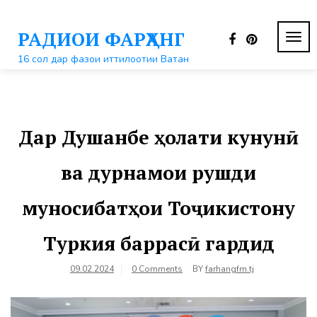
Перейти
к
РАДИОИ ФАРҲАНГ
контенту
ПЕР
НАВ
16 сол дар фазои иттилоотии Ватан
Дар Душанбе ҳолати кунунӣ
ва дурнамои рушди
муносибатҳои Тоҷикистону
Туркия баррасӣ гардид
09.02.2024
0 Comments
BY
farhangfm.tj