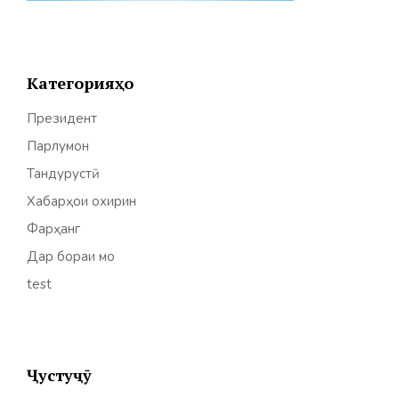
Категорияҳо
Президент
Парлумон
Тандурустӣ
Хабарҳои охирин
Фарҳанг
Дар бораи мо
test
Ҷустуҷӯ