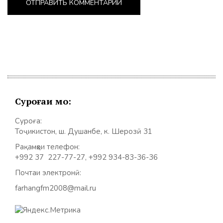
Суроғаи мо:
Суроға:
Тоҷикистон, ш. Душанбе, к. Шерозӣ 31
Рақамҳои телефон:
+992 37 227-77-27, +992 934-83-36-36
Почтаи электронӣ:
farhangfm2008@mail.ru