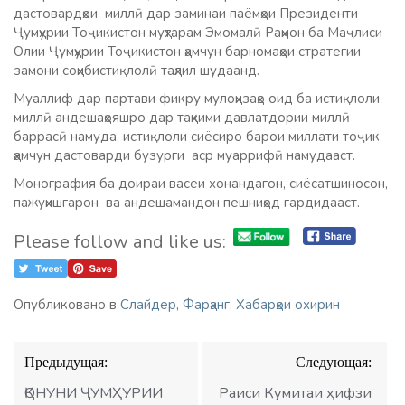
дастовардҳои миллӣ дар заминаи паёмҳои Президенти
Ҷумҳурии Тоҷикистон муҳтарам Эмомалӣ Раҳмон ба Маҷлиси
Олии Ҷумҳурии Тоҷикистон ҳамчун барномаҳои стратегии
замони соҳибистиқлолӣ таҳлил шудаанд.
Муаллиф дар партави фикру мулоҳизаҳо оид ба истиқлоли
миллӣ андешаҳояшро дар таҳкими давлатдории миллӣ
баррасӣ намуда, истиқлоли сиёсиро барои миллати тоҷик
ҳамчун дастоварди бузурги аср муаррифӣ намудааст.
Монография ба доираи васеи хонандагон, сиёсатшиносон,
пажуҳишгарон ва андешамандон пешниҳод гардидааст.
Please follow and like us:
Опубликовано в
Слайдер
,
Фарҳанг
,
Хабарҳои охирин
Навигация
Предыдущая:
Следующая:
по
записям
ҚОНУНИ ҶУМҲУРИИ
Раиси Кумитаи ҳифзи