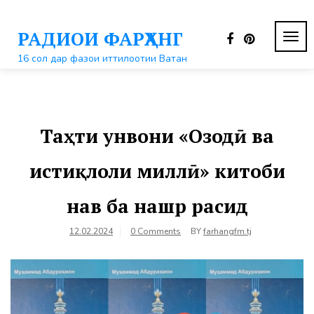
Перейти
к
РАДИОИ ФАРҲАНГ
контенту
ПЕР
НАВ
16 сол дар фазои иттилоотии Ватан
Таҳти унвони «Озодӣ ва
истиқлоли миллӣ» китоби
нав ба нашр расид
12.02.2024
0 Comments
BY
farhangfm.tj