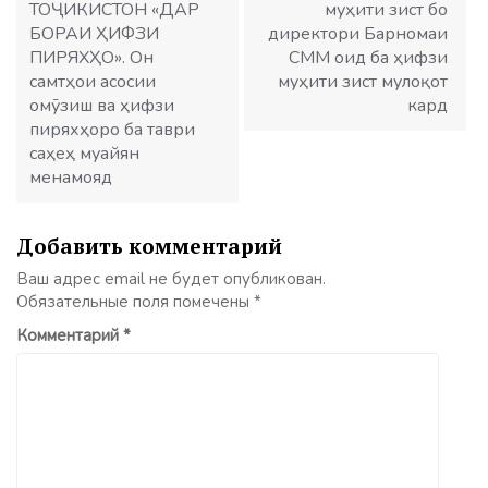
ТОҶИКИСТОН «ДАР
муҳити зист бо
БОРАИ ҲИФЗИ
директори Барномаи
ПИРЯХҲО». Он
СММ оид ба ҳифзи
самтҳои асосии
муҳити зист мулоқот
омӯзиш ва ҳифзи
кард
пиряхҳоро ба таври
саҳеҳ муайян
менамояд
Добавить комментарий
Ваш адрес email не будет опубликован.
Обязательные поля помечены
*
Комментарий
*