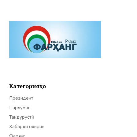
Категорияҳо
Президент
Парлумон
Тандурустӣ
Хабарҳои охирин
Фарҳанг