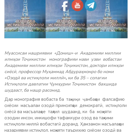
Муассисаи нашриявии «Дониш»-и Академияи миллии
илмҳои Тоҷикистон монографияи нави узви вобастаи
Академияи миллии илмҳои Тоҷикистон, доктори илмҳои
сиёсӣ, профессор Муҳаммад Абдураҳмонро бо номи
«Озодӣ ва истиқлоли миллӣ»
,
ки ба 35 – солагии
Истиқлоли давлатии Ҷумҳурии Тоҷикистон бахшида
шудааст, ба нашр расонид.
Дар монография вобаста ба таҳқиқи ҷанбаҳои фалсафию
сиёсии масъалаи озодӣ принсипҳои демократӣ, истиқлоли
сиёсӣ ва масъалаҳое таҳлил шудаанд, ки ба моҳияти
озодии инсон, инкишофи тафаккури озод ва таҳкими
истиқлоли миллӣ вобастагӣ доранд. Ҳамзамон масъалаҳои
назариявии истиқлол, моҳияти таърихию сиёсии озодӣ ва