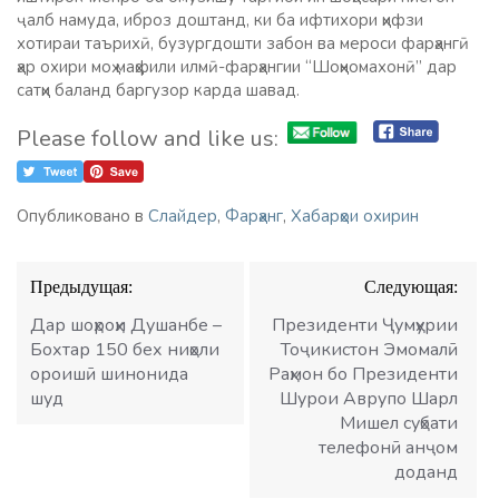
ҷалб намуда, иброз доштанд, ки ба ифтихори ҳифзи
хотиpаи таъpихӣ, бyзypгдошти забон ва меpоси фаpҳангӣ
ҳар охири моҳ маҳфили илмӣ-фарҳангии “Шоҳномахонӣ” дар
сатҳи баланд баргузор карда шавад.
Please follow and like us:
Опубликовано в
Слайдер
,
Фарҳанг
,
Хабарҳои охирин
Навигация
Предыдущая:
Следующая:
по
записям
Дар шоҳроҳи Душанбе –
Президенти Ҷумҳурии
Бохтар 150 бех ниҳоли
Тоҷикистон Эмомалӣ
ороишӣ шинонида
Раҳмон бо Президенти
шуд
Шурои Аврупо Шарл
Мишел суҳбати
телефонӣ анҷом
доданд