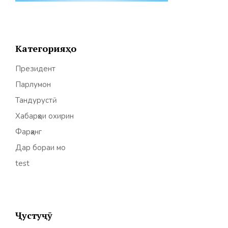
Категорияҳо
Президент
Парлумон
Тандурустӣ
Хабарҳои охирин
Фарҳанг
Дар бораи мо
test
Ҷустуҷӯ