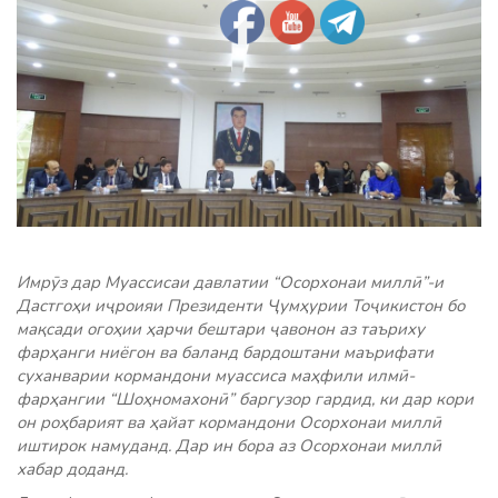
Имрӯз дар Муассисаи давлатии “Осорхонаи миллӣ”-и
Дастгоҳи иҷроияи Президенти Ҷумҳурии Тоҷикистон бо
мақсади огоҳии ҳарчи бештари ҷавонон аз таъриху
фарҳанги ниёгон ва баланд бардоштани маърифати
суханварии кормандони муассиса маҳфили илмӣ-
фарҳангии “Шоҳномахонӣ” баргузор гардид, ки дар кори
он роҳбарият ва ҳайат кормандони Осорхонаи миллӣ
иштирок намуданд. Дар ин бора аз Осорхонаи миллӣ
хабар доданд.