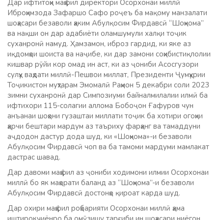
Дар ифтитоҳи маҳфил директори Осорхонаи миллӣ
Иброҳимзода
Зафаршо Сафо роҷеъ ба мақому манзалати
шоҳасари безаволи ҳаким Абулқосим Фирдавсӣ “Шоҳнома”
ва нақши он дар адабиёти оламшумули халқи тоҷик
суханронӣ намуд. Ҳамзамон, иброз гардид, ки яке аз
иқдомҳои шоиста ва наҷибе, ки дар замони соҳибистиқлолии
кишвар рӯйи кор омад ин аст, ки аз ҷониби Асосгузори
сулҳу ваҳдати миллӣ-Пешвои миллат, Президенти Ҷумҳурии
Тоҷикистон муҳтарам Эмомалӣ Раҳмон 5 декабри соли 2023
зимни суханронӣ дар Симпозиуми байналмилалии илмӣ ба
ифтихори 115-солагии аллома Бобоҷон Ғафуров чун
анъанаи шоҳони гузаштаи миллати тоҷик ба хотири огоҳии
ҳарчи бештари мардум аз таъриху фарҳанг ва тамаддуни
аҷдодон дастур дода шуд, ки «Шоҳнома»-и безаволи
Абулқосим Фирдавсӣ чоп ва ба тамоми мардуми мамлакат
дастрас шавад.
Дар давоми маҳфил аз ҷониби ходимони илмии Осорхонаи
миллӣ бо як маҳорати баланд аз “Шоҳнома”-и безаволи
Абулқосим Фирдавсӣ достонҳо қироат карда шуд.
Дар охири маҳфил роҳбарияти Осорхонаи миллӣ ҳама
иштирокчиёнро ба омӯзишу тарғиби ин шоҳасари ниёгон