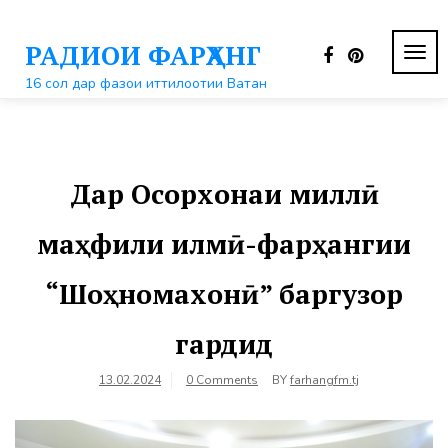
Перейти
к
РАДИОИ ФАРҲАНГ
контенту
ПЕР
НАВ
16 сол дар фазои иттилоотии Ватан
Дар Осорхонаи миллӣ
маҳфили илмӣ-фарҳангии
“Шоҳномахонӣ” баргузор
гардид
13.02.2024
0 Comments
BY
farhangfm.tj