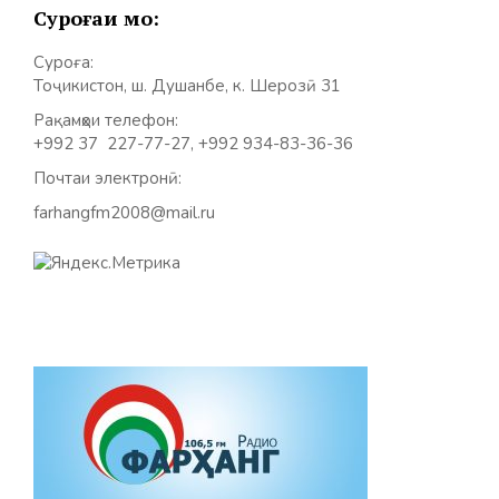
Суроғаи мо:
Суроға:
Тоҷикистон, ш. Душанбе, к. Шерозӣ 31
Рақамҳои телефон:
+992 37 227-77-27, +992 934-83-36-36
Почтаи электронӣ:
farhangfm2008@mail.ru