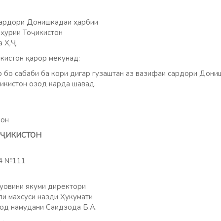
сардори Донишкадаи ҳарбии
ҳурии Тоҷикистон
 Ҳ.Ҷ.
кистон қарор мекунад:
бо сабаби ба кори дигар гузаштан аз вазифаи сардори Дони
икистон озод карда шавад.
мон
ТОҶИКИСТОН
24 №111
уовини якуми директори
ли махсуси назди Ҳукумати
од намудани Саидзода Б.А.