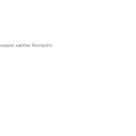
шкадаи ҳарбии Вазорати