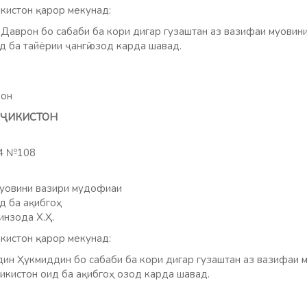
кистон қарор мекунад:
аврон бо сабаби ба кори дигар гузаштан аз вазифаи муовин
 ба тайёрии ҷангӣ озод карда шавад.
мон
ТОҶИКИСТОН
24 №108
муовини вазири мудофиаи
д ба ақибгоҳ
нзода Х.Ҳ.
кистон қарор мекунад:
н Ҳукмиддин бо сабаби ба кори дигар гузаштан аз вазифаи 
кистон оид ба ақибгоҳ озод карда шавад.