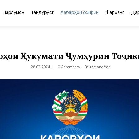
Парлумон
Тандурустӣ
Хабарҳои охирин
Фарҳанг
Дар
рҳои Ҳукумати Ҷумҳурии Тоҷик
28.02.2024
0 Comments
BY
farhangfm.tj