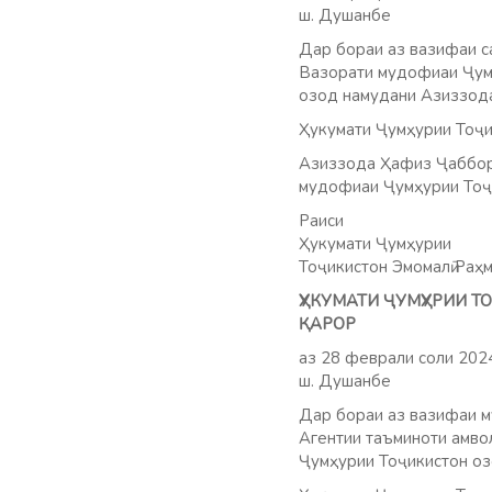
ш. Душанбе
Дар бораи аз вазифаи 
Вазорати мудофиаи Ҷум
озод намудани Азиззода
Ҳукумати Ҷумҳурии Тоҷи
Азиззода Ҳафиз Ҷаббор 
мудофиаи Ҷумҳурии Тоҷ
Раиси
Ҳукумати Ҷумҳурии
Тоҷикистон Эмомалӣ Раҳ
ҲУКУМАТИ ҶУМҲУРИИ 
ҚАРОР
аз 28 феврали соли 20
ш. Душанбе
Дар бораи аз вазифаи м
Агентии таъминоти амво
Ҷумҳурии Тоҷикистон оз