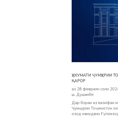
ҲУКУМАТИ ҶУМҲУРИИ 
ҚАРОР
аз 28 феврали соли 20
ш. Душанбе
Дар бораи аз вазифаи 
Ҷумҳурии Тоҷикистон оид
озод намудани Ғуломзод