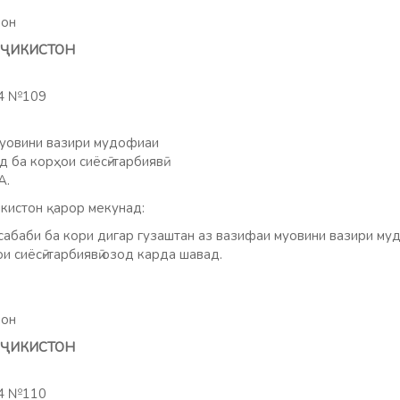
мон
ТОҶИКИСТОН
24 №109
муовини вазири мудофиаи
 ба корҳои сиёсӣ-тарбиявӣ
А.
кистон қарор мекунад:
абаби ба кори дигар гузаштан аз вазифаи муовини вазири м
и сиёсӣ-тарбиявӣ озод карда шавад.
мон
ТОҶИКИСТОН
24 №110