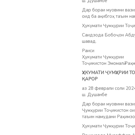
ш. Душанбе
Дар бораи муовини ваз
оид ба ақибгоҳ таъин н
Ҳукумати Ҷумҳурии Тоҷи
Саидзода Бобоҷон Абду
шавад.
Раиси
Ҳукумати Ҷумҳурии
Тоҷикистон Эмомалӣ Раҳ
ҲУКУМАТИ ҶУМҲУРИИ 
ҚАРОР
аз 28 феврали соли 20
ш. Душанбе
Дар бораи муовини ваз
Ҷумҳурии Тоҷикистон оид
таъин намудани Раҳимзо
Ҳукумати Ҷумҳурии Тоҷи