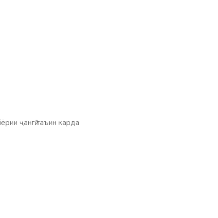
рии ҷангӣ таъин карда