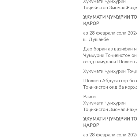
Ҳукумати Ҷумҳурии
Тоҷикистон Эмомалӣ Раҳ
ҲУКУМАТИ ҶУМҲУРИИ 
ҚАРОР
аз 28 феврали соли 20
ш. Душанбе
Дар бораи аз вазифаи 
Ҷумҳурии Тоҷикистон оид
озод намудани Шоҳиён 
Ҳукумати Ҷумҳурии Тоҷи
Шоҳиён Абдусаттор бо с
Тоҷикистон оид ба корҳо
Раиси
Ҳукумати Ҷумҳурии
Тоҷикистон Эмомалӣ Раҳ
ҲУКУМАТИ ҶУМҲУРИИ 
ҚАРОР
аз 28 феврали соли 20