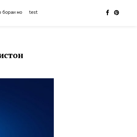
 бораи мо
test
истон