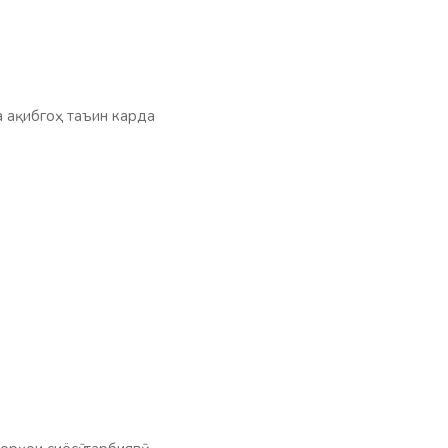
 ақибгоҳ таъин карда