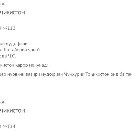
мон
ТОҶИКИСТОН
24 №113
ири мудофиаи
 ба тайёрии ҷангӣ
да Ҷ.С.
кистон қарор мекунад:
 муовини вазири мудофиаи Ҷумҳурии Тоҷикистон оид ба тайё
мон
ТОҶИКИСТОН
24 №114