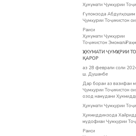
Ҳукумати Ҷумҳурии Тоҷи
Ғуломзода Абдулҳошим Д
Ҷумҳурии Тоҷикистон оид
Раиси
Ҳукумати Ҷумҳурии
Тоҷикистон Эмомалӣ Раҳ
ҲУКУМАТИ ҶУМҲУРИИ 
ҚАРОР
аз 28 феврали соли 20
ш. Душанбе
Дар бораи аз вазифаи 
Ҷумҳурии Тоҷикистон ои
озод намудани Ҳукмидди
Ҳукумати Ҷумҳурии Тоҷи
Ҳукмиддинзода Хайридди
мудофиаи Ҷумҳурии Тоҷи
Раиси