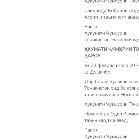
Ҳукумати Ҷумҳурии Тоҷи
Саидзода Бобоҷон Абдуқ
Агентии таъминоти амво
Раиси
Ҳукумати Ҷумҳурии
Тоҷикистон Эмомалӣ Раҳ
ҲУКУМАТИ ҶУМҲУРИИ 
ҚАРОР
аз 28 феврали соли 20
ш. Душанбе
Дар бораи муовини ваз
Тоҷикистон оид ба аслиҳ
таъин намудани Носирзо
Ҳукумати Ҷумҳурии Тоҷи
Носирзода Одил Раҳмон 
таъин карда шавад.
Раиси
Ҳукумати Ҷумҳурии