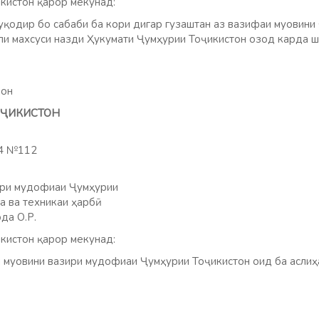
кистон қарор мекунад:
одир бо сабаби ба кори дигар гузаштан аз вазифаи муовини
ли махсуси назди Ҳукумати Ҷумҳурии Тоҷикистон озод карда ш
мон
ТОҶИКИСТОН
24 №112
ири мудофиаи Ҷумҳурии
а ва техникаи ҳарбӣ
да О.Р.
кистон қарор мекунад:
муовини вазири мудофиаи Ҷумҳурии Тоҷикистон оид ба аслиҳа 