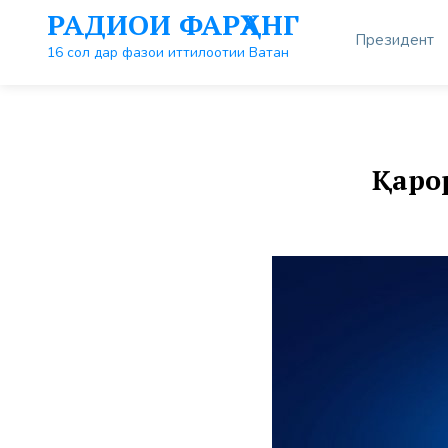
Перейти
РАДИОИ ФАРҲАНГ
к
Президент
контенту
16 сол дар фазои иттилоотии Ватан
Қаро