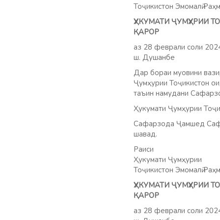
Тоҷикистон Эмомалӣ Раҳ
ҲУКУМАТИ ҶУМҲУРИИ 
ҚАРОР
аз 28 феврали соли 20
ш. Душанбе
Дар бораи муовини ваз
Ҷумҳурии Тоҷикистон оид
таъин намудани Сафарзо
Ҳукумати Ҷумҳурии Тоҷи
Сафарзода Ҷамшед Сафар
шавад.
Раиси
Ҳукумати Ҷумҳурии
Тоҷикистон Эмомалӣ Раҳ
ҲУКУМАТИ ҶУМҲУРИИ 
ҚАРОР
аз 28 феврали соли 20