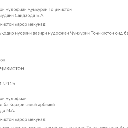
ири мудофиаи Ҷумҳурии Тоҷикистон
амудани Саидзода Б.А.
кистон қарор мекунад:
қодир муовини вазири мудофиаи Ҷумҳурии Тоҷикистон оид ба
мон
ТОҶИКИСТОН
24 №115
ири мудофиаи
 ба корҳои сиёсӣ-тарбиявӣ
да М.А.
кистон қарор мекунад: