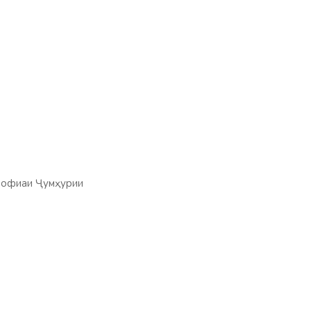
удофиаи Ҷумҳурии