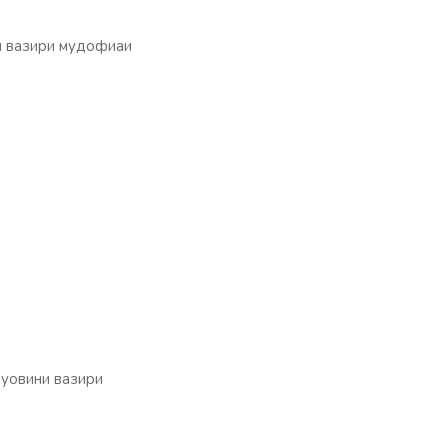
и вазири мудофиаи
муовини вазири