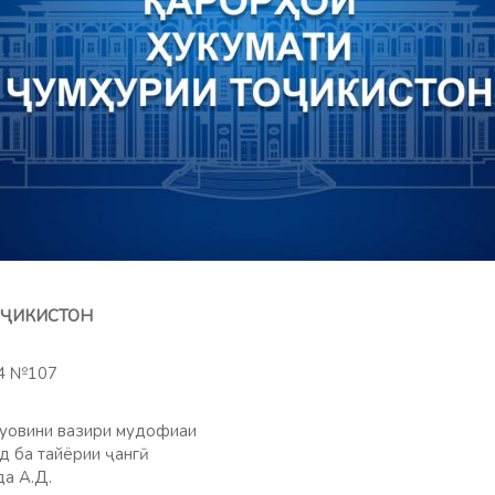
ТОҶИКИСТОН
24 №107
муовини вазири мудофиаи
 ба тайёрии ҷангӣ
а А.Д.