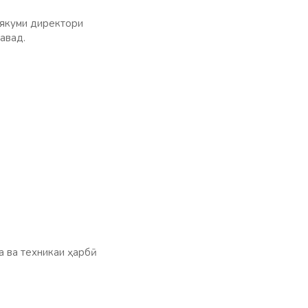
 якуми директори
авад.
ва техникаи ҳарбӣ