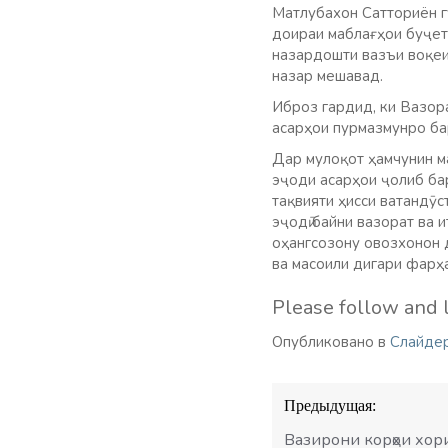
Матлубахон Сатториён гу
доираи маблағҳои буҷет
назардошти вазъи воқеи
назар мешавад.
Иброз гардид, ки Вазор
асарҳои пурмазмунро ба
Дар мулоқот ҳамчунин м
эҷоди асарҳои ҷолиб бар
тақвияти ҳисси ватандӯс
эҷодӣ байни вазорат ва и
оҳангсозону овозхонон 
ва масоили дигари фарҳ
Please follow and l
Опубликовано в
Слайде
Навигация
Предыдущая:
по
записям
Вазирони корҳои хор