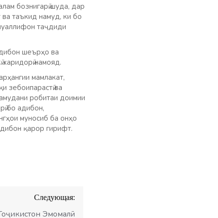
лам бознигарӣ шуда, дар
ва таъкид намуд, ки бо
 муаллифон таҷдиди
адибон шеърҳо ва
 харидорӣ намояд.
арҳангии мамлакат,
қи зебоипарастӣ ва
намудани робитаи доимии
рӣ бо адибон,
нгҳои муносиб ба онҳо
адибон қарор гирифт.
Следующая:
Тоҷикистон Эмомалӣ