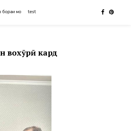
 бораи мо
test
н вохӯрӣ кард