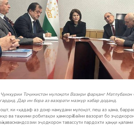
 Ҷумҳурии Тоҷикистон мулоқоти Вазири фарҳанг Матлубахон 
ардид. Дар ин бора аз вазорати мазкур хабар доданд.
ошт, ки «ҳадаф аз доир намудани мулоқот, пеш аз ҳама, барра
нҳо ва таҳкими робитаҳои ҳамкорӣ байни вазорат бо эҷодкоро
рӣ ҳавасмандсозии эҷодкорон тавассути пардохти ҳаққи қалам