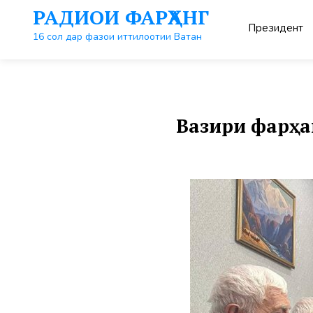
Перейти
РАДИОИ ФАРҲАНГ
к
Президент
контенту
16 сол дар фазои иттилоотии Ватан
Вазири фарҳа