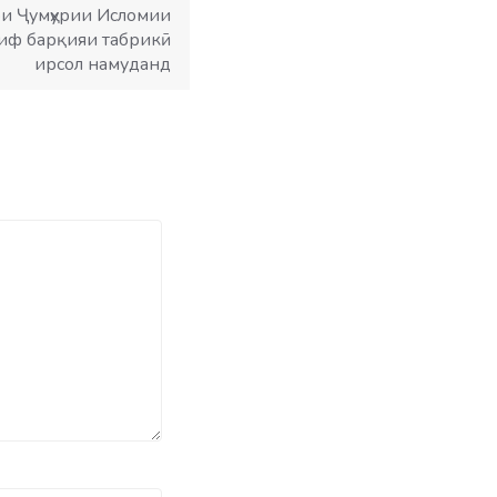
ри Ҷумҳурии Исломии
иф барқияи табрикӣ
ирсол намуданд