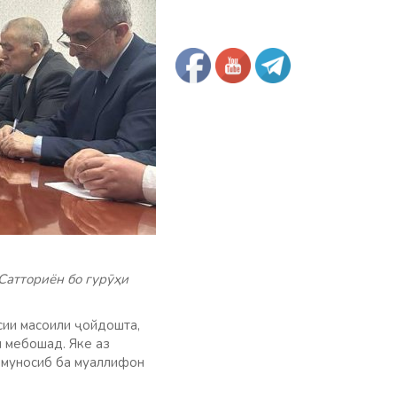
Сатториён бо гурӯҳи
сии масоили ҷойдошта,
н мебошад. Яке аз
и муносиб ба муаллифон