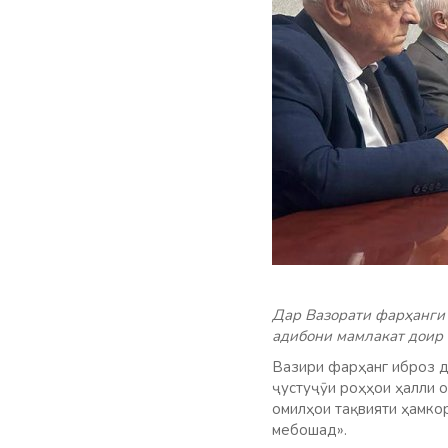
Дар Вазорати фарҳанги
адибони мамлакат доир г
Вазири фарҳанг иброз д
ҷустуҷӯи роҳҳои ҳалли о
омилҳои тақвияти ҳамко
мебошад».