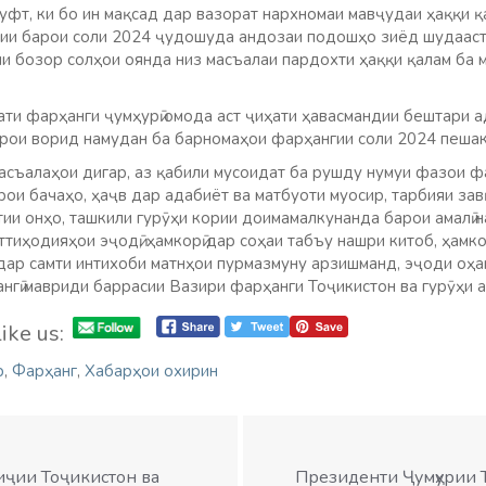
фт, ки бо ин мақсад дар вазорат нархномаи мавҷудаи ҳаққи қа
ии барои соли 2024 ҷудошуда андозаи подошҳо зиёд шудааст 
и бозор солҳои оянда низ масъалаи пардохти ҳаққи қалам ба
ати фарҳанги ҷумҳурӣ омода аст ҷиҳати ҳавасмандии бештари 
рои ворид намудан ба барномаҳои фарҳангии соли 2024 пешакӣ
асъалаҳои дигар, аз қабили мусоидат ба рушду нумуи фазои ф
ои бачаҳо, ҳаҷв дар адабиёт ва матбуоти муосир, тарбияи зав
тии онҳо, ташкили гурӯҳи кории доимамалкунанда барои амалӣ 
ттиҳодияҳои эҷодӣ, ҳамкорӣ дар соҳаи табъу нашри китоб, ҳамко
дар самти интихоби матнҳои пурмазмуну арзишманд, эҷоди оҳа
ангӣ мавриди баррасии Вазири фарҳанги Тоҷикистон ва гурӯҳи 
ike us:
р
,
Фарҳанг
,
Хабарҳои охирин
иҷии Тоҷикистон ва
Президенти Ҷумҳурии 