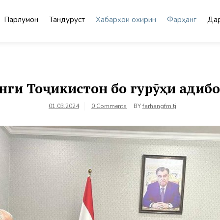
Парлумон
Тандурустӣ
Хабарҳои охирин
Фарҳанг
Дар
нги Тоҷикистон бо гурӯҳи адибо
01.03.2024
0 Comments
BY
farhangfm.tj