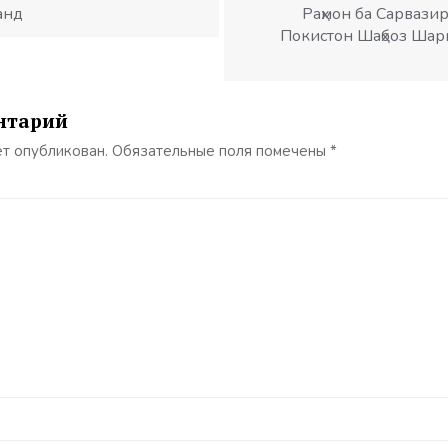
анд
Раҳмон ба Сарвази
Покистон Шаҳбоз Шар
нтарий
ет опубликован.
Обязательные поля помечены
*