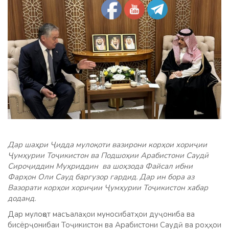
Дар шаҳри Ҷидда мулоқоти вазирони корҳои хориҷии
Ҷумҳурии Тоҷикистон ва Подшоҳии Арабистони Саудӣ
Сироҷиддин Муҳриддин ва шоҳзода Файсал ибни
Фарҳон Оли Сауд баргузор гардид. Дар ин бора аз
Вазорати корҳои хориҷии Ҷумҳурии Тоҷикистон хабар
доданд.
Дар мулоқот масъалаҳои муносибатҳои дуҷониба ва
бисёрҷонибаи Тоҷикистон ва Арабистони Саудӣ ва роҳҳои