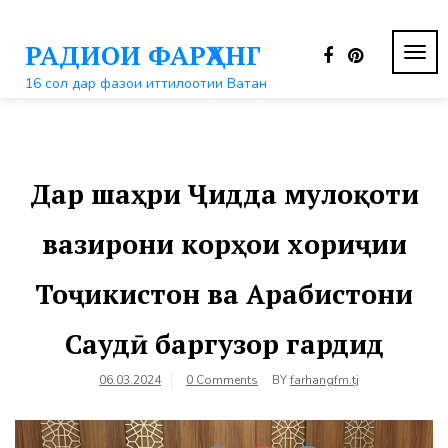
Перейти
к
РАДИОИ ФАРҲАНГ
контенту
ПЕР
НАВ
16 сол дар фазои иттилоотии Ватан
Дар шаҳри Ҷидда мулоқоти
вазирони корҳои хориҷии
Тоҷикистон ва Арабистони
Саудӣ баргузор гардид
06.03.2024
0 Comments
BY
farhangfm.tj