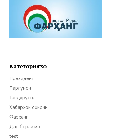
Категорияҳо
Президент
Парлумон
Тандурустӣ
Хабарҳои охирин
Фарҳанг
Дар бораи мо
test