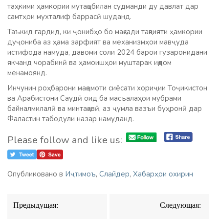
таҳкими ҳамкории мутақобилан судманди ду давлат дар
самтҳои мухталиф баррасӣ шуданд.
Таъкид гардид, ки ҷонибҳо бо мақсади тақвияти ҳамкории
дуҷониба аз ҳама зарфият ва механизмҳои мавҷуда
истифода намуда, давоми соли 2024 барои гузаронидани
якчанд чорабинӣ ва ҳамоишҳои муштарак иқдом
менамоянд.
Инчунин роҳбарони мақомоти сиёсати хориҷии Тоҷикистон
ва Арабистони Саудӣ оид ба масъалаҳои мубрами
байналмилалӣ ва минтақавӣ, аз ҷумла вазъи буҳронӣ дар
Фаластин табодули назар намуданд.
Please follow and like us:
Опубликовано в
Иҷтимоъ
,
Слайдер
,
Хабарҳои охирин
Навигация
Предыдущая:
Следующая:
по