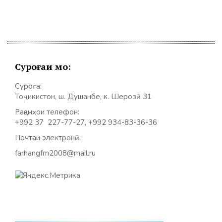
Суроғаи мо:
Суроға:
Тоҷикистон, ш. Душанбе, к. Шерозӣ 31
Рақамҳои телефон:
+992 37 227-77-27, +992 934-83-36-36
Почтаи электронӣ:
farhangfm2008@mail.ru