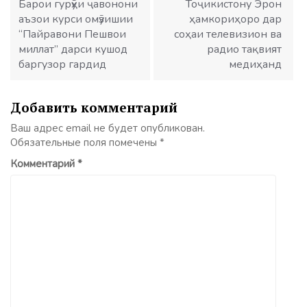
записям
Барои гурӯҳи ҷавонони
Тоҷикистону Эрон
аъзои курси омӯзишии
ҳамкориҳоро дар
“Пайравони Пешвои
соҳаи телевизион ва
миллат” дарси кушод
радио тақвият
баргузор гардид
медиҳанд
Добавить комментарий
Ваш адрес email не будет опубликован.
Обязательные поля помечены
*
Комментарий
*