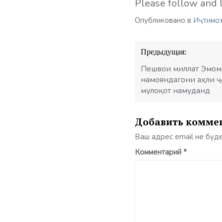
Please follow and l
Опубликовано в
Иҷтимо
Навигация
Предыдущая:
по
записям
Пешвои миллат Эмома
намояндагони аҳли ҷ
мулоқот намуданд
Добавить комме
Ваш адрес email не буд
Комментарий
*