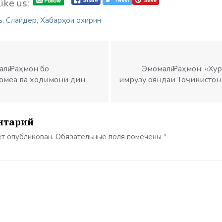
ike us:
ъ
,
Слайдер
,
Хабарҳои охирин
лӣ Раҳмон бо
Эмомалӣ Раҳмон: «Хур
омеа ва ходимони дин
имрӯзу ояндаи Тоҷикистон
нтарий
ет опубликован.
Обязательные поля помечены
*