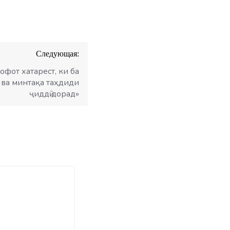
Следующая:
офот хатарест, ки ба
 ва минтақа таҳдиди
ҷиддӣ дорад»