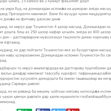
ҷиди ҷомеъ, 15 калисо ва 2 куништ фаъолият дошт.
д, на умра буд, на донишкадаи исломӣ ва на шумораи зиёди мас
данд Президенти мамлакат. Вале бо вуҷуди чунин маҳдудиятҳо
и динӣ ва на фитнаву дасисаи динӣ».
анд, ки имрӯз дар Тоҷикистон 4 ҳазор масҷид, Донишкадаи ис
ят дошта, беш аз 250 ҳазор нафар ҳоҷиён, зиёда аз 400 ҳазор
 дин – дастпарварони муассисаҳои таҳсилоти динии хориҷиву 
ия ёфтаанд.
муданд, ки дар пойтахти Тоҷикистон яке аз бузургтарин масҷи
нои наву ҳозиразамони Донишкадаи исломии Тоҷикистон бо с
рад.
тадбирҳои то имрӯз амалигардида ва дастгириву пуштибонии да
вазъи динӣ дар мамлакат таассубу хурофот, тафриқаандозӣ, бе
террористии хусусияти динидошта ба омили ташвишовар ва нига
муданд Сарвари давлат.
уд, ки ин раванд ба мақому ҷойгоҳи сиёсиву иқтисодӣ ва иҷти
ар ҷаҳон ҳамчун давлати дар ҳалли мушкилоти глобалӣ ташабб
амемонад.