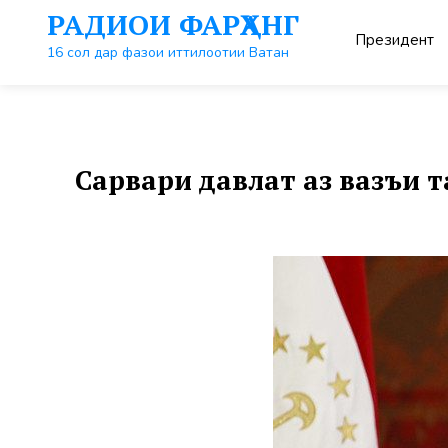
Перейти
РАДИОИ ФАРҲАНГ
к
Президент
контенту
16 сол дар фазои иттилоотии Ватан
Сарвари давлат аз вазъи 