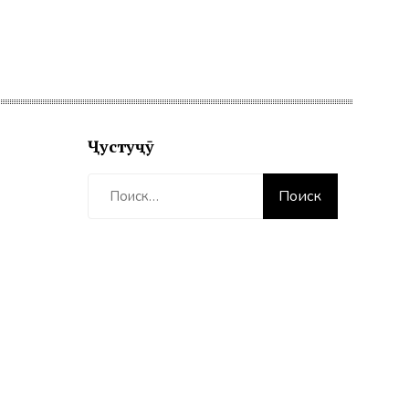
Ҷустуҷӯ
Найти: