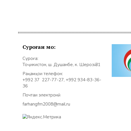
Суроғаи мо:
Суроға:
Тоҷикистон, ш. Душанбе, к. Шерозӣ 31
Рақамҳои телефон:
+992 37 227-77-27, +992 934-83-36-
36
Почтаи электронӣ:
farhangfm2008@mail.ru