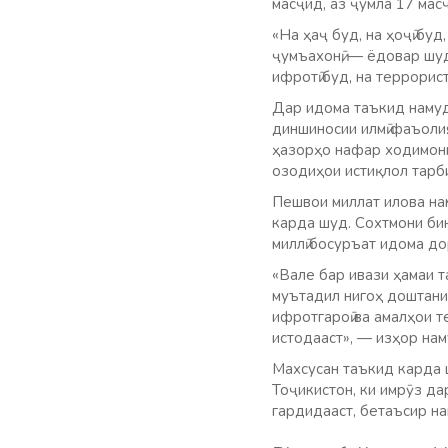
масҷид, аз ҷумла 17 мас
«На ҳаҷ буд, на ҳоҷӣ бу
ҷумъахонӣ, — ёдовар шу
ифротӣ буд, на террорист
Дар идома таъкид намуд
диншиносии илмӣ фаъоли
ҳазорҳо нафар ходимони
озодиҳои истиқлол тарб
Пешвои миллат илова на
карда шуд. Сохтмони би
миллӣ босуръат идома до
«Вале бар ивази ҳамаи 
муътадил нигоҳ доштани 
ифротгароӣ ва амалҳои 
истодааст», — изҳор на
Махсусан таъкид карда ш
Тоҷикистон, ки имрӯз д
гардидааст, бетаъсир н