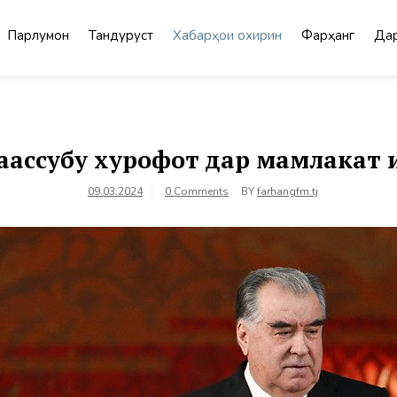
Парлумон
Тандурустӣ
Хабарҳои охирин
Фарҳанг
Дар
таассубу хурофот дар мамлакат
09.03.2024
0 Comments
BY
farhangfm.tj