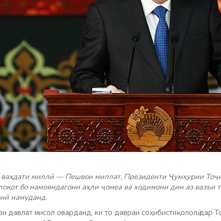
у ваҳдати миллӣ — Пешвои миллат, Президенти Ҷумҳурии Тоҷ
оқот бо намояндагони аҳли ҷомеа ва ходимони дин аз вазъи т
нӣ намуданд.
и давлат мисол оварданд, ки то давраи соҳибистиқололӣ дар То