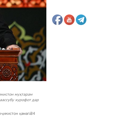
икистон муҳтарам
аассубу хурофот дар
ҷикистон ҳамагӣ 34