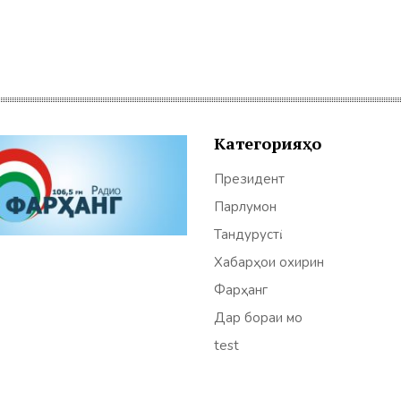
Категорияҳо
Президент
Парлумон
Тандурустӣ
Хабарҳои охирин
Фарҳанг
Дар бораи мо
test