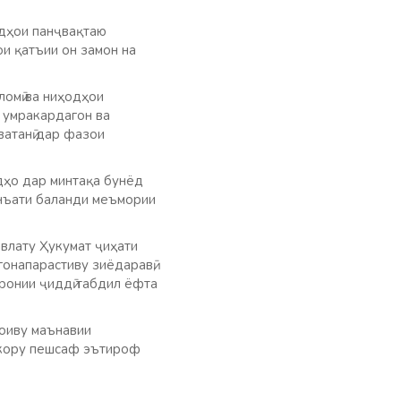
ҷидҳои панҷвақтаю
и қатъии он замон на
ломӣ ва ниҳодҳои
 умракардагон ва
ватанӣ дар фазои
дҳо дар минтақа бунёд
анъати баланди меъмории
влату Ҳукумат ҷиҳати
гонапарастиву зиёдаравӣ,
ронии ҷиддӣ табдил ёфта
моиву маънавии
ускору пешсаф эътироф