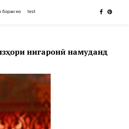
 бораи мо
test
 изҳори нигаронӣ намуданд