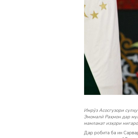
Имрӯз Асосгузори сулҳ
Эмомалӣ Раҳмон дар мул
мамлакат изҳори нигаро
Дар робита ба ин Сарвар