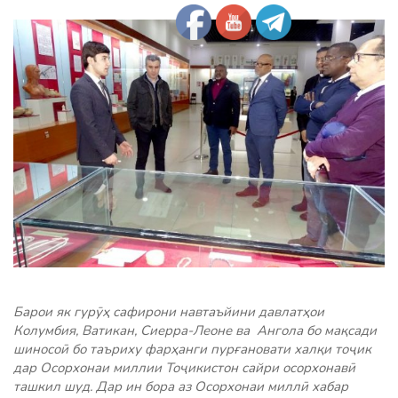
Барои як гурӯҳ сафирони навтаъйини давлатҳои
Колумбия, Ватикан, Сиерра-Леоне ва Ангола бо мақсади
шиносоӣ бо таъриху фарҳанги пурғановати халқи тоҷик
дар Осорхонаи миллии Тоҷикистон сайри осорхонавӣ
ташкил шуд. Дар ин бора аз Осорхонаи миллӣ хабар