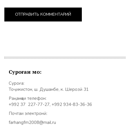
Суроғаи мо:
Суроға:
Тоҷикистон, ш. Душанбе, к. Шерозӣ 31
Рақамҳои телефон:
+992 37 227-77-27, +992 934-83-36-36
Почтаи электронӣ:
farhangfm2008@mail.ru