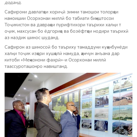
доданд.
Сафирони давлатҳои хориҷӣ зимни тамошои толорҳои
намоишии Осорхонаи миллӣ бо табиати биҳиштосои
Тоҷикистон ва давраҳои пурифтихори таърихи халқи т
оҷик, махсусан бо ёдгориҳо ва бозёфтҳои нодири таърихӣ
аз наздик шинос шуданд.
Сафирон аз шиносоӣ бо таъриху тамаддуни куҳанбунёди
халқи тоҷик изҳори хушҳолӣ намуда, ҳамчун анъана дар
китоби «Меҳмонони фахрӣ»-и Осорхонаи миллӣ
таассуроташонро навиштанд.