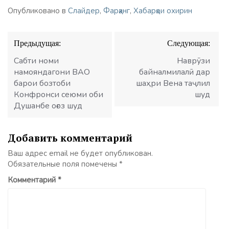
Опубликовано в
Слайдер
,
Фарҳанг
,
Хабарҳои охирин
Навигация
Предыдущая:
Следующая:
по
записям
Сабти номи
Наврӯзи
намояндагони ВАО
байналмилалӣ дар
барои бозтоби
шаҳри Вена таҷлил
Конфронси сеюми оби
шуд
Душанбе оғоз шуд
Добавить комментарий
Ваш адрес email не будет опубликован.
Обязательные поля помечены
*
Комментарий
*