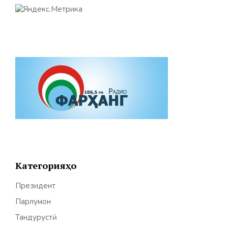
Категорияҳо
Президент
Парлумон
Тандурустӣ