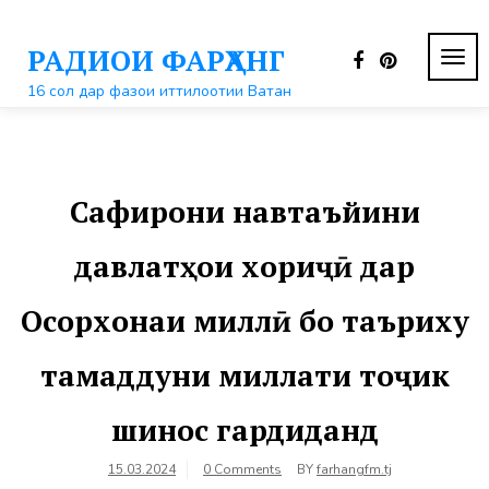
Перейти
к
РАДИОИ ФАРҲАНГ
контенту
ПЕР
НАВ
16 сол дар фазои иттилоотии Ватан
Сафирони навтаъйини
давлатҳои хориҷӣ дар
Осорхонаи миллӣ бо таъриху
тамаддуни миллати тоҷик
шинос гардиданд
15.03.2024
0 Comments
BY
farhangfm.tj