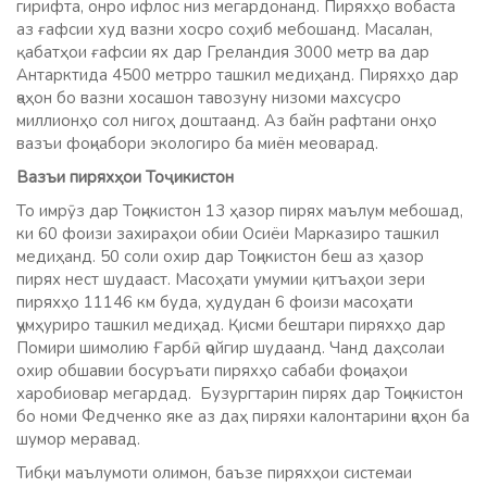
гирифта, онро ифлос низ мегардонанд. Пиряхҳо вобаста
аз ғафсии худ вазни хосро соҳиб мебошанд. Масалан,
қабатҳои ғафсии ях дар Греландия 3000 метр ва дар
Антарктида 4500 метрро ташкил медиҳанд. Пиряхҳо дар
ҷаҳон бо вазни хосашон тавозуну низоми махсусро
миллионҳо сол нигоҳ доштаанд. Аз байн рафтани онҳо
вазъи фоҷиабори экологиро ба миён меоварад.
Вазъи пиряхҳ
ои То
ҷ
икистон
То имрӯз дар Тоҷикистон 13 ҳазор пирях маълум мебошад,
ки 60 фоизи захираҳои обии Осиёи Марказиро ташкил
медиҳанд. 50 соли охир дар Тоҷикистон беш аз ҳазор
пирях нест шудааст. Масоҳати умумии қитъаҳои зери
пиряхҳо 11146 км буда, ҳудудан 6 фоизи масоҳати
ҷумҳуриро ташкил медиҳад. Қисми бештари пиряхҳо дар
Помири шимолию Ғарбӣ ҷойгир шудаанд. Чанд даҳсолаи
охир обшавии босуръати пиряхҳо сабаби фоҷиаҳои
харобиовар мегардад. Бузургтарин пирях дар Тоҷикистон
бо номи Федченко яке аз даҳ пиряхи калонтарини ҷаҳон ба
шумор меравад.
Тибқи маълумоти олимон, баъзе пиряхҳои системаи