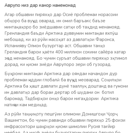
Аврупо низ дар канор намемонад
Агар обшавии пиряхҳо дар Осиё проблемаи норасоии
обҳоро ба вуҷуд оварад, ин омил баръакс баъзе
минтақаҳоро бо зиёдшавии сатҳи об таҳдид менамояд.
Гренландия баъди Арктика дуввумин минтақаи яхпӯш
мебошад, ки аз рӯйи масоҳат аз давлатҳои Фаронса,
Испанияву Олмон бузургтар аст. Обшавии танҳо
Греландия барои ҳаёти 400 миллион сокини сайёра хатар
эҷод менамояд. Бо чунин суръат обшавии пиряхҳо эҳтимол
дорад, ки қисми зиёди Аврупоро зери об гузорад.
Буҳрони минтақаи Арктика дар ояндаи начандон дур
проблемаи ҷиддии глобалӣ ба вуҷуд меоварад. Соҳилҳои
Арктика ба ҳашт давлати дунё тааллуқ доштанд ва гумони
ин давлатҳо дар бораи дертар об шудани он ботил
баромад. Тадбирҳои онҳо барои нигаҳдории Арктика
натиҷаи кам медиҳад.
Аз рӯйи таҳқиқоту пешгӯии олимони Донишгоҳи Ҷорҷ
Вашингтон, бо чунин раванди обшавии пиряхҳо 25 фоизи
инфрасохтори шаҳрҳои қисми шимолии Русия тағйир
меёбад. Аз нисф зиёди бузургтарин пиряхи Аврупо бо