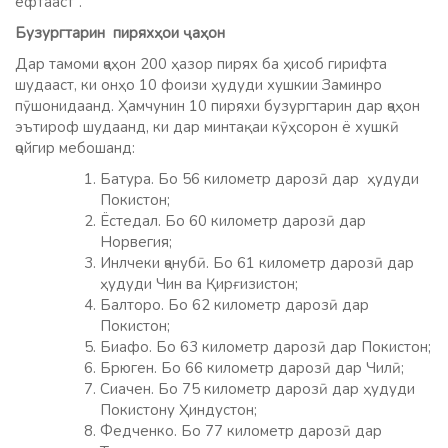
ёфтааст”.
Бузургтарин пиряхҳ
ои
ҷ
а
ҳ
он
Дар тамоми ҷаҳон 200 ҳазор пирях ба ҳисоб гирифта
шудааст, ки онҳо 10 фоизи ҳудуди хушкии Заминро
пӯшонидаанд. Ҳамчунин 10 пиряхи бузургтарин дар ҷаҳон
эътироф шудаанд, ки дар минтақаи кӯҳсорон ё хушкӣ
ҷойгир мебошанд:
Батура. Бо 56 километр дарозӣ дар ҳудуди
Покистон;
Ёстедал. Бо 60 километр дарозӣ дар
Норвегия;
Инлчеки ҷанубӣ. Бо 61 километр дарозӣ дар
ҳудуди Чин ва Қирғизистон;
Балторо. Бо 62 километр дарозӣ дар
Покистон;
Биафо. Бо 63 километр дарозӣ дар Покистон;
Брюген. Бо 66 километр дарозӣ дар Чилӣ;
Сиачен. Бо 75 километр дарозӣ дар ҳудуди
Покистону Ҳиндустон;
Федченко. Бо 77 километр дарозӣ дар