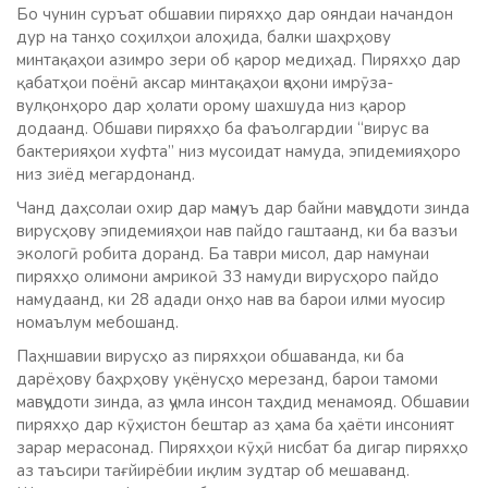
Бо чунин суръат обшавии пиряхҳо дар ояндаи начандон
дур на танҳо соҳилҳои алоҳида, балки шаҳрҳову
минтақаҳои азимро зери об қарор медиҳад. Пиряхҳо дар
қабатҳои поёнӣ аксар минтақаҳои ҷаҳони имрӯза-
вулқонҳоро дар ҳолати орому шахшуда низ қарор
додаанд. Обшави пиряхҳо ба фаъолгардии “вирус ва
бактерияҳои хуфта” низ мусоидат намуда, эпидемияҳоро
низ зиёд мегардонанд.
Чанд даҳсолаи охир дар маҷмуъ дар байни мавҷудоти зинда
вирусҳову эпидемияҳои нав пайдо гаштаанд, ки ба вазъи
экологӣ робита доранд. Ба таври мисол, дар намунаи
пиряхҳо олимони амрикоӣ 33 намуди вирусҳоро пайдо
намудаанд, ки 28 адади онҳо нав ва барои илми муосир
номаълум мебошанд.
Паҳншавии вирусҳо аз пиряхҳои обшаванда, ки ба
дарёҳову баҳрҳову уқёнусҳо мерезанд, барои тамоми
мавҷудоти зинда, аз ҷумла инсон таҳдид менамояд. Обшавии
пиряхҳо дар кӯҳистон бештар аз ҳама ба ҳаёти инсоният
зарар мерасонад. Пиряхҳои кӯҳӣ нисбат ба дигар пиряхҳо
аз таъсири тағйирёбии иқлим зудтар об мешаванд.