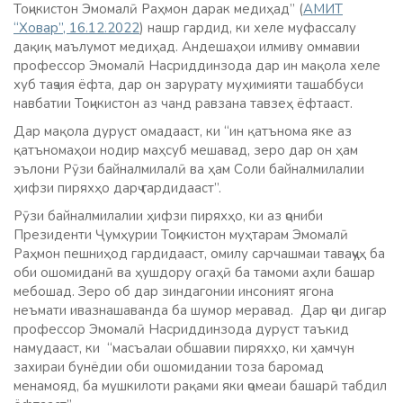
Тоҷикистон Эмомалӣ Раҳмон дарак медиҳад” (
АМИТ
“Ховар”, 16.12.2022
) нашр гардид, ки хеле муфассалу
дақиқ маълумот медиҳад. Андешаҳои илмиву оммавии
профессор Эмомалӣ Насриддинзода дар ин мақола хеле
хуб таҷзия ёфта, дар он зарурату муҳимияти ташаббуси
навбатии Тоҷикистон аз чанд равзана тавзеҳ ёфтааст.
Дар мақола дуруст омадааст, ки “ин қатънома яке аз
қатъномаҳои нодир маҳсуб мешавад, зеро дар он ҳам
эълони Рӯзи байналмилалӣ ва ҳам Соли байналмилалии
ҳифзи пиряхҳо дарҷ гардидааст”.
Рӯзи байналмилалии ҳифзи пиряхҳо, ки аз ҷониби
Президенти Ҷумҳурии Тоҷикистон муҳтарам Эмомалӣ
Раҳмон пешниҳод гардидааст, омилу сарчашмаи таваҷҷуҳ ба
оби ошомиданӣ ва ҳушдору огаҳӣ ба тамоми аҳли башар
мебошад. Зеро об дар зиндагонии инсоният ягона
неъмати ивазнашаванда ба шумор меравад. Дар ҷои дигар
профессор Эмомалӣ Насриддинзода дуруст таъкид
намудааст, ки “масъалаи обшавии пиряхҳо, ки ҳамчун
захираи бунёдии оби ошомидании тоза баромад
менамояд, ба мушкилоти рақами яки ҷомеаи башарӣ табдил