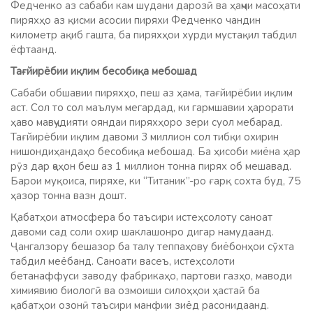
Федченко аз сабаби кам шудани дарозӣ ва ҳаҷми масоҳати
пиряхҳо аз қисми асосии пиряхи Федченко чандин
километр ақиб гашта, ба пиряхҳои хурди мустақил табдил
ёфтаанд.
Тағ
йирёбии и
қ
лим бесоби
қ
а мебошад
Сабаби обшавии пиряхҳо, пеш аз ҳама, тағйирёбии иқлим
аст. Сол то сол маълум мегардад, ки гармшавии ҳарорати
ҳаво мавҷудияти ояндаи пиряхҳоро зери суол мебарад.
Тағйирёбии иқлим давоми 3 миллион сол тибқи охирин
нишондиҳандаҳо бесобиқа мебошад. Ба ҳисоби миёна ҳар
рӯз дар ҷаҳон беш аз 1 миллион тонна пирях об мешавад.
Барои муқоиса, пиряхе, ки “Титаник”-ро ғарқ сохта буд, 75
ҳазор тонна вазн дошт.
Қабатҳои атмосфера бо таъсири истеҳсолоту саноат
давоми сад соли охир шаклашонро дигар намудаанд.
Ҷангалзору бешазор ба талу теппаҳову биёбонҳои сӯхта
табдил меёбанд. Саноати васеъ, истеҳсолоти
бетанаффуси заводу фабрикаҳо, партови газҳо, маводи
химиявию биологӣ ва озмоиши силоҳҳои ҳастаӣ ба
қабатҳои озонӣ таъсири манфии зиёд расонидаанд.