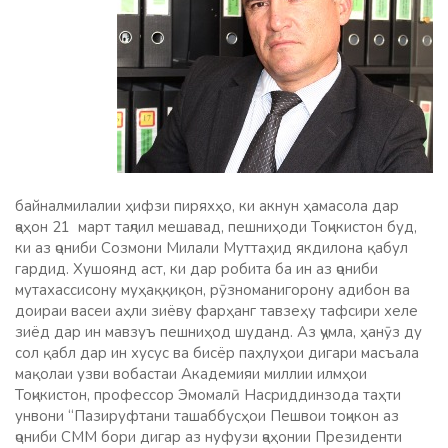
байналмилалии ҳифзи пиряхҳо, ки акнун ҳамасола дар
ҷаҳон 21 март таҷлил мешавад, пешниҳоди Тоҷикистон буд,
ки аз ҷониби Созмони Милали Муттаҳид якдилона қабул
гардид. Хушоянд аст, ки дар робита ба ин аз ҷониби
мутахассисону муҳаққиқон, рӯзноманигорону адибон ва
доираи васеи аҳли зиёву фарҳанг тавзеҳу тафсири хеле
зиёд дар ин мавзуъ пешниҳод шуданд. Аз ҷумла, ҳанӯз ду
сол қабл дар ин хусус ва бисёр паҳлуҳои дигари масъала
мақолаи узви вобастаи Академияи миллии илмҳои
Тоҷикистон, профессор Эмомалӣ Насриддинзода таҳти
унвони “Пазируфтани ташаббусҳои Пешвои тоҷикон аз
ҷониби СММ бори дигар аз нуфузи ҷаҳонии Президенти