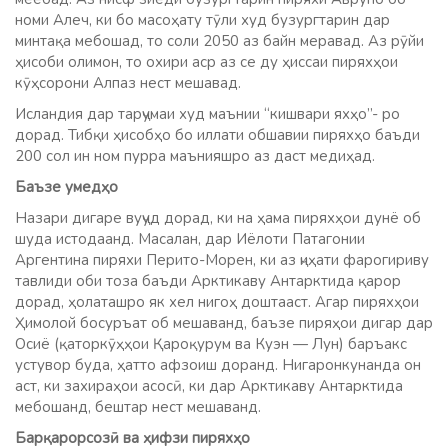
номи Алеч, ки бо масоҳату тӯли худ бузургтарин дар
минтақа мебошад, то соли 2050 аз байн меравад. Аз рӯйи
ҳисоби олимон, то охири аср аз се ду ҳиссаи пиряхҳои
кӯҳсорони Алпаз нест мешавад.
Исландия дар тарҷумаи худ маънии “кишвари яхҳо”- ро
дорад. Тибқи ҳисобҳо бо иллати обшавии пиряхҳо баъди
200 сол ин ном пурра маънияшро аз даст медиҳад.
Баъзе умед
ҳ
о
Назари дигаре вуҷуд дорад, ки на ҳама пиряхҳои дунё об
шуда истодаанд. Масалан, дар Иёлоти Патагонии
Аргентина пиряхи Перито-Морен, ки аз ҷиҳати фарогириву
тавлиди оби тоза баъди Арктикаву Антарктида қарор
дорад, ҳолаташро як хел нигоҳ доштааст. Агар пиряхҳои
Ҳимолой босуръат об мешаванд, баъзе пиряҳои дигар дар
Осиё (қаторкӯҳҳои Қароқурум ва Куэн — Лун) баръакс
устувор буда, ҳатто афзоиш доранд. Нигаронкунанда он
аст, ки захираҳои асосӣ, ки дар Арктикаву Антарктида
мебошанд, бештар нест мешаванд.
Бар
қ
арорсозӣ
ва
ҳ
ифзи пирях
ҳ
о