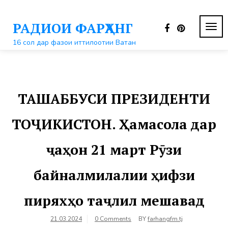
Перейти
к
РАДИОИ ФАРҲАНГ
контенту
ПЕР
НАВ
16 сол дар фазои иттилоотии Ватан
ТАШАББУСИ ПРЕЗИДЕНТИ
ТОҶИКИСТОН. Ҳамасола дар
ҷаҳон 21 март Рӯзи
байналмилалии ҳифзи
пиряхҳо таҷлил мешавад
21.03.2024
0 Comments
BY
farhangfm.tj