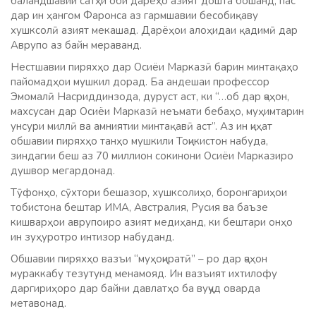
баландшавии сатҳи оби дарёҳо азият дошта бошанд, пас
дар ин ҳангом Фаронса аз гармшавии бесобиқаву
хушксолӣ азият мекашад. Дарёҳои алоҳидаи қадимӣ дар
Аврупо аз байн мераванд.
Нестшавии пиряхҳо дар Осиёи Марказӣ барин минтақаҳо
пайомадҳои мушкил дорад. Ба андешаи профессор
Эмомалӣ Насриддинзода, дуруст аст, ки “…об дар ҷаҳон,
махсусан дар Осиёи Марказӣ неъмати бебаҳо, муҳимтарин
унсури миллӣ ва амниятии минтақавӣ аст”. Аз ин ҷиҳат
обшавии пиряхҳо танҳо мушкили Тоҷикистон набуда,
зиндагии беш аз 70 миллион сокинони Осиёи Марказиро
душвор мегардонад.
Тӯфонҳо, сӯхтори бешазор, хушксолиҳо, боронгариҳои
тобистона бештар ИМА, Австралия, Русия ва баъзе
кишварҳои аврупоиро азият медиҳанд, ки бештари онҳо
ин зуҳуротро интизор набуданд.
Обшавии пиряхҳо вазъи “муҳоҷиратӣ” – ро дар ҷаҳон
мураккабу тезутунд менамояд. Ин вазъият ихтилофу
даргириҳоро дар байни давлатҳо ба вуҷуд оварда
метавонад.