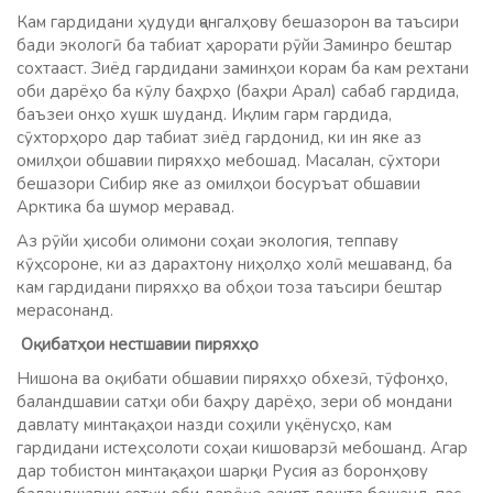
Кам гардидани ҳудуди ҷангалҳову бешазорон ва таъсири
бади экологӣ ба табиат ҳарорати рӯйи Заминро бештар
сохтааст. Зиёд гардидани заминҳои корам ба кам рехтани
оби дарёҳо ба кӯлу баҳрҳо (баҳри Арал) сабаб гардида,
баъзеи онҳо хушк шуданд. Иқлим гарм гардида,
сӯхторҳоро дар табиат зиёд гардонид, ки ин яке аз
омилҳои обшавии пиряхҳо мебошад. Масалан, сӯхтори
бешазори Сибир яке аз омилҳои босуръат обшавии
Арктика ба шумор меравад.
Аз рӯйи ҳисоби олимони соҳаи экология, теппаву
кӯҳсороне, ки аз дарахтону ниҳолҳо холӣ мешаванд, ба
кам гардидани пиряхҳо ва обҳои тоза таъсири бештар
мерасонанд.
Оқибатҳои нестшавии пиряхҳо
Нишона ва оқибати обшавии пиряхҳо обхезӣ, тӯфонҳо,
баландшавии сатҳи оби баҳру дарёҳо, зери об мондани
давлату минтақаҳои назди соҳили уқёнусҳо, кам
гардидани истеҳсолоти соҳаи кишоварзӣ мебошанд. Агар
дар тобистон минтақаҳои шарқи Русия аз боронҳову