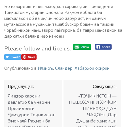
Бо назардошти пешниҳодҳои саривақтии Президенти
Тоҷикистон муҳтарам Эмомалӣ Раҳмон вобаста ба
масъалаҳои об ва иқлим моро зарур аст, ки ҳамчун
мутахассис ва муҳаққиқ ташаббускор бошем ва тамоми
чорабиниҳои нақшавиро пайгирона, ба таври мақсаднок ва
дар сатҳи баланд иҷро намоем.
Please follow and like us:
Опубликовано в
Иҷтимоъ
,
Слайдер
,
Хабарҳои охирин
Навигация
Предыдущая:
Следующая:
по
записям
Як қатор сарони
«ТОҶИКИСТОН —
давлатҳо ба унвони
ПЕШОҲАНГИ ҲИФЗИ
Президенти
ПИРЯХҲО ДАР
Ҷумҳурии Тоҷикистон
ҶАҲОН». Дар
Эмомалӣ Раҳмон ба
Душанбе ҳамоиши