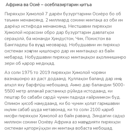
Африка ва Осиё – осебпазиртарин
қ
итъа
Пиряхҳои Ҳимолой 7 дарёи бузургтарини Осиёро бо об
таъмин менамоянд. 2 миллиард сокини минтақа аз оби ин
дарёҳо истифода менамоянд. Нестшавии пиряхҳои
Ҳимолой норасоии обро дар бузургтарин давлатҳои
сераҳолӣ, ба монанди Ҳиндустон, Чин, Покистон ва
Бангладеш ба вуҷуд меоварад. Нобудшавии ин пиряхҳо
системаи хоҷагии қишлоқро дар ин минтақаҳо аз байн
мебарад. Нобудшавии пиряхҳо минтақаҳои аҳолинишинро
зери об қарор медиҳад.
Аз соли 1975 то 2019 пиряхҳои Ҳимолой чоряки
вазнашонро аз даст додаанд. Қуллаҳои баланд дар инҷо
алҳол яху барфпӯш мебошанд. Аммо дар баландии 5000-
5500 метр аллакай растаниҳо рӯйида истодаанд, ки
пештар бо сабаби сардӣ чунин падида ғайриимкон буд.
Олимон ҳисоб намудаанд, ки бо чунин ҳолат гармшавии
иқлим сабаб шуда метавонад, ки то соли 2100 қариб
нисфи пиряхҳои Ҳимолой аз байн раванд. Зиндагии садҳо
миллион сокини Осиёву Африка аз мавҷудияти пиряхҳои
системаи қаторкӯҳҳои ин минтақа вобаста мебошад.