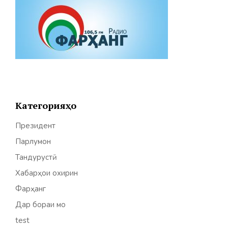
Категорияҳо
Президент
Парлумон
Тандурустӣ
Хабарҳои охирин
Фарҳанг
Дар бораи мо
test