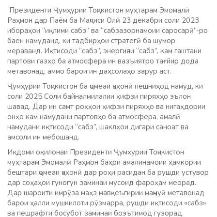
Президенти Ҷумҳурии Тоҷикистон муҳтарам Эмомалӣ
Раҳмон дар Паём ба Маҷлиси Олӣ 23 декабри соли 2023
ибораҳои “иқлими сабз” ва “сабзазорнамоии саросарӣ”-ро
баён намуданд, ки тадбирҳои стратегӣ ба шумор
мераванд. Иқтисоди “сабз”, энергияи “сабз”, кам гаштани
партови газҳо ба атмосфера ин вазъиятро тағйир дода
метавонад, аммо барои ин даҳсолаҳо зарур аст.
Ҷумҳурии Тоҷикистон ба ҷомеаи ҷаҳонӣ пешниҳод намуд, ки
соли 2025 Соли байналмилалии ҳифзи пиряхҳо эълон
шавад. Дар ин самт роҳҳои ҳифзи пиряхҳо ва нигаҳдории
онҳо кам намудани партовҳо ба атмосфера, амалӣ
намудани иқтисоди “сабз”, шаклҳои дигари саноат ва
амсоли ин мебошанд.
Иқдоми оқилонаи Президенти Ҷумҳурии Тоҷикистон
муҳтарам Эмомалӣ Раҳмон баҳри амалинамоии ҳамкории
бештари ҷомеаи ҷаҳонӣ дар роҳи расидан ба рушди устувор
дар соҳаҳои гуногун заминаи мусоид фароҳам меорад.
Дар шароити имрӯза маҳз мавқеъгирии маҷмуӣ метавонад
барои ҳалли мушкилоти рӯзмарра, рушди иқтисоди «сабз»
ва пешрафти босубот заминаи боэътимод гузорад.