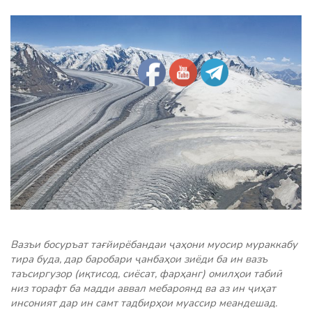
Вазъи босуръат тағйирёбандаи ҷаҳони муосир мураккабу
тира буда, дар баробари ҷанбаҳои зиёди ба ин вазъ
таъсиргузор (иқтисод, сиёсат, фарҳанг) омилҳои табиӣ
низ торафт ба мадди аввал мебароянд ва аз ин ҷиҳат
инсоният дар ин самт тадбирҳои муассир меандешад.