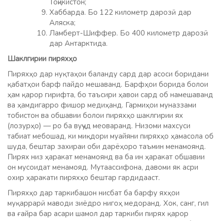
Тоҷикистон;
Хаббарда. Бо 122 километр дарозӣ дар
Аляска;
Ламберт-Шиффер. Бо 400 километр дарозӣ
дар Антарктида.
Шаклгирии пиряхҳ
о
Пиряхҳо дар нуқтаҳои баланду сард дар асоси боридани
қабатҳои барф пайдо мешаванд. Барфҳои борида болои
ҳам қарор гирифта, бо таъсири ҳавои сард об намешаванд
ва ҳамдигарро фишор медиҳанд. Гармиҳои муназзами
тобистон ва обшавии болои пиряхҳо шаклгирии ях
(лозурҳо) — ро ба вуҷуд меоваранд. Низоми махсуси
табиат мебошад, ки миқдори муайяни пиряхҳо ҳамасола об
шуда, бештар захираи оби дарёҳоро таъмин менамоянд.
Пирях низ ҳаракат менамоянд ва ба ин ҳаракат обшавии
он мусоидат менамояд. Мутаассифона, давоми як асри
охир ҳаракати пиряхҳо бештар гардидааст.
Пиряхҳо дар таркибашон нисбат ба барфу яхҳои
муқаррарӣ маводи зиёдро нигоҳ медоранд. Хок, санг, гил
ва ғайра бар асари шамол дар таркиби пирях қарор