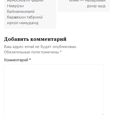
муносибати ҷашни
илмӣ — назариявӣ
Наврӯзи
доир шуд
байналмилалӣ
барқияҳои табрикӣ
ирсол намуданд
Добавить комментарий
Ваш адрес email не будет опубликован.
Обязательные поля помечены
*
Комментарий
*