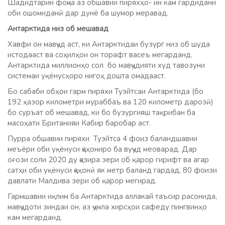
Шадидтарин фоҷиа аз обшавии пиряхҳо- ин кам гардидани
оби ошомиданӣ дар дунё ба шумор меравад.
Антарктида низ об мешавад
Хавфи он мавҷуд аст, ки Антарктидаи бузург низ об шуда
истодааст ва соҳилҳои он торафт васеъ мегарданд.
Антарктида миллионҳо сол бо мавҷудияти худ тавозуни
системаи уқёнусҳоро нигоҳ дошта омадааст.
Бо сабаби обҳои гарм пиряхи Туэйтсаи Антарктида (бо
192 ҳазор километри мураббаъ ва 120 километр дарозӣ)
бо суръат об мешавад, ки бо бузургияш тақрибан ба
масоҳати Британияи Кабир баробар аст.
Пурра обшавии пиряхи Туэйтса 4 фоиз баландшавии
меъёри оби уқёнуси ҷаҳониро ба вуҷуд меоварад. Дар
оғози соли 2020 ду ҷазира зери об қарор гирифт ва агар
сатҳи оби уқёнуси ҷаҳонӣ як метр баланд гардад, 80 фоизи
давлати Малдива зери об қарор мегирад.
Гармшавии иқлим ба Антарктида аллакай таъсир расонида,
мавҷудоти зиндаи он, аз ҷумла хирсҳои сафеду пингвинҳо
кам мегарданд.