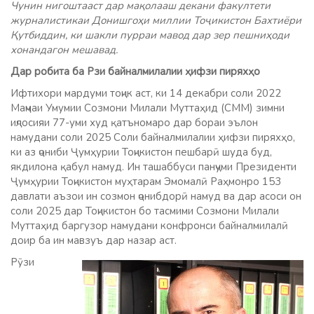
Чунин нигоштааст дар мақолааш декани факултети
журналистикаи Донишгоҳи миллии Тоҷикистон Бахтиёри
Қутбиддин, ки шакли пурраи мавод дар зер пешниҳоди
хонандагон мешавад.
Дар робита ба Р
зи
байналмилалии
ҳ
ифзи пирях
ҳ
о
Ифтихори мардуми тоҷик аст, ки 14 декабри соли 2022
Маҷмаи Умумии Созмони Милали Муттаҳид (СММ) зимни
иҷлосияи 77-уми худ қатъномаро дар бораи эълон
намудани соли 2025 Соли байналмилалии ҳифзи пиряхҳо,
ки аз ҷониби Ҷумҳурии Тоҷикистон пешбарӣ шуда буд,
якдилона қабул намуд. Ин ташаббуси панҷуми Президенти
Ҷумҳурии Тоҷикистон муҳтарам Эмомалӣ Раҳмонро 153
давлати аъзои ин созмон ҷонибдорӣ намуд ва дар асоси он
соли 2025 дар Тоҷикистон бо тасмими Созмони Милали
Муттаҳид баргузор намудани конфронси байналмилалӣ
доир ба ин мавзуъ дар назар аст.
Рӯзи