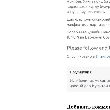
Ҷонибек Ҳикмат оид ба 
корхонаҳои хурду бузур
инчунин мушкилиҳои мав
Дар фарҷоми суханронӣ 
манфиатдор дар таъмини
Чорабинӣ аз ҷониби Нам
(UNEP) ва Барномаи Соз
Please follow and l
Опубликовано в
Иҷтимо
Навигация
Предыдущая:
по
записям
Истиқболи гарму сам
ҷаҳонӣ дар Кумитаи 
Добавить комме