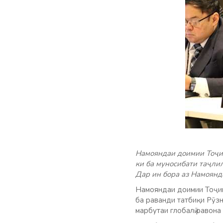
Намояндаи доимии Тоҷи
ки ба муносибати таҷли
Дар ин бора аз Намоянд
Намояндаи доимии Тоҷик
ба раванди татбиқи Рӯз
марбутаи глобалӣ равона