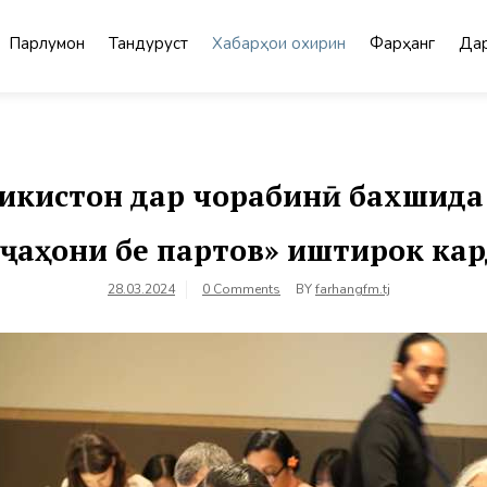
Парлумон
Тандурустӣ
Хабарҳои охирин
Фарҳанг
Дар
кистон дар чорабинӣ бахшида
«ҷаҳони бе партов» иштирок кар
28.03.2024
0 Comments
BY
farhangfm.tj