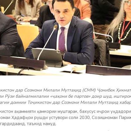
кистон дар Созмони Милали Муттаҳид (СММ) Ҷонибек Ҳикмат 
ли Рӯзи байналмилалии «ҷаҳони бе партов» доир шуд, иштирок
агии доимии Тоҷикистон дар Созмони Милали Муттаҳид хабар
истон аҳаммияти ҳамкории муштарак, бахусус иҷрои уҳдадори
номаи Ҳадафҳои рушди устувори соли 2030, Созишномаи Париж
 гардидаанд, таъкид намуд.