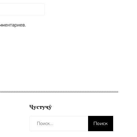
мментариев.
Ҷустуҷӯ
Найти: