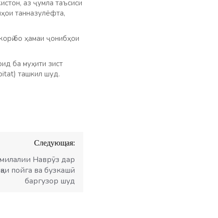
стон, аз ҷумла таъсиси
нҳои танназулёфта,
орӣ бо ҳамаи ҷонибҳои
ид ба муҳити зист
tat) ташкил шуд.
Следующая:
милалии Наврӯз дар
қаи пойга ва бузкашӣ
баргузор шуд