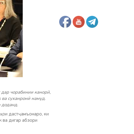
дар чорабинии канорӣ,
 ва суханронӣ намуд.
 доданд.
ҳои дастҷамъонаро, ки
 ва дигар абзори