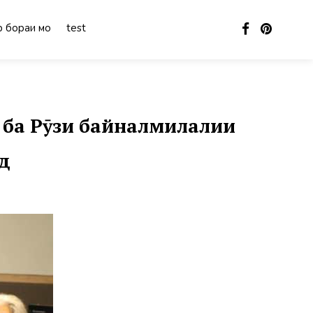
 бораи мо
test
 ба Рӯзи байналмилалии
д