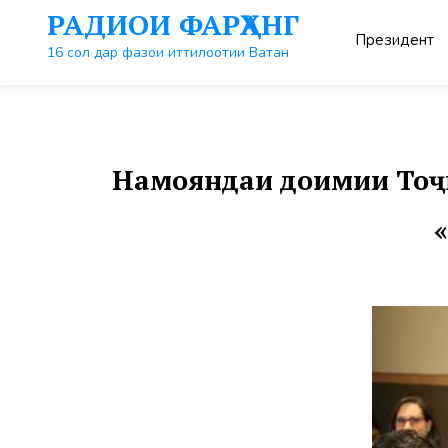
Перейти
РАДИОИ ФАРҲАНГ
к
Президент
контенту
16 сол дар фазои иттилоотии Ватан
Намояндаи доимии Тоҷи