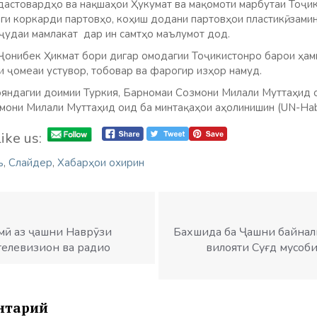
дастовардҳо ва нақшаҳои Ҳукумат ва мақомоти марбутаи Тоҷики
ги коркарди партовҳо, коҳиш додани партовҳои пластикӣ, зами
ҷудаи мамлакат дар ин самтҳо маълумот дод.
Ҷонибек Ҳикмат бори дигар омодагии Тоҷикистонро барои ҳамк
 ҷомеаи устувор, тобовар ва фарогир изҳор намуд.
ояндагии доимии Туркия, Барномаи Созмони Милали Муттаҳид о
мони Милали Муттаҳид оид ба минтақаҳои аҳолинишин (UN-Habi
ike us:
ъ
,
Слайдер
,
Хабарҳои охирин
имӣ аз ҷашни Наврӯзи
Бахшида ба Ҷашни байнал
телевизион ва радио
вилояти Суғд мусоби
нтарий