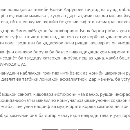
биқи лоиҳаҳои аз ҷониби Бонки Аврупоии таҷдид ва рушд маб
ӣ ва иҷтимоии мамлакат, хусусан дар таҳкими низоми молиявӣ, р
тика, обтаъминкунии аҳолӣ ва беҳсозии сифати хизматрасониҳои
ҳтарам Эмомалӣ Раҳмон ба роҳбарияти Бонк барои робитаҳои п
сипос гуфта, таъкид доштанд, ки «мо сатҳи имрӯзаи ҳамкориям
ати ноил гардидан ба ҳадафҳои олии рушди кишвар аз он умед
манфии омилҳои беруна ба баъзе нишондиҳандаҳои макроиқти
исодиёт ба таҳдиду хатарҳои имрӯза, пеш аз ҳама, ҷалби беш
шумурда шуд.
 намудани маблағҳои грантию имтиёзнок аз ҷониби шарикони р
 давлатӣ ва татбиқи лоиҳаҳои афзалиятнок, дар маҷмуъ, ба ус
ахшҳои саноат, кишоварзӣ, истихроҷи маъданҳо, рушди инфрасо
омиданӣ, хоҷагии манзилию коммуналӣ, рақамикунонии соҳаҳои 
«сабз», инчунин маориф ва муҳоҷирати корӣ аз самтҳои дигари 
бҳо ҳамчунин оид ба дигар мавзуъҳои мавриди таваҷҷуҳи та