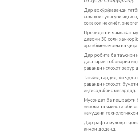
ба ҳузур пазируфтанд.
Дар вохӯрӣ раванди тат
соҳаҳои гуногуни иқтисод
соҳаҳои нақлиёт, энерге
Президенти мамлакат му
давоми 30 соли ҳамкорӣ 
арзёбӣ менамоем ва ҷиҳ
Дар робита ба таъсири 
дастгирии тобоварии иқт
раванди ислоҳот зарур 
Таъкид гардид, ки ҷудо
раванди ислоҳот, буҷети
иқтисодӣ боис мегардад.
Мусоидат ба пешрафти б
низоми таъминоти оби ош
намудани технологияҳои 
Дар рафти мулоқот ҷони
анҷом доданд.