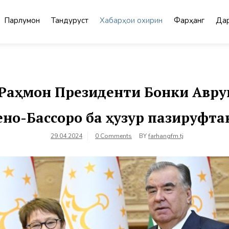
Парлумон
Тандурустӣ
Хабарҳои охирин
Фарҳанг
Дар
Раҳмон Президенти Бонки Авруп
ено-Бассоро ба ҳузур пазируфта
29.04.2024
0 Comments
BY
farhangfm.tj