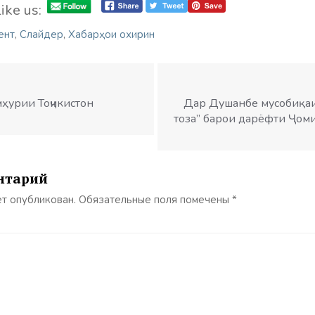
ike us:
ент
,
Слайдер
,
Хабарҳои охирин
мҳурии Тоҷикистон
Дар Душанбе мусобиқаи
тоза” барои дарёфти Ҷом
нтарий
ет опубликован.
Обязательные поля помечены
*