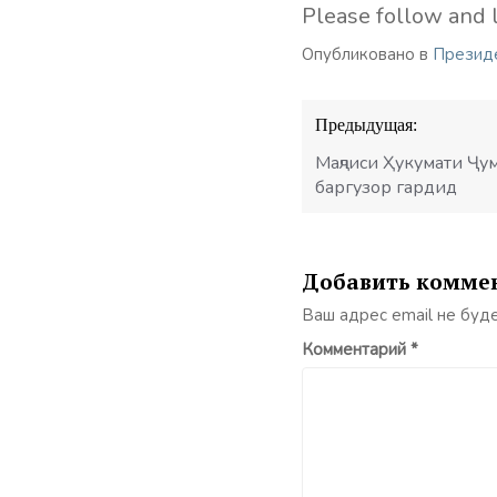
Please follow and l
Опубликовано в
Презид
Навигация
Предыдущая:
по
записям
Маҷлиси Ҳукумати Ҷу
баргузор гардид
Добавить комме
Ваш адрес email не буд
Комментарий
*