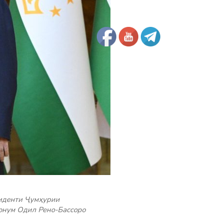
зиденти Ҷумҳурии
онум Одил Рено-Бассоро