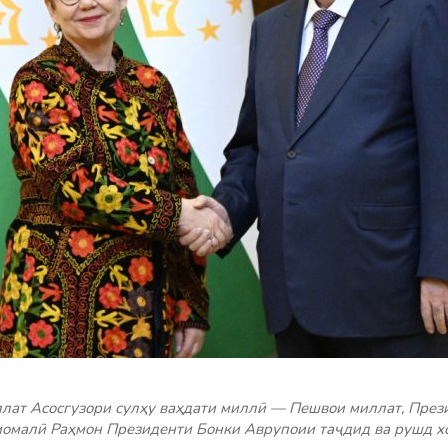
ллат Асосгузори сулҳу ваҳдати миллӣ — Пешвои миллат, Пре
момалӣ Раҳмон Президенти Бонки Аврупоии таҷдид ва рушд х