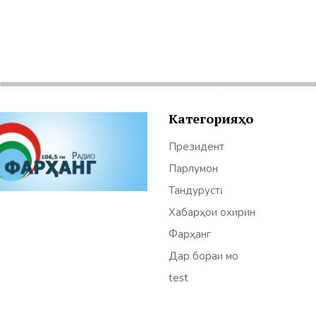
Категорияҳо
Президент
Парлумон
Тандурустӣ
Хабарҳои охирин
Фарҳанг
Дар бораи мо
test