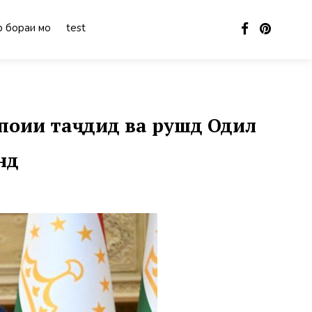
 бораи мо
test
оии таҷдид ва рушд Одил
нд