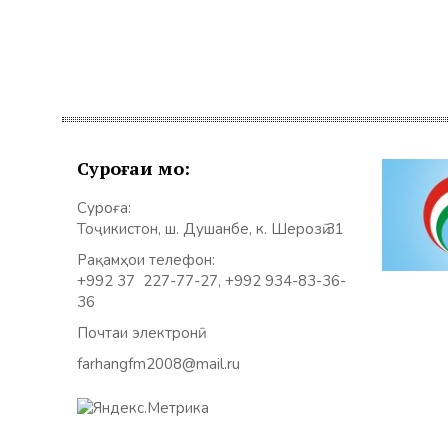
Суроғаи мо:
Суроға:
Тоҷикистон, ш. Душанбе, к. Шерозӣ 31
Рақамҳои телефон:
+992 37 227-77-27, +992 934-83-36-
36
Почтаи электронӣ:
farhangfm2008@mail.ru