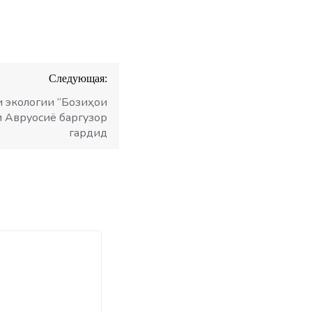
Следующая:
 экологии “Бозиҳои
и Авруосиё баргузор
гардид