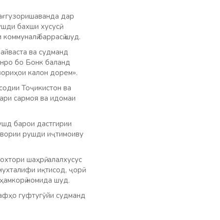
лағгузоришаванда дар
ушди бахши хусусӣ,
 коммуналӣ баррасӣ шуд.
айваста ва судманд
онро бо Бонк баланд
вориҳои калон дорем».
содии Тоҷикистон ва
тари сармоя ва идомаи
ушд барои дастгирии
тувории рушди иҷтимоиву
хтори шаҳрӣ, алалхусус
мухталифи иқтисод, ҷорӣ
ҳамкорӣ номида шуд.
рафҳо гуфтугӯйи судманд