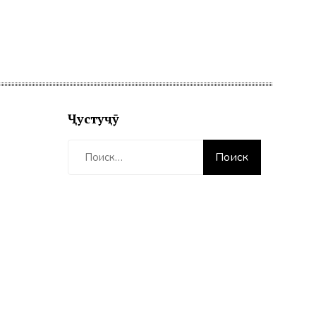
Ҷустуҷӯ
Найти: