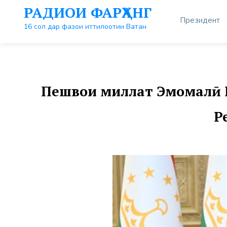
Перейти
РАДИОИ ФАРҲАНГ
к
Президент
контенту
16 сол дар фазои иттилоотии Ватан
Пешвои миллат Эмомалӣ 
Р