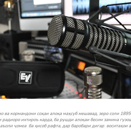
ио ва кормандони соҳаи алоқа маҳсуб мешавад, зеро соли 189
и радиоро ихтироъ карда, ба рушди алоқаи бесим замина гузош
аъоли ҷомеа ба ҳисоб рафта, дар баробари дигар воситаҳои 