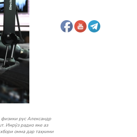
5 физики рус Александр
т. Имрӯз радио яке аз
ахбори омма дар таҳкими