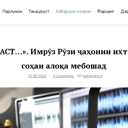
Парлумон
Тандурустӣ
Хабарҳои охирин
Фарҳанг
Дар
СТ…». Имрӯз Рӯзи ҷаҳонии ихт
соҳаи алоқа мебошад
07.05.2024
0 Comments
BY
farhangfm.tj