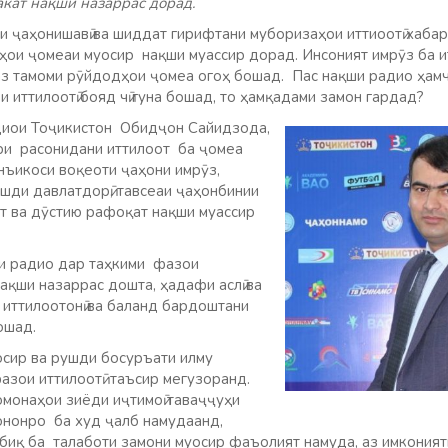
кат нақши назаррас дорад.
и ҷаҳонишавӣ ва шиддат гирифтани муборизаҳои иттиоотӣ хабар
ҳои ҷомеаи муосир нақши муассир дорад. Инсоният имрӯз ба и
аз тамоми рӯйдодҳои ҷомеа огоҳ бошад. Пас нақши радио ҳамч
 иттилоотӣ бояд чӣ гуна бошад, то ҳамқадами замон гардад?
диои Тоҷикистон Обидҷон Сайидзода,
ри расонидани иттилоот ба ҷомеа
нъикоси воқеоти ҷаҳони имрӯз,
рушди давлатдорӣ, тавсеаи ҷаҳонбинии
т ва дӯстию рафоқат нақши муассир
и радио дар таҳкими фазои
ақши назаррас дошта, ҳадафи аслӣ ва
 иттилоотонӣ ва баланд бардоштани
ошад.
осир ва рушди босуръати илму
фазои иттилоотӣ таъсир мегузоранд.
монаҳои зиёди иҷтимоӣ таваҷҷуҳи
вононро ба худ ҷалб намудаанд,
иқ ба талаботи замони муосир фаъолият намуда, аз имкония