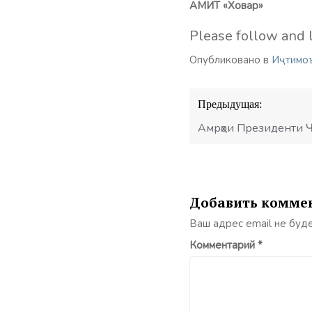
АМИТ «Ховар»
Please follow and l
Опубликовано в
Иҷтимо
Навигация
Предыдущая:
по
записям
Амрҳои Президенти Ҷ
Добавить комме
Ваш адрес email не буд
Комментарий
*