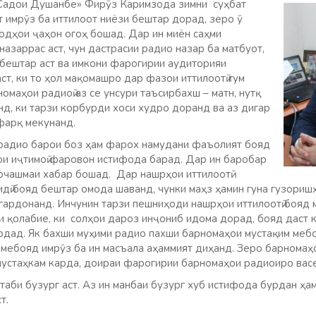
Садои Душанбе» Фирӯз Каримзода зимни суҳбат
т имрӯз ба иттилоот ниёзи бештар дорад, зеро ӯ
одҳои ҷаҳон огоҳ бошад. Дар ин миён саҳми
азаррас аст, чун дастрасии радио назар ба матбуот,
 бештар аст ва имкони фарогирии аудиторияи
ст, ки то ҳол мақомашро дар фазои иттилоотӣ гум
номаҳои радиоӣ аз се унсури таъсирбахш – матн, нутқ
нд, ки тарзи корбурди хоси худро доранд ва аз дигар
фарқ мекунанд.
радио барои боз ҳам фарох намудани фаъолият бояд
ои иҷтимоӣ фаровон истифода барад. Дар ин баробар
рчашмаи хабар бошад. Дар нашрҳои иттилоотӣ
идӣ бояд бештар омода шаванд, чунки маҳз ҳамин гуна гузориш
ардонанд. Инчунин тарзи пешниҳоди нашрҳои иттилоотӣ бояд 
и қолабие, ки солҳои дароз инҷониб идома дорад, бояд даст к
рдад. Як бахши муҳими радио пахши барномаҳои мустақим мебо
мебояд имрӯз ба ин масъала аҳаммият диҳанд. Зеро барномаҳ
устаҳкам карда, доираи фарогирии барномаҳои радиоиро вас
таби бузург аст. Аз ин манбаи бузург хуб истифода бурдан ҳа
т.