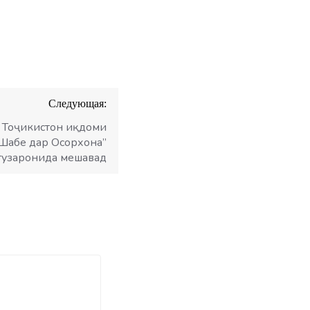
Следующая:
 Тоҷикистон иқдоми
Шабе дар Осорхона”
гузаронида мешавад