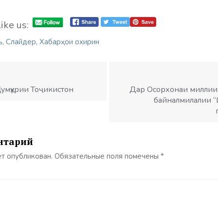
ike us:
ъ
,
Слайдер
,
Хабарҳои охирин
умҳурии Тоҷикистон
Дар Осорхонаи миллии
байналмилалии “
нтарий
ет опубликован.
Обязательные поля помечены
*