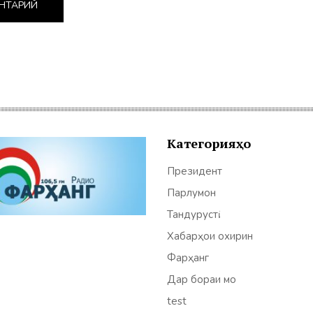
Категорияҳо
Президент
Парлумон
Тандурустӣ
Хабарҳои охирин
Фарҳанг
Дар бораи мо
test