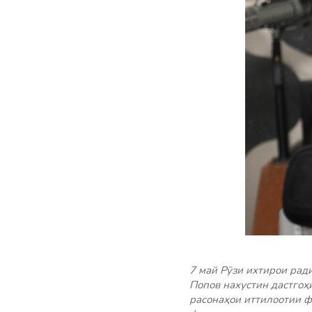
7 май Рӯзи ихтирои рад
Попов нахустин дастгоҳ
расонаҳои иттилоотии ф