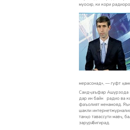
муосир, ки кори радиор
мерасонад», — гуфт ҳам
Саидҷаъфар Ашурзода иб
дар ин байн радио ва к
фаъолият менамояд. Яън
шакли интернетжурналис
танҳо тавассути мавҷ, б
зарурӣ бигирад.