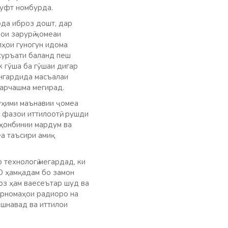
гуфт номбурда.
да иброз дошт, дар
ои зарурӣ ҷомеаи
ҳои гуногун идома
 суръати баланд пеш
 гӯша ба гӯшаи дигар
ҳнгардида масъалаи
сарчашма мегирад.
муҳими маънавии ҷомеа
 фазои иттилоотӣ, рушди
аҳонбинии мардум ва
еа таъсири амиқ
технологӣ мегардад, ки
О ҳамқадам бо замон
оз ҳам ваесеътар шуд ва
арномаҳои радиоро на
ишнавад ва иттилои