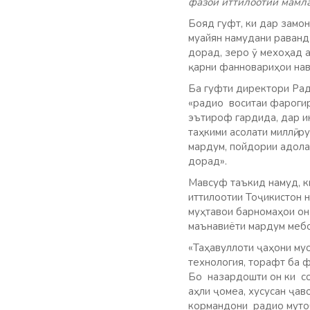
фазои иттилоотии мамла
Бояд гуфт, ки дар замон
муайян намудани раванд
дорад, зеро ӯ мехоҳад 
қарни фанновариҳои нави
Ба гуфти директори Ра
«радио воситаи фароги
эътироф гардида, дар и
таҳкими асолати миллӣ, 
мардум, пойдории адола
дорад».
Мавсуф таъкид намуд, к
иттилоотии Тоҷикистон н
муҳтавои барномаҳои он
маънавиёти мардум меб
«Таҳавуллоти ҷаҳони му
технология, торафт ба 
Бо назардошти он ки со
аҳли ҷомеа, хусусан ҷа
кормандони радио мутоб