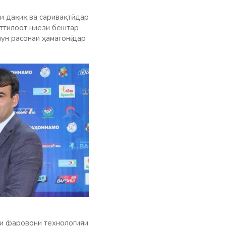
и дақиқ ва саривақтӣ дар
ттилоот ниёзи бештар
ун расонаи ҳамагонӣ дар
ти фаровони технологияи