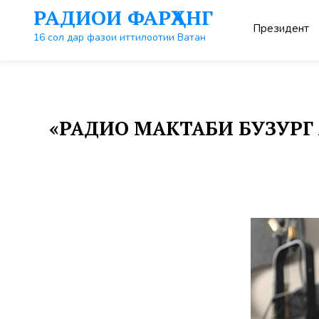
Перейти
РАДИОИ ФАРҲАНГ
к
Президент
контенту
16 сол дар фазои иттилоотии Ватан
«РАДИО МАКТАБИ БУЗУРГ А