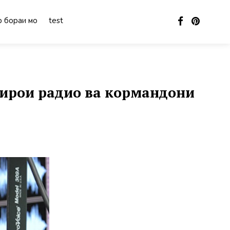
 бораи мо
test
ирои радио ва кормандони