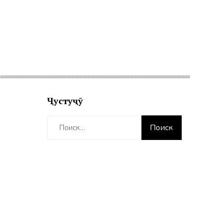
Ҷустуҷӯ
Найти: