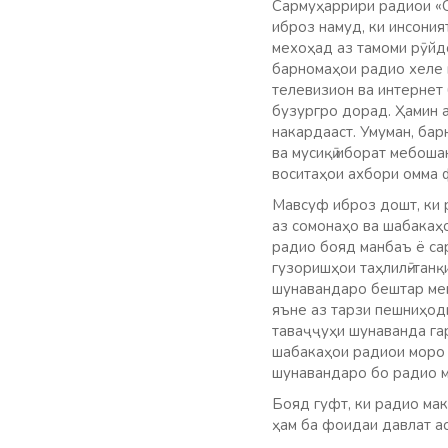
Сармуҳаррири радиои «
иброз намуд, ки инсония
мехоҳад аз тамоми рӯйд
барномаҳои радио хеле н
телевизион ва интернет
бузургро дорад. Ҳамин а
накардааст. Умуман, бар
ва мусиқӣ иборат мебоша
воситаҳои ахбори омма 
Мавсуф иброз дошт, ки 
аз сомонаҳо ва шабакаҳ
радио бояд манбаъ ё са
гузоришҳои таҳлилӣ-танқ
шунавандаро бештар мег
яъне аз тарзи пешниҳод
таваҷҷуҳи шунаванда га
шабакаҳои радиои моро 
шунавандаро бо радио м
Бояд гуфт, ки радио мак
ҳам ба фоидаи давлат ас