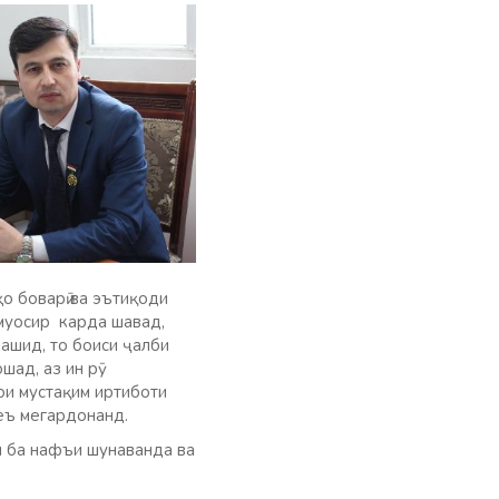
ҳо боварӣ ва эътиқоди
муосир карда шавад,
ашид, то боиси ҷалби
шад, аз ин рӯ
ои мустақим иртиботи
еъ мегардонанд.
м ба нафъи шунаванда ва