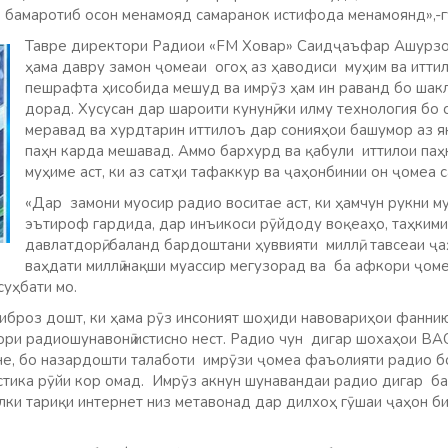
о бамаротиб осон менамояд самаранок истифода менамоянд»,-
Тавре директори Радиои «FM Ховар» Саидҷаъфар Ашурзо
ҳама давру замон ҷомеаи огоҳ аз ҳаводиси муҳим ва иттил
пешрафта ҳисобида мешуд ва имрӯз ҳам ин раванд бо шакл
дорад. Хусусан дар шароити кунунӣ, ки илму технология бо
меравад ва хурдтарин иттилоъ дар сонияҳои башумор аз як
паҳн карда мешавад. Аммо бархурд ва қабули иттилои па
муҳиме аст, ки аз сатҳи тафаккур ва ҷаҳонбинии он ҷомеа 
«Дар замони муосир радио воситае аст, ки ҳамчун рукни 
эътироф гардида, дар инъикоси рӯйдоду воқеаҳо, таҳкими
давлатдорӣ, баланд бардоштани ҳуввияти миллӣ, тавсеаи ҷ
ваҳдати миллӣ нақши муассир мегузорад ва ба афкори ҷом
суҳбати мо.
роз дошт, ки ҳама рӯз инсоният шоҳиди навовариҳои фаннию 
ори радиошунавонӣ истисно нест. Радио чун дигар шохаҳои ВА
е, бо назардошти талаботи имрӯзи ҷомеа фаъолияти радио б
тика рӯйи кор омад. Имрӯз акнун шунавандаи радио дигар б
алки тариқи интернет низ метавонад дар дилхоҳ гӯшаи ҷаҳон б