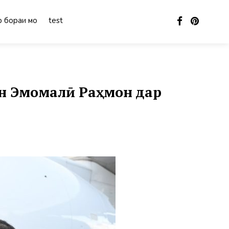
 бораи мо
test
н Эмомалӣ Раҳмон дар