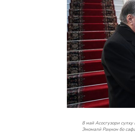
8 май Асосгузори сулҳу
Эмомалӣ Раҳмон бо саф