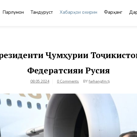
Парлумон
Тандурустӣ
Хабарҳои охирин
Фарҳанг
Дар
Президенти Ҷумҳурии Тоҷикисто
Федератсияи Русия
08.05.2024
0 Comments
BY
farhangfm.tj