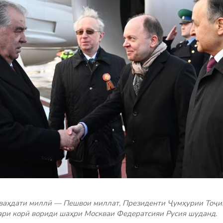
 ваҳдати миллӣ — Пешвои миллат, Президенти Ҷумҳурии Тоҷи
ари корӣ вориди шаҳри Москваи Федератсияи Русия шуданд.