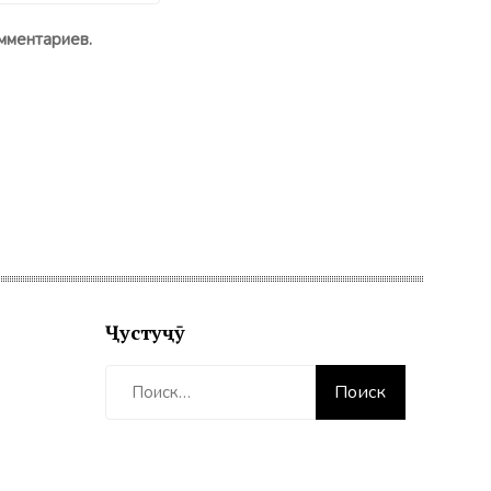
мментариев.
Ҷустуҷӯ
Найти: