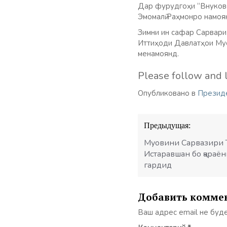
Дар фурудгоҳи “Внуково
Эмомалӣ Раҳмонро намоя
Зимни ин сафар Сарвари
Иттиҳоди Давлатҳои Мус
менамоянд.
Please follow and l
Опубликовано в
Презид
Навигация
Предыдущая:
по
записям
Муовини Сарвазири Т
Истаравшан бо ҷараё
гардид
Добавить комме
Ваш адрес email не буд