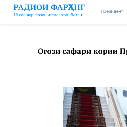
Перейти
РАДИОИ ФАРҲАНГ
к
Президент
контенту
16 сол дар фазои иттилоотии Ватан
Оғози сафари кории 