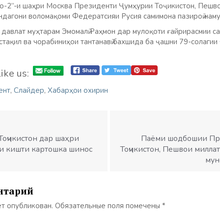
-2”-и шаҳри Москва Президенти Ҷумҳурии Тоҷикистон, Пешво
ндагони воломақоми Федератсияи Русия самимона пазироӣ нам
 давлат муҳтарам Эмомалӣ Раҳмон дар мулоқоти ғайрирасмии с
тақил ва чорабиниҳои тантанавӣ бахшида ба ҷашни 79-солагии
ike us:
ент
,
Слайдер
,
Хабарҳои охирин
оҷикистон дар шаҳри
Паёми шодбошии Пр
ни кишти картошка шинос
Тоҷикистон, Пешвои милла
мун
нтарий
ет опубликован.
Обязательные поля помечены
*