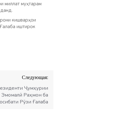
и миллат муҳтарам
уданд.
арони кишварҳои
 Ғалаба иштирок
Следующая:
езиденти Ҷумҳурии
т Эмомалӣ Раҳмон ба
осибати Рӯзи Ғалаба