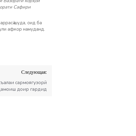
и Вазорати корҳои
форати Сафири
ррасӣ шуда, оид ба
ули афкор намуданд.
Следующая:
съалаи сармоягузорӣ
 ҳамоиш доир гардид