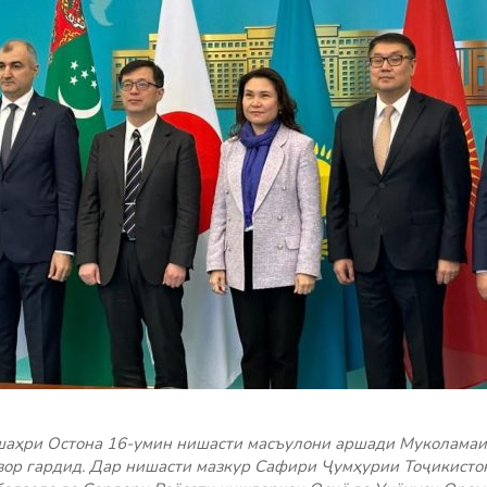
 шаҳри Остона 16-умин нишасти масъулони аршади Муколама
зор гардид. Дар нишасти мазкур Сафири Ҷумҳурии Тоҷикисто