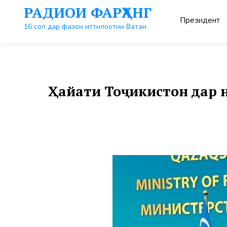
Перейти
РАДИОИ ФАРҲАНГ
к
Президент
контенту
16 сол дар фазои иттилоотии Ватан
Ҳайати Тоҷикистон дар 