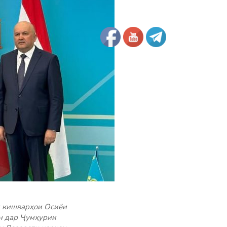
и кишварҳои Осиёи
н дар Ҷумҳурии