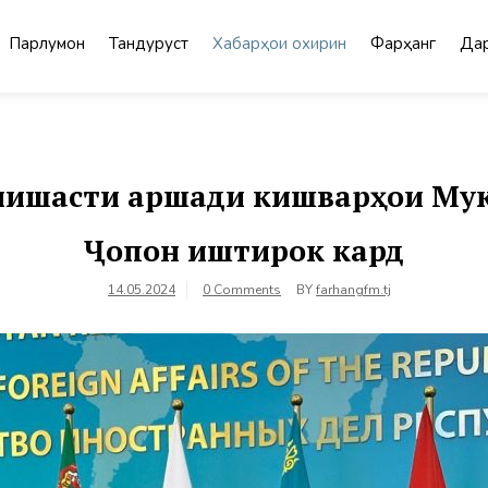
Парлумон
Тандурустӣ
Хабарҳои охирин
Фарҳанг
Дар
нишасти аршади кишварҳои Му
Ҷопон иштирок кард
14.05.2024
0 Comments
BY
farhangfm.tj