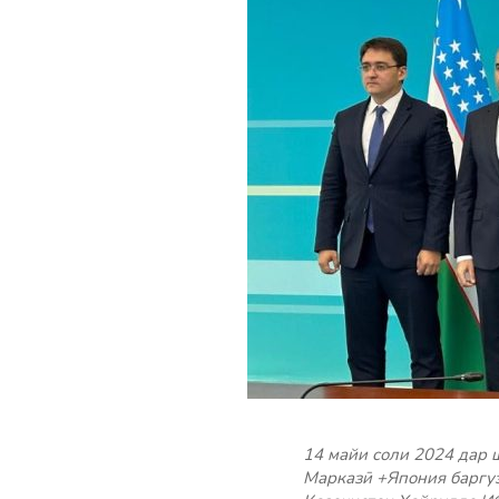
14 майи соли 2024 дар
Марказӣ +Япония баргу