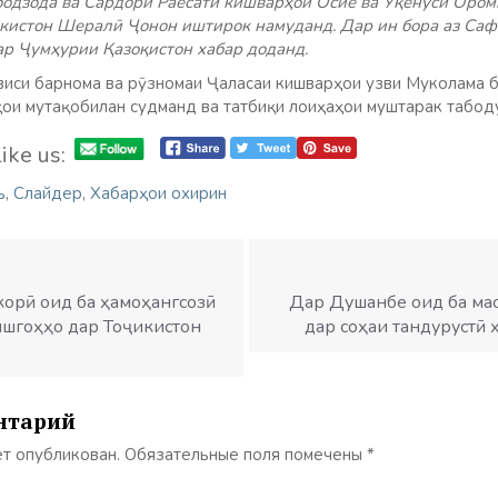
одзода ва Сардори Раёсати кишварҳои Осиё ва Уқёнуси Ором
кистон Шералӣ Ҷонон иштирок намуданд. Дар ин бора аз Са
р Ҷумҳурии Қазоқистон хабар доданд.
виси барнома ва
рӯзномаи Ҷаласаи кишварҳои узви Муколама ба
ои мутақобилан судманд ва татбиқи лоиҳаҳои муштарак табод
ike us:
ъ
,
Слайдер
,
Хабарҳои охирин
 корӣ оид ба ҳамоҳангсозӣ
Дар Душанбе оид ба ма
шгоҳҳо дар Тоҷикистон
дар соҳаи тандурустӣ
нтарий
ет опубликован.
Обязательные поля помечены
*