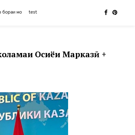
 бораи мо
test
коламаи Осиёи Марказӣ +