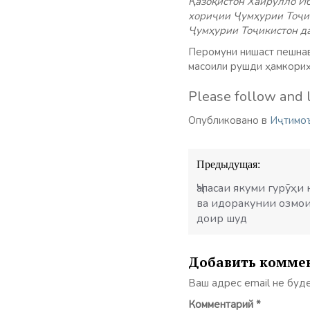
Қазоқистон Хайрулло Иб
хориҷии Ҷумҳурии Тоҷи
Ҷумҳурии Тоҷикистон да
Перомуни нишаст пешна
масоили рушди ҳамкориҳ
Please follow and l
Опубликовано в
Иҷтимо
Навигация
Предыдущая:
по
записям
Ҷаласаи якуми гурӯҳи
ва идоракунии озмои
доир шуд
Добавить комме
Ваш адрес email не буд
Комментарий
*