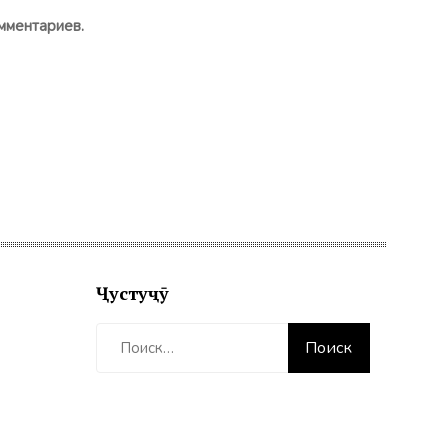
мментариев.
Ҷустуҷӯ
Найти: