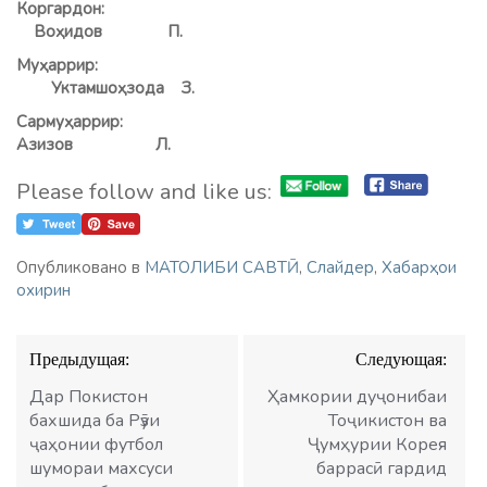
Коргардон:
Воҳидов П.
Муҳаррир:
Уктамшоҳзода З.
Сармуҳаррир:
Азизов Л.
Please follow and like us:
Опубликовано в
МАТОЛИБИ САВТӢ
,
Слайдер
,
Хабарҳои
охирин
Навигация
Предыдущая:
Следующая:
по
записям
Дар Покистон
Ҳамкории дуҷонибаи
бахшида ба Рӯзи
Тоҷикистон ва
ҷаҳонии футбол
Ҷумҳурии Корея
шумораи махсуси
баррасӣ гардид