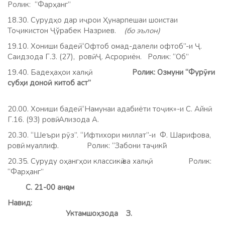
Ролик: “Фарҳанг”
18.30. Сурудҳо дар иҷрои Ҳунарпешаи шоистаи
Тоҷикистон Ҷўрабек Назриев.
(бо эълон)
19.10. Хониши бадеӣ. “Офтоб омад-далели офтоб”-и Ҷ.
Саидзода Г.3. (27), ровӣ Ҷ. Асрориён. Ролик: “Об”
19.40. Бадеҳаҳои халқӣ.
Ролик: Озмуни “Фурӯғи
субҳи доноӣ китоб аст”
20.00. Хониши бадеӣ. “Намунаи адабиёти тоҷик»-и С. Айнӣ
Г.16. (93) ровӣ: Ализода А.
20.30. “Шеъри рӯз”. “Ифтихори миллат”-и Ф. Шарифова,
ровӣ: муаллиф. Ролик: “Забони таҷикӣ”
20.35. Суруду оҳангҳои классикӣ ва халқӣ. Ролик:
“Фарҳанг”
С. 21-00 анҷом
Навид:
Уктамшоҳзода З.