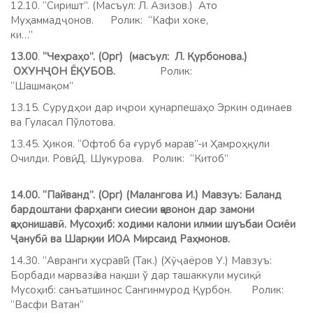
12.10. “Сиришт”. (Масъул: Л. Азизов.) Ато
Муҳаммадҷонов. Ролик: “Кафи хоке,
ки…”
13.00
.
“Чеҳраҳо”. (Орг) (масъул: Л. Қурбонова.)
ОХУНҶОН ЁҚУБОВ.
Ролик:
“Шашмақом”
13.15. Сурудҳои дар иҷрои ҳунарпешаҳо Эркин одинаев
ва Гуласал Пўлотова.
13.45. Ҳикоя. “Офтоб ба ғуруб марав”-и Ҳамроҳқули
Очилди. Ровӣ: Д. Шукурова. Ролик: “Китоб”
14.00.
“
Пайванд”. (Орг) (Малангова И.) Мавзуъ: Баланд
бардоштани фарҳанги сиесии ҷавонон дар замони
ҷаҳонишавӣ. Мусоҳиб: ходими калони илмии шуъбаи Осиёи
Ҷанубӣ ва Шарқии ИОА Мирсаид Раҳмонов.
14.30. “Авранги хусравӣ”. (Так.) (Хӯҷаёров У.) Мавзуъ:
Борбади марвазӣ ва нақши ў дар ташаккули мусиқӣ.
Мусоҳиб: санъатшинос Сангинмурод Қурбон.
Ролик:
“Васфи Ватан”