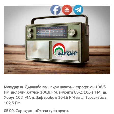
Мавҷ дар ш. Душанбе ва шаҳру навоҳии атрофи он 106,5
FM, вилояти Хатлон 106,8 FМ, вилояти Суғд 106,1 FM, ш.
Хоруғ 103, FM, н. Зафаробод 104,5 FM ва ш. Турсунзода
102,5 FM.
09.00. Сароҳанг. «Оғози гуфторҳо».