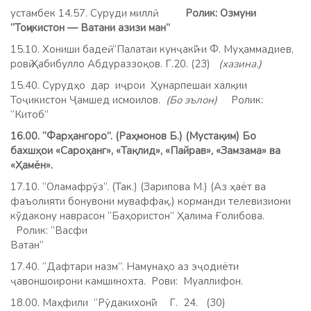
устамбек 14.57. Суруди миллӣ.
Ролик: Озмуни
“Тоҷикистон — Ватани азизи ман”
15.10. Хониши бадеӣ. “Палатаи кунҷакӣ”-и Ф. Муҳаммадиев,
ровӣ Ҳабибулло Абдураззоқов. Г.20. (23)
(хазина.)
15.40. Сурудҳо дар иҷрои Ҳунарпешаи халқии
Тоҷикистон Ҷамшед исмоилов.
(Бо эълон)
Ролик:
“Китоб”
16.00. “Фарҳангоро”. (Раҳмонов Б.) (Мустақим)
Бо
бахшҳои «Сароҳанг», «Тақлид», «Пайрав», «Замзама» ва
«Ҳамён».
17.10. “Оламафрӯз”. (Так.) (Зарипова М.) (Аз ҳаёт ва
фаъолияти бонувони муваффақ.) корманди телевизиони
кўдакону наврасон “Баҳористон” Ҳалима Ғолибова.
Ролик: “Васфи
Ватан”
17.40. “Дафтари назм”. Намунаҳо аз эҷодиёти
ҷавоншоирони камшинохта. Рови: Муаллифон.
18.00. Маҳфили “Рӯдакихонӣ” Г. 24. (30)