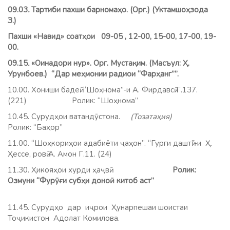
09.03
.
Тартиби пахши барномаҳо. (Орг.) (Уктамшоҳзода
З.)
Пахши «Навид» соатҳои 09-05
, 12-00, 15-00, 17-00, 19-
00.
0
9.15
.
«Оинадори нур». Орг. Мустақим. (Масъул: Ҳ.
Урунбоев.)
“Дар меҳмонии радиои “Фарҳанг””.
10.00. Хониши бадеӣ. “Шоҳнома”-и А. Фирдавсӣ Г.137.
(221) Ролик: “Шоҳнома”
10.45. Сурудҳои ватандӯстона.
(Тозатаҳия)
Ролик: “Баҳор”
11.00. “Шоҳкориҳои адабиёти ҷаҳон”. “Гурги даштӣ”-и Ҳ.
Ҳессе, ровӣ А. Амон Г.11. (24)
11
.
30. Ҳикояҳои хурди ҳаҷвӣ.
Ролик:
Озмуни “Фурӯғи субҳи доноӣ китоб аст”
11.45. Сурудҳо дар иҷрои Ҳунарпешаи шоистаи
Тоҷикистон Адолат Комилова.