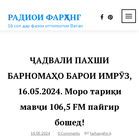
Перейти
к
РАДИОИ ФАРҲАНГ
контенту
ПЕР
НАВ
16 сол дар фазои иттилоотии Ватан
ҶАДВАЛИ ПАХШИ
БАРНОМАҲО БАРОИ ИМРӮЗ,
16.05.2024. Моро тариқи
мавҷи 106,5 FM пайгир
бошед!
16.05.2024
0 Comments
BY
farhangfm.tj