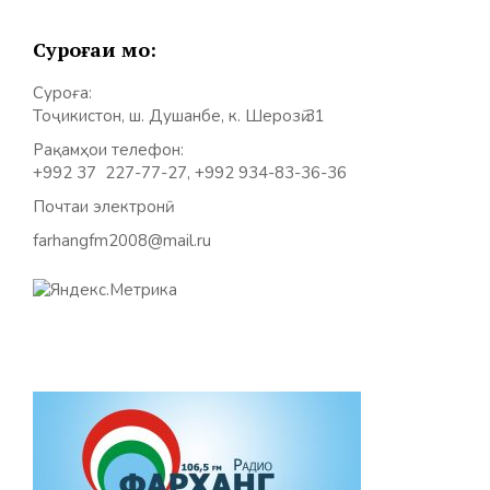
Суроғаи мо:
Суроға:
Тоҷикистон, ш. Душанбе, к. Шерозӣ 31
Рақамҳои телефон:
+992 37 227-77-27, +992 934-83-36-36
Почтаи электронӣ:
farhangfm2008@mail.ru