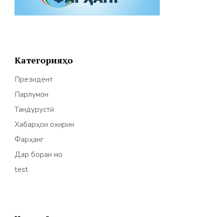
Категорияҳо
Президент
Парлумон
Тандурустӣ
Хабарҳои охирин
Фарҳанг
Дар бораи мо
test