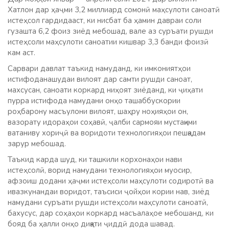
Хатлон дар ҳаҷми 3,2 миллиард сомонӣ маҳсулоти саноатӣ
истеҳсол гардидааст, ки нисбат ба ҳамин давраи соли
гузашта 6,2 фоиз зиёд мебошад, вале аз суръати рушди
истеҳсоли маҳсулоти саноатии кишвар 3,3 банди фоизӣ
кам аст.
Сарвари давлат таъкид намуданд, ки имкониятҳои
истифоданашудаи вилоят дар самти рушди саноат,
махсусан, саноати коркард ниҳоят зиёданд, ки ҷиҳати
пурра истифода намудани онҳо ташаббускории
роҳбарону масъулони вилоят, шаҳру ноҳияҳои он,
вазорату идораҳои соҳавӣ, ҷалби сармояи мустақими
ватаниву хориҷӣ ва воридоти технологияҳои пешқадам
зарур мебошад.
Таъкид карда шуд, ки ташкили корхонаҳои нави
истеҳсолӣ, ворид намудани технологияҳои муосир,
афзоиш додани ҳаҷми истеҳсоли маҳсулоти содиротӣ ва
ивазкунандаи воридот, таъсиси ҷойҳои кории нав, зиёд
намудани суръати рушди истеҳсоли маҳсулоти саноатӣ,
бахусус, дар соҳаҳои коркард масъалаҳое мебошанд, ки
бояд ба ҳалли онҳо диққати ҷиддӣ дода шавад.