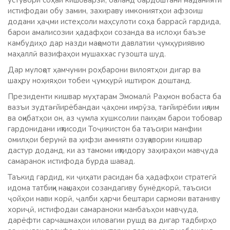
устувори соҳаи кишоварзӣ, баланд бардоштани маданияти
истифодаи обу замин, захираву имкониятҳои афзоиш
додани ҳаҷми истеҳсоли маҳсулоти соҳа баррасӣ гардида,
барои амалисозии ҳадафҳои созанда ва ислоҳи баъзе
камбудиҳо дар назди мақомоти давлатии ҷумҳуриявию
маҳаллӣ вазифаҳои мушаххас гузошта шуд.
Дар мулоқот ҳамчунин роҳбарони вилоятҳои дигар ва
шаҳру ноҳияҳои тобеи ҷумҳурӣ иштирок доштанд.
Президенти кишвар муҳтарам Эмомалӣ Раҳмон вобаста ба
вазъи зудтағйирёбандаи ҷаҳони имрӯза, тағйирёбии иқлим
ва оқибатҳои он, аз ҷумла хушксолии паиҳам барои тобовар
гардонидани иқтисоди Тоҷикистон ба таъсири манфии
омилҳои берунӣ ва ҳифзи амнияти озуқавории кишвар
дастур доданд, ки аз тамоми иқтидору заҳираҳои мавҷуда
самаранок истифода бурда шавад.
Таъкид гардид, ки ҷиҳати расидан ба ҳадафҳои стратегӣ
идома татбиқи нақшаҳои созандагиву бунёдкорӣ, таъсиси
ҷойҳои нави корӣ, ҷалби ҳарчи бештари сармояи ватаниву
хориҷӣ, истифодаи самараноки манбаъҳои мавҷуда,
дарёфти сарчашмаҳои иловагии рушд ва дигар тадбирҳо