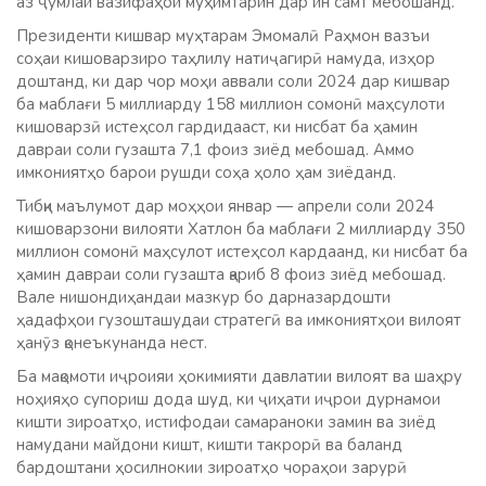
аз ҷумлаи вазифаҳои муҳимтарин дар ин самт мебошанд.
Президенти кишвар муҳтарам Эмомалӣ Раҳмон вазъи
соҳаи кишоварзиро таҳлилу натиҷагирӣ намуда, изҳор
доштанд, ки дар чор моҳи аввали соли 2024 дар кишвар
ба маблағи 5 миллиарду 158 миллион сомонӣ маҳсулоти
кишоварзӣ истеҳсол гардидааст, ки нисбат ба ҳамин
давраи соли гузашта 7,1 фоиз зиёд мебошад. Аммо
имкониятҳо барои рушди соҳа ҳоло ҳам зиёданд.
Тибқи маълумот дар моҳҳои январ — апрели соли 2024
кишоварзони вилояти Хатлон ба маблағи 2 миллиарду 350
миллион сомонӣ маҳсулот истеҳсол кардаанд, ки нисбат ба
ҳамин давраи соли гузашта қариб 8 фоиз зиёд мебошад.
Вале нишондиҳандаи мазкур бо дарназардошти
ҳадафҳои гузошташудаи стратегӣ ва имкониятҳои вилоят
ҳанӯз қонеъкунанда нест.
Ба мақомоти иҷроияи ҳокимияти давлатии вилоят ва шаҳру
ноҳияҳо супориш дода шуд, ки ҷиҳати иҷрои дурнамои
кишти зироатҳо, истифодаи самараноки замин ва зиёд
намудани майдони кишт, кишти такрорӣ ва баланд
бардоштани ҳосилнокии зироатҳо чораҳои зарурӣ