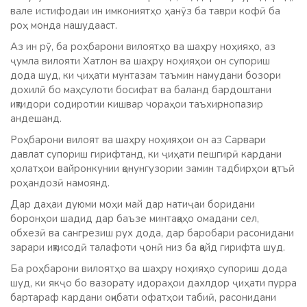
вале истифодаи ин имкониятҳо ҳанӯз ба таври кофӣ ба
роҳ монда нашудааст.
Аз ин рӯ, ба роҳбарони вилоятҳо ва шаҳру ноҳияҳо, аз
ҷумла вилояти Хатлон ва шаҳру ноҳияҳои он супориш
дода шуд, ки ҷиҳати мунтазам таъмин намудани бозори
дохилӣ бо маҳсулоти босифат ва баланд бардоштани
иқтидори содиротии кишвар чораҳои таъхирнопазир
андешанд.
Роҳбарони вилоят ва шаҳру ноҳияҳои он аз Сарвари
давлат супориш гирифтанд, ки ҷиҳати пешгирӣ кардани
ҳолатҳои вайронкунии қонунгузории замин тадбирҳои қатъӣ
роҳандозӣ намоянд.
Дар даҳаи дуюми моҳи май дар натиҷаи боридани
боронҳои шадид дар баъзе минтақаҳо омадани сел,
обхезӣ ва сангрезиш рух дода, дар баробари расонидани
зарари иқтисодӣ талафоти ҷонӣ низ ба қайд гирифта шуд.
Ба роҳбарони вилоятҳо ва шаҳру ноҳияҳо супориш дода
шуд, ки якҷо бо вазорату идораҳои дахлдор ҷиҳати пурра
бартараф кардани оқибати офатҳои табиӣ, расонидани