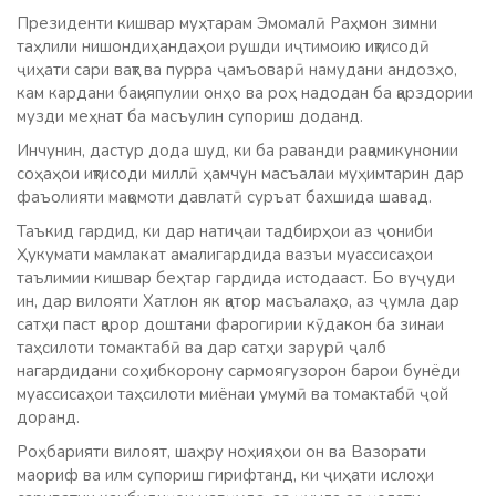
Президенти кишвар муҳтарам Эмомалӣ Раҳмон зимни
таҳлили нишондиҳандаҳои рушди иҷтимоию иқтисодӣ
ҷиҳати сари вақт ва пурра ҷамъоварӣ намудани андозҳо,
кам кардани бақияпулии онҳо ва роҳ надодан ба қарздории
музди меҳнат ба масъулин супориш доданд.
Инчунин, дастур дода шуд, ки ба раванди рақамикунонии
соҳаҳои иқтисоди миллӣ ҳамчун масъалаи муҳимтарин дар
фаъолияти мақомоти давлатӣ суръат бахшида шавад.
Таъкид гардид, ки дар натиҷаи тадбирҳои аз ҷониби
Ҳукумати мамлакат амалигардида вазъи муассисаҳои
таълимии кишвар беҳтар гардида истодааст. Бо вуҷуди
ин, дар вилояти Хатлон як қатор масъалаҳо, аз ҷумла дар
сатҳи паст қарор доштани фарогирии кӯдакон ба зинаи
таҳсилоти томактабӣ ва дар сатҳи зарурӣ ҷалб
нагардидани соҳибкорону сармоягузорон барои бунёди
муассисаҳои таҳсилоти миёнаи умумӣ ва томактабӣ ҷой
доранд.
Роҳбарияти вилоят, шаҳру ноҳияҳои он ва Вазорати
маориф ва илм супориш гирифтанд, ки ҷиҳати ислоҳи