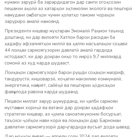
кумаки зарурӣ ба зарардидагон дар самти огоҳсозии
пешакии аҳолӣ аз хатарҳои эҳтимолии экологӣ ва пешгирӣ
намудани оқибатҳои чунин ҳолатҳо тамоми чораҳои
заруриро амалӣ намоянд.
Президенти кишвар муҳтарам Эмомалӣ Раҳмон таъкид
доштанд, ки дар вилояти Хатлон барои расидан ба
ҳадафу афзалиятҳои миллӣ ва ҳалли масъалаҳои соҳавӣ
44 лоиҳаи сармоягузории давлатӣ амалӣ гардида
истодааст, ки дар доираи онҳо то имрӯз 9,7 миллиард
сомонӣ аз худ карда шудааст.
Лоиҳаҳои сармоягузорӣ барои рушди соҳаҳои маориф,
тандурустӣ, кишоварзӣ, хоҷагии манзилию коммуналӣ,
энергетика, нақлиёт, сайёҳӣ ва пешгирии ҳодисаҳои
фавқулода равона карда шудаанд.
Пешвои миллат зарур шумурданд, ки ҷалби сармояи
мустақими хориҷӣ ва ватанӣ дар доираи ҳадафҳои
стратегии кишвар, аз ҷумла саноатикунонии босуръат,
таъсиси ҷойҳои нави корӣ ва лоиҳаҳои дар Барномаи
давлатии сармоягузорӣ дарҷгардида вусъат дода шавад.
Дар моҳҳои январ — апрели соли 2024 дар вилояти