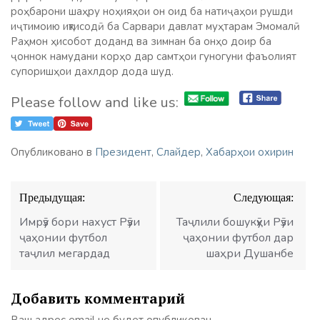
роҳбарони шаҳру ноҳияҳои он оид ба натиҷаҳои рушди
иҷтимоию иқтисодӣ ба Сарвари давлат муҳтарам Эмомалӣ
Раҳмон ҳисобот доданд ва зимнан ба онҳо доир ба
ҷоннок намудани корҳо дар самтҳои гуногуни фаъолият
супоришҳои дахлдор дода шуд.
Please follow and like us:
Опубликовано в
Президент
,
Слайдер
,
Хабарҳои охирин
Навигация
Предыдущая:
Следующая:
по
записям
Имрӯз бори нахуст Рӯзи
Таҷлили бошукӯҳи Рӯзи
ҷаҳонии футбол
ҷаҳонии футбол дар
таҷлил мегардад
шаҳри Душанбе
Добавить комментарий