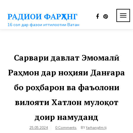
Перейти
к
РАДИОИ ФАРҲАНГ
контенту
ПЕР
НАВ
16 сол дар фазои иттилоотии Ватан
Сарвари давлат Эмомалӣ
Раҳмон дар ноҳияи Данғара
бо роҳбарон ва фаъолони
вилояти Хатлон мулоқот
доир намуданд
25.05.2024
0 Comments
BY
farhangfm.tj