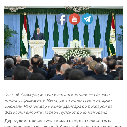
25 май Асосгузори сулҳу ваҳдати миллӣ — Пешвои
миллат, Президенти Ҷумҳурии Тоҷикистон муҳтарам
Эмомалӣ Раҳмон дар ноҳияи Данғара бо роҳбарон ва
фаъолони вилояти Хатлон мулоқот доир намуданд.
Дар мулоқот масъалаҳои таъмин намудани фаъолияти