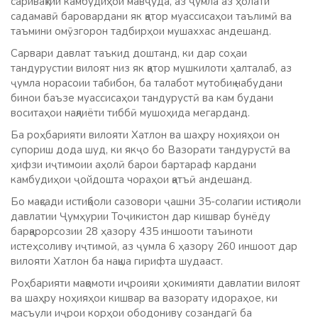
саривақтии камбудиҳои мавҷуда, аз ҷумла аз ҳолати
садамавӣ баровардани як қатор муассисаҳои таълимӣ ва
таъмини омӯзгорон тадбирҳои мушаххас андешанд.
Сарвари давлат таъкид доштанд, ки дар соҳаи
тандурустии вилоят низ як қатор мушкилоти ҳалталаб, аз
ҷумла норасоии табибон, ба талабот мутобиқ набудани
бинои баъзе муассисаҳои тандурустӣ ва кам будани
воситаҳои нақлиёти тиббӣ мушоҳида мегарданд.
Ба роҳбарияти вилояти Хатлон ва шаҳру ноҳияҳои он
супориш дода шуд, ки якҷо бо Вазорати тандурустӣ ва
ҳифзи иҷтимоии аҳолӣ барои бартараф кардани
камбудиҳои ҷойдошта чораҳои қатъӣ андешанд.
Бо мақсади истиқболи сазовори ҷашни 35-солагии истиқлоли
давлатии Ҷумҳурии Тоҷикистон дар кишвар бунёду
барқарорсозии 28 ҳазору 435 иншооти таъиноти
истеҳсоливу иҷтимоӣ, аз ҷумла 6 ҳазору 260 иншоот дар
вилояти Хатлон ба нақша гирифта шудааст.
Роҳбарияти мақомоти иҷроияи ҳокимияти давлатии вилоят
ва шаҳру ноҳияҳои кишвар ва вазорату идораҳое, ки
масъули иҷрои корҳои ободониву созандагӣ ба