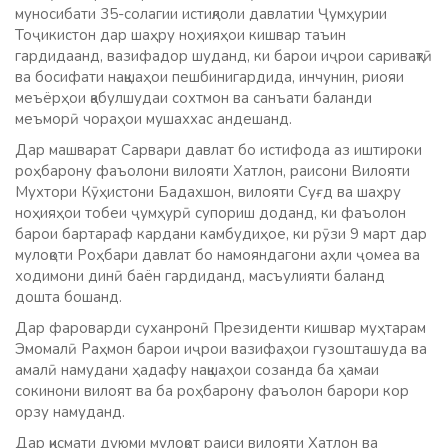
муносибати 35-солагии истиқлоли давлатии Ҷумҳурии
Тоҷикистон дар шаҳру ноҳияҳои кишвар таъин
гардидаанд, вазифадор шуданд, ки барои иҷрои саривақтӣ
ва босифати нақшаҳои пешбинигардида, инчунин, риояи
меъёрҳои қабулшудаи сохтмон ва санъати баланди
меъморӣ чораҳои мушаххас андешанд.
Дар машварат Сарвари давлат бо истифода аз иштироки
роҳбарону фаъолони вилояти Хатлон, раисони Вилояти
Мухтори Кӯҳистони Бадахшон, вилояти Суғд ва шаҳру
ноҳияҳои тобеи ҷумҳурӣ супориш доданд, ки фаъолон
барои бартараф кардани камбудиҳое, ки рӯзи 9 март дар
мулоқоти Роҳбари давлат бо намояндагони аҳли ҷомеа ва
ходимони динӣ баён гардиданд, масъулияти баланд
дошта бошанд.
Дар фароварди суханронӣ Президенти кишвар муҳтарам
Эмомалӣ Раҳмон барои иҷрои вазифаҳои гузошташуда ва
амалӣ намудани ҳадафу нақшаҳои созанда ба ҳамаи
сокинони вилоят ва ба роҳбарону фаъолон барори кор
орзу намуданд.
Дар қисмати дуюми мулоқот раиси вилояти Хатлон ва