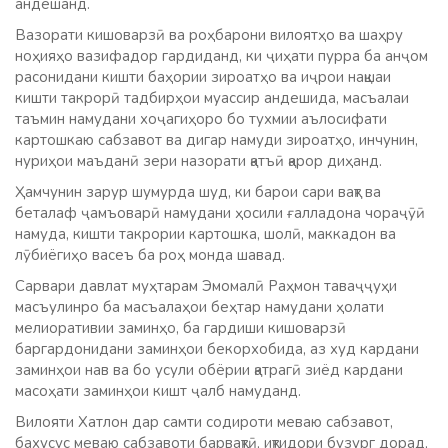
андешанд.
Вазорати кишоварзӣ ва роҳбарони вилоятҳо ва шаҳру
ноҳияҳо вазифадор гардиданд, ки ҷиҳати пурра ба анҷом
расонидани кишти баҳории зироатҳо ва иҷрои нақшаи
кишти такрорӣ тадбирҳои муассир андешида, масъалаи
таъмин намудани хоҷагиҳоро бо тухмии аълосифати
картошкаю сабзавот ва дигар намуди зироатҳо, инчунин,
нуриҳои маъданӣ зери назорати қатъӣ қарор диҳанд.
Ҳамчунин зарур шумурда шуд, ки барои сари вақт ва
беталаф ҷамъоварӣ намудани ҳосили ғалладона чораҷӯӣ
намуда, кишти такрории картошка, шолӣ, маккадон ва
лӯбиёгиҳо васеъ ба роҳ монда шавад.
Сарвари давлат муҳтарам Эмомалӣ Раҳмон таваҷҷуҳи
масъулинро ба масъалаҳои беҳтар намудани ҳолати
мелиоративии заминҳо, ба гардиши кишоварзӣ
баргардонидани заминҳои бекорхобида, аз худ кардани
заминҳои нав ва бо усули обёрии қатрагӣ зиёд кардани
масоҳати заминҳои кишт ҷалб намуданд.
Вилояти Хатлон дар самти содироти меваю сабзавот,
бахусус меваю сабзавоти барвақтӣ, иқтидори бузург дорад,