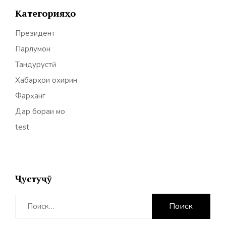
Категорияҳо
Президент
Парлумон
Тандурустӣ
Хабарҳои охирин
Фарҳанг
Дар бораи мо
test
Ҷустуҷӯ
Найти: