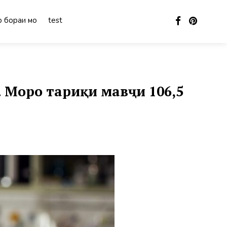
 бораи мо
test
Моро тариқи мавҷи 106,5