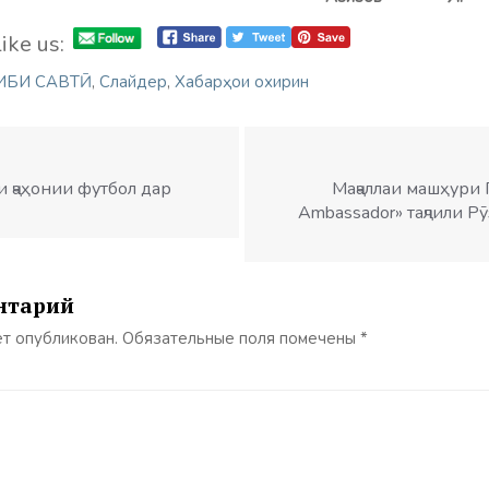
ike us:
ИБИ САВТӢ
,
Слайдер
,
Хабарҳои охирин
и ҷаҳонии футбол дар
Маҷаллаи машҳури 
Ambassador» таҷлили Р
нтарий
ет опубликован.
Обязательные поля помечены
*