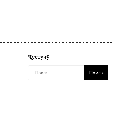
Ҷустуҷӯ
Найти: