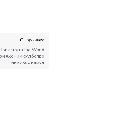
Следующая:
Покистон «The World
ӯзи ҷаҳонии футболро
инъикос намуд