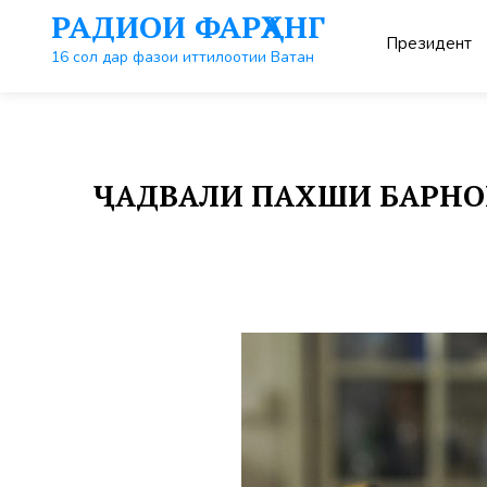
Перейти
РАДИОИ ФАРҲАНГ
к
Президент
контенту
16 сол дар фазои иттилоотии Ватан
ҶАДВАЛИ ПАХШИ БАРНОМАҲ