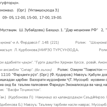
«Оғози гуфторҳо».
арномаҳо. (Орг.) (Уктамшоҳзода З.)
 09- 05, 12-00, 15-00, 17-00, 19-00.
( Мустақим. Ш. Зубайдова.) Бахшҳо. 1. “Дар меҳмонии РФ” 2, 
Шоҳнома”-и А. Фирдавсӣ Г .148. (221) Ролик: “Шоҳнома
.) (масъул: Л. Қурбонова.)МИРЗО ТУРСУНЗОДА
.
Роли
иёти ҷаҳон”. “Гурги даштӣ”-и Ҳерман Ҳессе, ровӣ А. Амон Г
и ансамбли “Сипар”.
(бо эълон)
Ролик: Озмуни “Тоҷикистон —
12.10
.
“Фарҳанги рӯз”. (Орг.) (Ф. Қодиров.) Мавзуъ:
Қабули до
нишкадаи ҳарбии Вазорати мудоифияи ҶТ. Мусоҳиб: муовини
а оид ба таълим палковник Фаридун Эмомализода ва чанд на
Васфи Тоҷикистон”.
Так.) (Қурбонова Л.) Намунаҳо аз қаламдодаҳои Саъдӣ Мирзо. Р
(Идибекова Б.) Мавзуъ: Таълиму тарбияи насли наврас. Мусоҳи