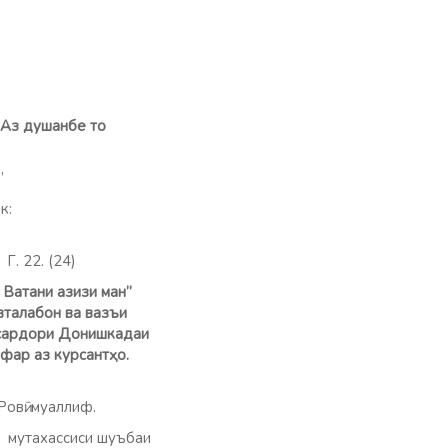
“Аз душанбе то
”
к:
. 22. (24)
 Ватани азизи ман”
вталабон ва вазъи
 сардори Донишкадаи
фар аз курсантҳо.
овӣ: муаллиф.
б: мутахассиси шуъбаи