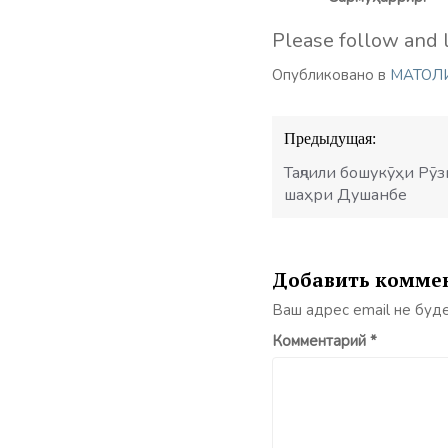
Please follow and l
Опубликовано в
МАТОЛ
Навигация
Предыдущая:
по
записям
Таҷлили бошукӯҳи Рӯз
шаҳри Душанбе
Добавить комме
Ваш адрес email не буд
Комментарий
*