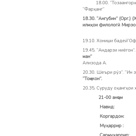
18.00. “Тозаангорҳо”
“Фарҳанг”
18.30. “Ангубин” (Орг.)
илмҳои филологӣ М
19.10. Хониши бадеӣ. 
19.45. “Андарзи ниёгон”
ман
Ализода А.
20.30. Шеъри рӯз”. “Ин з
“Тоҷикон”.
20.35. Суруду оҳа
21-00 анҷом
Навид
Коргард
Муҳарри
Сармуҳ