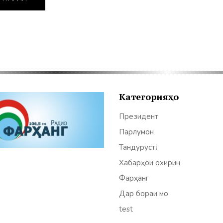
Категорияҳо
Президент
Парлумон
Тандурустӣ
Хабарҳои охирин
Фарҳанг
Дар бораи мо
test