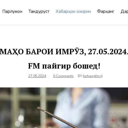
Парлумон
Тандурустӣ
Хабарҳои охирин
Фарҳанг
Дар
О БАРОИ ИМРӮЗ, 27.05.2024. 
FM пайгир бошед!
27.05.2024
0 Comments
BY
farhangfm.tj