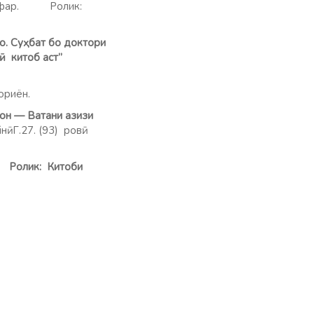
р Сафар. Ролик:
ҳо. Суҳбат бо доктори
 китоб аст”
овӣ Ҷ. Асрориён.
тон — Ватани азизи
 Г.27. (93) ровӣ:
 Китоби