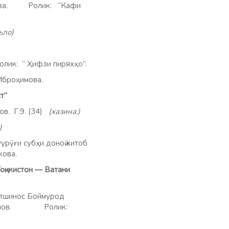
а.
Ролик: “Кафи
ъло)
олик: “ Ҳифзи пиряхҳо”.
. Иброҳимова.
 аст”
в. Г.9. (34)
(хазина.)
)
урӯғи субҳи доноӣ китоб
кова.
Тоҷикистон — Ватани
иётшинос Боймурод
он Холов. Ролик: