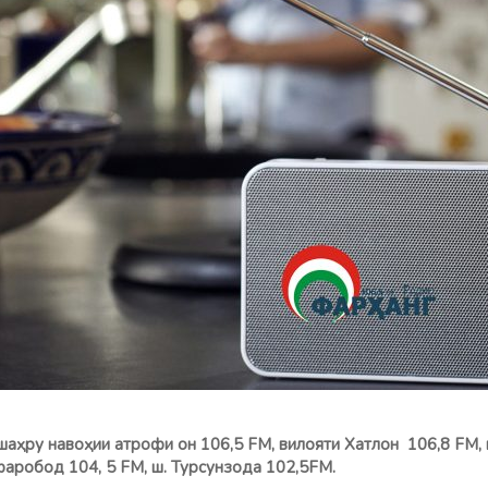
шаҳру навоҳии атрофи он 106,5 FM, вилояти Хатлон 106,8 FМ, 
 Зафаробод 104, 5 FM, ш. Турсунзода 102,5FM.