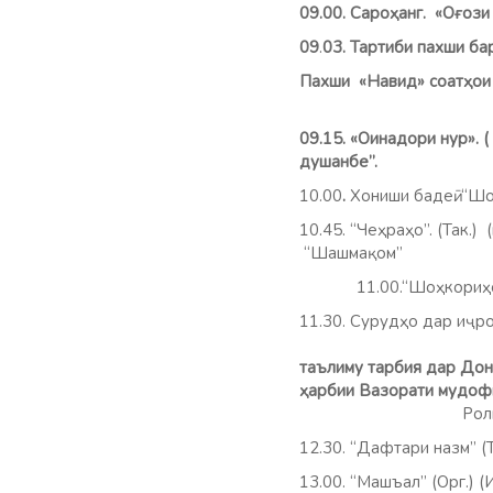
09.00. Сароҳанг. 
09
.
03. Тартиби пахши б
Пахши «Навид»
соатҳои
09.15. «Оинадори нур». 
душанбе”.
10.00
.
Хониши бадеӣ. “
10.45. “Чеҳраҳо”. (Так
“Шашмақом”
11.00.“Шоҳкориҳои адаб
11.30. Сурудҳо дар иҷро
таълиму тарбия дар До
ҳарбии Вазорати мудофи
Ролик: “
12.30. “Дафтари назм” (
13.00. “Машъал” (Орг.) 