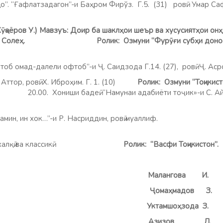
. “Ғафлатзадагон”-и Баҳром Фирўз. Г.5. (31) ровӣ: Ума
 (Хӯҷаёров У.) Мавзуъ: Доир ба шаклҳои шеър ва хусусиятҳои он
ирзо Солеҳ. Ролик: Озмуни “Фурӯғи субҳи доноӣ
“Офтоб омад-далели офтоб”-и Ҷ. Саидзода Г.14. (27), р
. Аттор, ровӣ: Х. Иброҳим. Г. 1. (10)
Ролик: Озмуни “Тоҷикис
”
20.00. Хониши бадеӣ. “Намунаи адабиёти тоҷик»-и С. Айнӣ
амин, ин хок…”-и Р. Насриддин, ровӣ муаллиф.
Ролик:
нгҳои халқӣ ва классикӣ.
Ролик: “Васфи Тоҷикистон”.
: Малангова И.
он: Ҷомаҳмадов З.
р : Уктамшоҳзода З.
аррир: Азизов Л.