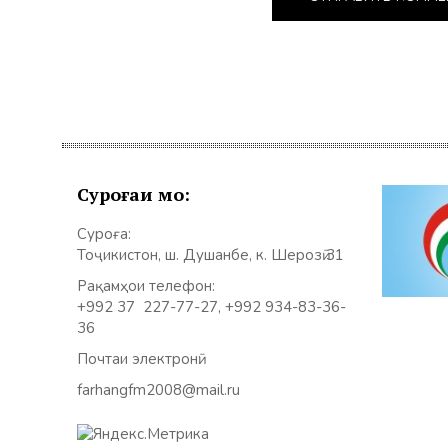
Суроғаи мо:
Суроға:
Тоҷикистон, ш. Душанбе, к. Шерозӣ 31
Рақамҳои телефон:
+992 37 227-77-27, +992 934-83-36-
36
Почтаи электронӣ:
farhangfm2008@mail.ru