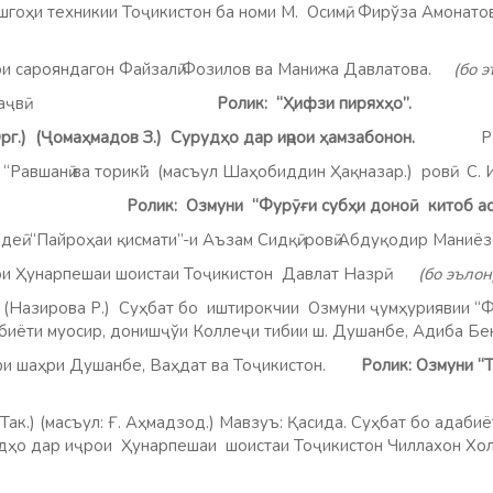
шгоҳи техникии Тоҷикистон ба номи М. Осимӣ, Фирўза Амонатов
ои сарояндагон Файзалӣ Фозилов ва Манижа Давлатова.
(бо э
ои хурди ҳаҷвӣ.
Ролик: “Ҳифзи пиряхҳо”.
”. (Орг.) (Ҷомаҳмадов З.) Сурудҳо дар иҷрои ҳамзабонон.
Р
. “Равшанӣ ва торикӣ”. (масъул Шаҳобиддин Ҳақназар.) ровӣ: С
и миллӣ.
Ролик: Озмуни “Фурӯғи субҳи доноӣ китоб
“Пайроҳаи қисмати”-и Аъзам Сидқӣ. ровӣ Абдуқодир Маниёзо
рои Ҳунарпешаи шоистаи Тоҷикистон Давлат Назрӣ.
(бо эълон
.) (Назирова Р.) Суҳбат бо иштирокчии Озмуни ҷумҳуриявии “Ф
абиёти муосир, донишҷўи Коллеҷи тибии ш. Душанбе, Адиба Бе
сфи шаҳри Душанбе, Ваҳдат ва Тоҷикистон.
Ролик: Озмуни “
 (Так.) (масъул: Ғ. Аҳмадзод.) Мавзуъ: Қасида. Суҳбат бо адаб
удҳо дар иҷрои Ҳунарпешаи шоистаи Тоҷикистон Чиллах