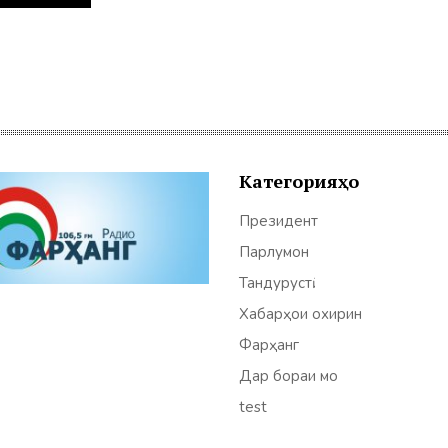
Категорияҳо
Президент
Парлумон
Тандурустӣ
Хабарҳои охирин
Фарҳанг
Дар бораи мо
test