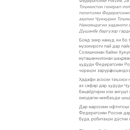
Федератсияи Россия, 28
Тоҷикистон генерал-пол
политсияи Федератсияи 
аҳолии Ҷумҳурии Тоҷики
Намояндагии хадамоти 
Душанбе баргузор гарди
Бояд зикр намуд, ки бо
музокироти пай дар пай
Созишномаи байни Ҳукум
муташаккилонаи шаҳрван
ҳудуди Федератсияи Рос
чораҳои зарурӣ роҳандоз
Ҳадафи асосии таъсиси 
аз сафар дар ҳудуди Ҷу
бақайдгирии изи ангушт
омодагии минбаъда ҷиҳа
Дар маросими ифтитоҳи
Федератсияи Россия дар
буда, робитаҳои дӯстии