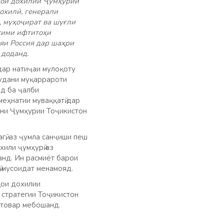
ҳои дохилии Ҷумҳурии
охилӣ, генерали
, муҳоҷират ва шуғли
сими ифтитоҳи
яи Россия дар шаҳри
 доданд.
дар натиҷаи мулоқоту
мудани муқаррароти
д ба ҷалби
еҳнатии муваққатӣ дар
они Ҷумҳурии Тоҷикистон
ӣ, аз ҷумла санҷиши пеш
или ҷумҳурӣ аз
анд. Ин расмиёт барои
 мусоидат менамояд.
ҳои дохилии
стратегии Тоҷикистон
атовар мебошанд.