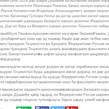
 майи соли 2024 дар шаҳри Душанбе бо иштироки вазири кор
ковники милитсия Раҳимзода Рамазон Ҳамро, вазири корҳои д
Россия Колоколтсев Владимир Александрович, вазири меҳнат
стон Ҳасанзода Гулнора Кенҷа ва дигар шахсони расмӣ маро
шиносномавӣ-раводидии Вазорати корҳои дохилии Федератси
д. Дар ин бора аз Вазорати корҳои дохилии Тоҷикистон хабар
 ташаббуси Пешвои муаззами миллат муҳтарам Эмомалӣ Раҳмон, 
и роҳбариятҳои олии ҳар ду кишвар баҳри дар амал татбиқ на
ати Ҷумҳурии Тоҷикистон ва Ҳукумати Федератсияи Россия ои
дони Ҷумҳурии Тоҷикистон ҷиҳати амалӣ намудани фаъолияти м
сия, бокортаъминкунӣ ва ҳифзи ҳуқуқу манфиатҳои шаҳрванд
ӣ гардиданд.
намояндагии мазкур анҷом додани як қатор чорабиниҳои омодаг
мҳурии Тоҷикистон буда, шаҳрвандон имкон доранд, ки дар дох
 ва санҷиши манъи вуруд ба ҳудуди Федератсияи Россия гузар
ти сафарбаркунии муташаккилонаи онҳо ба фаъолияти меҳнатӣ
 Намояндагии хадамоти шиносномавӣ-раводидии Вазорати кор
 шаҳри Душанбе қайд гардид, ки Федератсияи Россия шарики 
 ин ду кишвар таърихи тулонӣ дошта, барои ҳарду ҷониб манфи