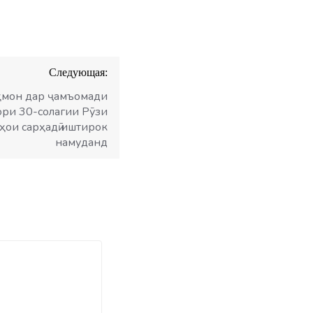
Следующая:
аҳмон дар ҷамъомади
ори 30-солагии Рӯзи
ҳои сарҳадӣ иштирок
намуданд