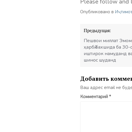
Please follow and l
Опубликовано в
Иҷтимо
Навигация
Предыдущая:
по
записям
Пешвои миллат Эмома
ҳарбӣ бахшида ба 30-
иштирок намуданд в
шинос шуданд
Добавить комме
Ваш адрес email не буд
Комментарий
*