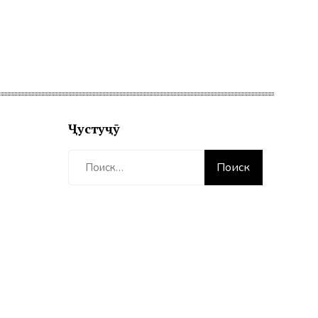
Ҷустуҷӯ
Найти: