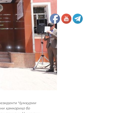
резиденти Ҷумҳурии
ани ҳамкориҳо бо