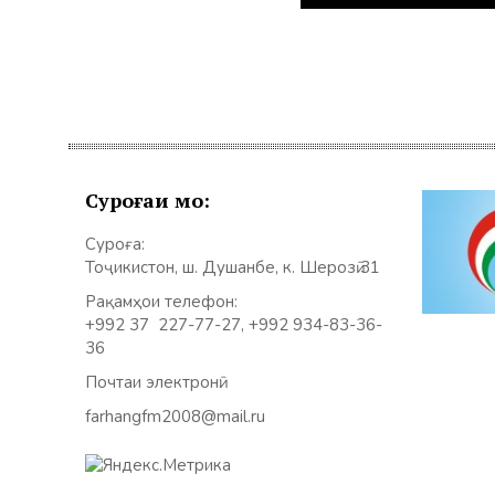
Суроғаи мо:
Суроға:
Тоҷикистон, ш. Душанбе, к. Шерозӣ 31
Рақамҳои телефон:
+992 37 227-77-27, +992 934-83-36-
36
Почтаи электронӣ:
farhangfm2008@mail.ru