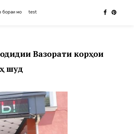
 бораи мо
test
одидии Вазорати корҳои
ҳ шуд