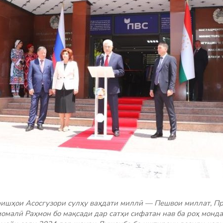
ришҳои Асосгузори сулҳу ваҳдати миллӣ — Пешвои миллат, П
омалӣ Раҳмон бо мақсади дар сатҳи сифатан нав ба роҳ монд