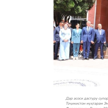
Дар асоси дастуру супо
Тоҷикистон муҳтарам Эм