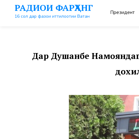
Перейти
РАДИОИ ФАРҲАНГ
к
Президент
контенту
16 сол дар фазои иттилоотии Ватан
Дар Душанбе Намояндаг
дохи