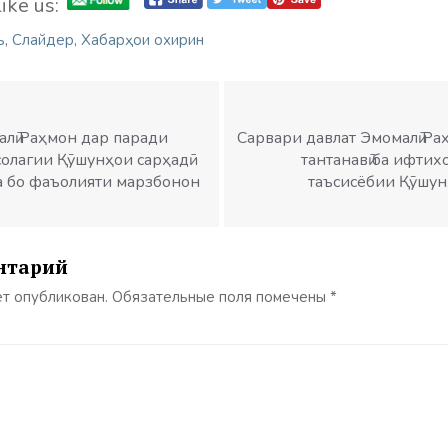
ike us:
ъ
,
Слайдер
,
Хабарҳои охирин
лӣ Раҳмон дар паради
Сарвари давлат Эмомалӣ Р
солагии Қӯшунҳои сарҳадӣ
тантанавӣ ба ифтих
а бо фаъолияти марзбонон
таъсисёбии Қӯшун
нтарий
ет опубликован.
Обязательные поля помечены
*