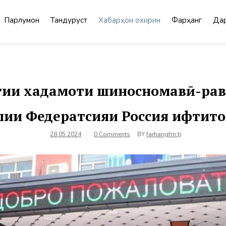
Парлумон
Тандурустӣ
Хабарҳои охирин
Фарҳанг
Дар
ии хадамоти шиносномавӣ-рав
лии Федератсияи Россия ифтито
28.05.2024
0 Comments
BY
farhangfm.tj