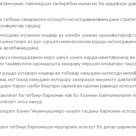
тӣ, инчунин, пайомадҳои тағйирёбии иқлим мо ба ҳадафҳои да
и татбиқи самараноки ислоҳоти иқтисодӣ, амалӣ намудани страте
онӣ муяссар гардид
исодиву иҷтимоии кишвар аз ҷониби ҷомеаи ҷаҳонӣ эътироф г
Тоҷикистонро аз рӯи суръати миёнасолонаи рушди иқтисодӣ ҳам
 арзёбӣ намуданд.
мрӯз ноилшудаамон моро ҳанӯз қонеъ карда наметавонанд ва
и таҳаввулоти идомадошта захираву неруҳои иловагиро тақо
 рушди устувори кишвар ва тобовар намудани иқтисоди миллӣ 
ама, муттаҳид намудани иқтидору захираҳои мақомоти давлатӣ, 
диро барои ҷалби бештари сармоя ва идомаи раванди ислоҳот
мамлакат ба татбиқи барномаи нав бо Хазинаи Байналмилалии 
сиёсат» оғоз намуд.
соидати Бонки Умумиҷаҳониро ҷиҳати тасдиқи барномаи ислоҳ
ҳати татбиқи барномаҳои муштараки ислоҳот бо дигар шарикон