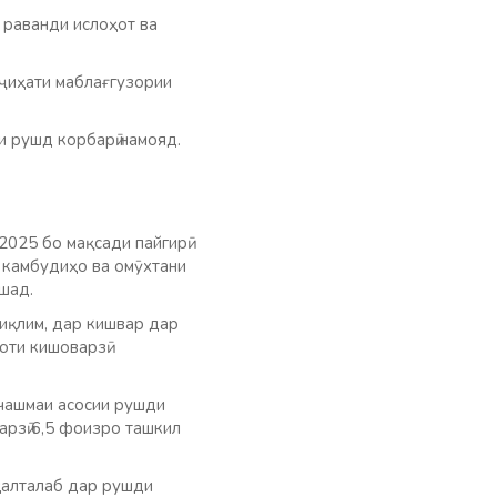
 раванди ислоҳот ва
 ҷиҳати маблағгузории
и рушд корбарӣ намояд.
025 бо мақсади пайгирӣ
 камбудиҳо ва омӯхтани
шад.
 иқлим, дар кишвар дар
оти кишоварзӣ
рчашмаи асосии рушди
арзӣ 6,5 фоизро ташкил
ҳалталаб дар рушди