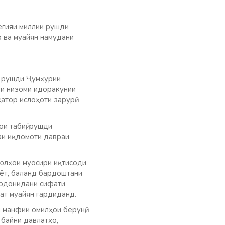
егияи миллии рушди
 ва муайян намудани
и рушди Ҷумҳурии
ти низоми идоракунии
қатор ислоҳоти зарурӣ
и табиӣ, рушди
аи иқдомоти давраи
оюлҳои муосири иқтисоди
иёт, баланд бардоштани
гардонидани сифати
ат муайян гардиданд.
 манфии омилҳои берунӣ,
 байни давлатҳо,