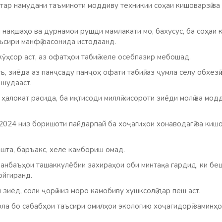
тар намудани таъминоти моддиву техникии соҳаи кишоварзӣ ва
и нақшаҳо ва дурнамои рушди мамлакати мо, бахусус, ба соҳаи
ъсири манфӣ расонида истодаанд.
кӯҳсор аст, аз офатҳои табиӣ хеле осебпазир мебошад.
ъ, зиёда аз панҷсаду панҷоҳ офати табиӣ, аз ҷумла селу обхезӣ
 шудааст.
ҳалокат расида, ба иқтисоди миллӣ хисороти зиёди молӣ ва модд
024 низ боришоти пайдарпай ба хоҷагиҳои хонаводагӣ ва кишо
шта, баръакс, хеле камбориш омад.
манбаъҳои ташаккулёбии захираҳои оби минтақа гардид, ки бе
ойгиранд.
 зиёд, соли ҷорӣ низ моро камобиву хушксолӣ дар пеш аст.
ла бо сабабҳои таъсири омилҳои экологию хоҷагидорӣ заминҳо