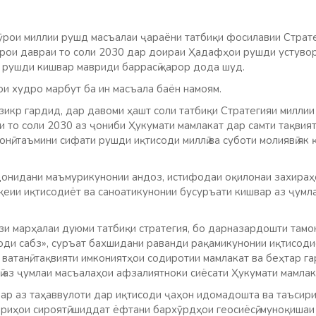
рои миллии рушд масъалаи ҷараёни татбиқи фосилавии Страт
рои давраи то соли 2030 дар доираи Ҳадафҳои рушди устувор
рушди кишвар мавриди баррасӣ қарор дода шуд.
и худро марбут ба ин масъала баён намоям.
 зикр гардид, дар давоми ҳашт соли татбиқи Стратегияи милли
и то соли 2030 аз ҷониби Ҳукумати мамлакат дар самти тақвия
онӣ, таъмини сифати рушди иқтисоди миллӣ ва суботи молиявӣ як 
донидани маъмурикунонии андоз, истифодаи оқилонаи захираҳо
қеии иқтисодиёт ва саноатикунонии бусуръати кишвар аз ҷумл
ози марҳалаи дуюми татбиқи стратегия, бо дарназардошти там
соди сабз», суръат бахшидани раванди рақамикунонии иқтисод
ватанӣ, тақвияти имкониятҳои содиротии мамлакат ва беҳтар 
ӣ аз ҷумлаи масъалаҳои афзалиятноки сиёсати Ҳукумати мамлак
зар аз таҳаввулоти дар иқтисоди ҷаҳон идомадошта ва таъсири
риҳои сироятӣ, шиддат ёфтани бархӯрдҳои геосиёсӣ, муноқишаи