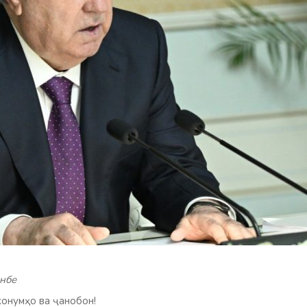
нбе
онумҳо ва ҷанобон!