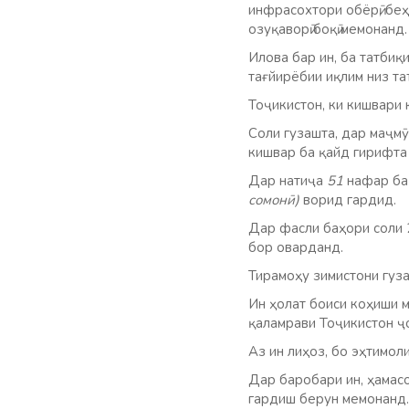
инфрасохтори обёрӣ, беҳ
озуқаворӣ боқӣ мемонанд.
Илова бар ин, ба татбиқ
тағйирёбии иқлим низ та
Тоҷикистон, ки кишвари 
Соли гузашта, дар маҷмӯ
кишвар ба қайд гирифта
Дар натиҷа
51
нафар ба 
сомонӣ)
ворид гардид.
Дар фасли баҳори соли 2
бор оварданд.
Тирамоҳу зимистони гуза
Ин ҳолат боиси коҳиши 
қаламрави Тоҷикистон ҷ
Аз ин лиҳоз, бо эҳтимоли
Дар баробари ин, ҳамасо
гардиш берун мемонанд.