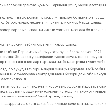
и маблағҳои грантӣ аз ҷониби шарикони рушд барои дастгирии
 ки ҳамоҳангии фаъолияти вазорату идораҳо бо шарикони рушд
ҳо ба роҳ монда, механизми мукаммали он ҷорӣ карда шавад.
фадор карда мешавад, ки ҷиҳати ҳалли ин масъала бо шарикон
рҳалаи дуюми татбиқи стратегия қарор дорад.
и татбиқи Барномаи миёнамуҳлати рушд барои солҳои 2021 – 2
и ноилшавӣ ба ҳадафу вазифаҳои гузошташуда, ошкор намудани
бор гирифтани онҳо дар марҳалаи минбаъдаи рушд муҳим мебо
ояд, бо вуҷуди таъсири манфии омилҳои берунӣ ва тағйирёбии
амнияти озуқаворӣ ва ғанӣ гардонидани бозори дохилӣ бо маҳсул
 даст омадаанд.
атегия, бо вуҷуди пандемияи коронавирус, соҳаи кишоварзӣ са
онда, суръати рушди миёнасолонаи истеҳсоли маҳсулоти кишов
маҳсулоти кишоварзӣ 2 баробар зиёд гардид.
 назарраси ислоҳоти соҳавӣ дар кишвар ҳоло ҳам масъалаҳои 