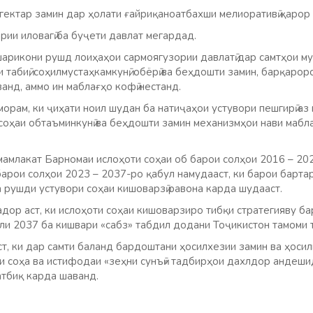
гектар замин дар ҳолати ғайриқаноатбахши мелиоративӣ қарор
рии иловагӣ ба буҷети давлат мегардад.
шарикони рушд лоиҳаҳои сармоягузории давлатӣ дар самтҳои му
 табиӣ, соҳилмустаҳкамкунӣ, обёрӣ ва беҳдошти замин, барқарор
ванд, аммо ин маблағҳо кофӣ нестанд.
орам, ки ҷиҳати ноил шудан ба натиҷаҳои устувори пешгирӣ а
 соҳаи обтаъминкунӣ ва беҳдошти замин механизмҳои нави маблағ
мамлакат Барномаи ислоҳоти соҳаи об барои солҳои 2016 – 202
барои солҳои 2023 – 2037-ро қабул намудааст, ки барои барт
 рушди устувори соҳаи кишоварзӣ равона карда шудааст.
дор аст, ки ислоҳоти соҳаи кишоварзиро тибқи стратегияву б
оли 2037 ба кишвари «сабз» табдил додани Тоҷикистон тамоми
ст, ки дар самти баланд бардоштани ҳосилхезии замин ва ҳоси
ии соҳа ва истифодаи «зеҳни сунъӣ» тадбирҳои дахлдор андеши
атбиқ карда шаванд.