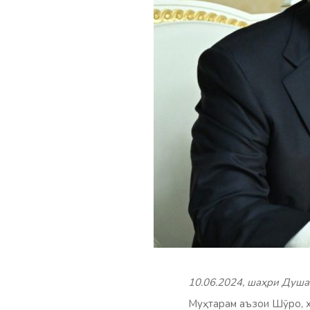
10.06.2024, шаҳри Душа
Муҳтарам аъзои Шӯро, х