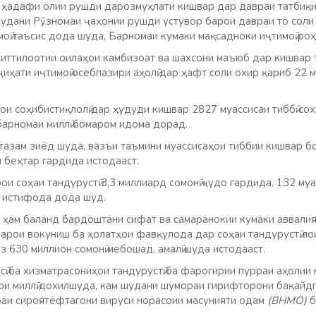
 ҳадафи олии рушди дарозмуҳлати кишвар дар давраи татбиқ
амудани Рӯзномаи ҷаҳонии рушди устувор барои давраи то соли
ӣ таъсис дода шуда, Барномаи кумаки мақсадноки иҷтимоӣ роҳ
 иттилоотии оилаҳои камбизоат ва шахсони маъюб дар кишвар 
ҷиҳати иҷтимоӣ осебпазири аҳолӣ дар ҳафт соли охир қариб 22 
ои соҳибистиқлолӣ дар ҳудуди кишвар 2827 муассисаи тиббӣ сох
барномаи миллӣ бомаром идома дорад.
тазам зиёд шуда, вазъи таъмини муассисаҳои тиббии кишвар б
л беҳтар гардида истодааст.
ои соҳаи тандурустӣ 3,3 миллиард сомонӣ ҷудо гардида, 132 му
а истифода дода шуд.
 ҳам баланд бардоштани сифат ва самаранокии кумаки аввалияи
барои вокуниш ба ҳолатҳои фавқулода дар соҳаи тандурустӣ ло
з 630 миллион сомонӣ мебошад, амалӣ шуда истодааст.
ӣ ба хизматрасониҳои тандурустӣ ба фарогирии пурраи аҳолии
ои миллӣ дохилшуда, кам шудани шумораи гирифторони бақай
раи сироятёфтагони вируси норасоии масунияти одам
(ВНМО)
б