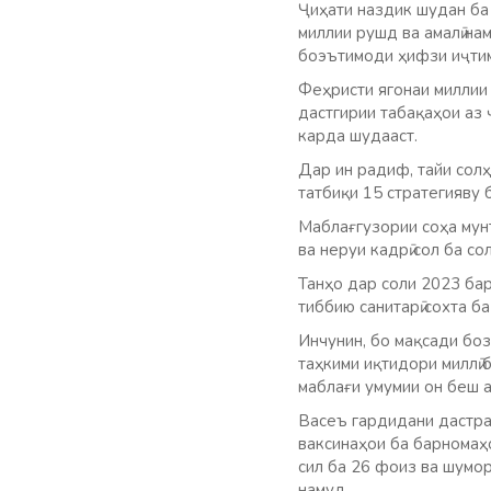
Ҷиҳати наздик шудан ба
миллии рушд ва амалӣ н
боэътимоди ҳифзи иҷтимо
Феҳристи ягонаи миллии
дастгирии табақаҳои аз 
карда шудааст.
Дар ин радиф, тайи солҳ
татбиқи 15 стратегияву 
Маблағгузории соҳа мун
ва неруи кадрӣ сол ба со
Танҳо дар соли 2023 бар
тиббию санитарӣ сохта б
Инчунин, бо мақсади боз
таҳкими иқтидори миллӣ 
маблағи умумии он беш а
Васеъ гардидани дастрас
ваксинаҳои ба барномаҳ
сил ба 26 фоиз ва шумо
намуд.