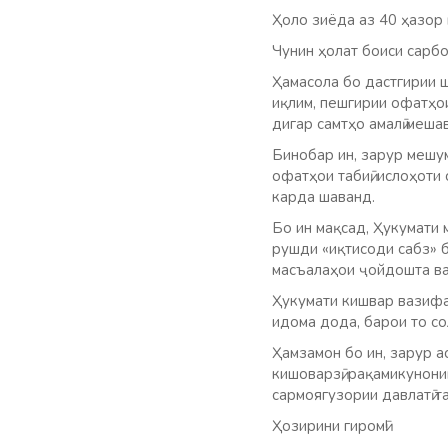
Ҳоло зиёда аз 40 ҳазор 
Чунин ҳолат боиси сарбо
Ҳамасола бо дастгирии 
иқлим, пешгирии офатҳои
дигар самтҳо амалӣ меша
Бинобар ин, зарур мешум
офатҳои табиӣ, ислоҳоти
карда шаванд.
Бо ин мақсад, Ҳукумати 
рушди «иқтисоди сабз» 
масъалаҳои ҷойдошта ва
Ҳукумати кишвар вазифа
идома дода, барои то с
Ҳамзамон бо ин, зарур а
кишоварзӣ, рақамикунон
сармоягузории давлатӣ т
Ҳозирини гиромӣ!