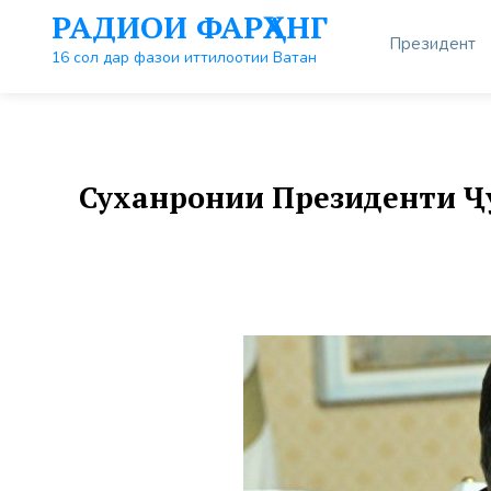
Перейти
РАДИОИ ФАРҲАНГ
к
Президент
контенту
16 сол дар фазои иттилоотии Ватан
Суханронии Президенти Ҷ