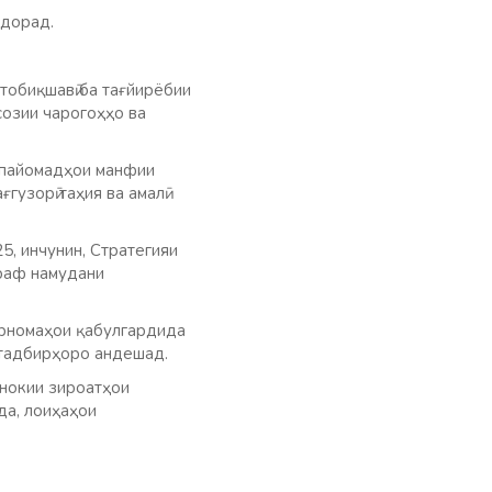
 дорад.
тобиқшавӣ ба тағйирёбии
созии чарогоҳҳо ва
з пайомадҳои манфии
гузорӣ таҳия ва амалӣ
5, инчунин, Стратегияи
араф намудани
арномаҳои қабулгардида
 тадбирҳоро андешад.
лнокии зироатҳои
да, лоиҳаҳои