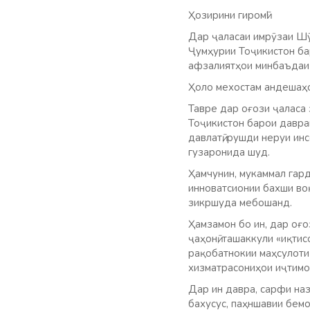
Ҳозирини гиромӣ!
Дар ҷаласаи имрӯзаи Шӯ
Ҷумҳурии Тоҷикистон ба
афзалиятҳои минбаъдаи 
Ҳоло мехостам андешаҳо
Тавре дар оғози ҷаласа
Тоҷикистон барои давра
давлатӣ, рушди неруи инс
гузаронида шуд.
Ҳамчунин, мукаммал гар
инноватсионии бахши во
зикршуда мебошанд.
Ҳамзамон бо ин, дар оғ
ҷаҳонӣ, ташаккули «иқти
рақобатнокии маҳсулоти 
хизматрасониҳои иҷтимо
Дар ин давра, сарфи на
бахусус, паҳншавии бемо