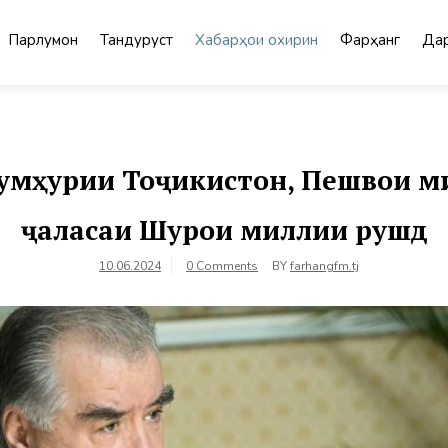
Парлумон
Тандурустӣ
Хабарҳои охирин
Фарҳанг
Дар
умҳурии Тоҷикистон, Пешвои м
ҷаласаи Шурои миллии рушд
10.06.2024
0 Comments
BY
farhangfm.tj