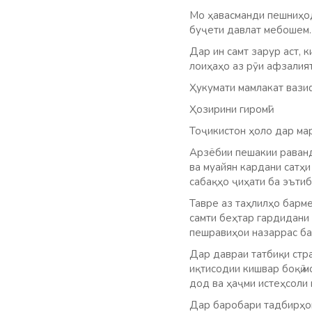
Мо ҳавасманди пешниҳод
буҷети давлат мебошем.
Дар ин самт зарур аст,
лоиҳаҳо аз рӯи афзалият
Ҳукумати мамлакат вази
Ҳозирини гиромӣ!
Тоҷикистон ҳоло дар ма
Арзёбии пешакии раванд
ва муайян кардани сатҳ
сабақҳо ҷиҳати ба эъти
Тавре аз таҳлилҳо барме
самти беҳтар гардидани 
пешравиҳои назаррас ба
Дар давраи татбиқи стр
иқтисодии кишвар боқӣ м
дод ва ҳаҷми истеҳсоли 
Дар баробари тадбирҳои