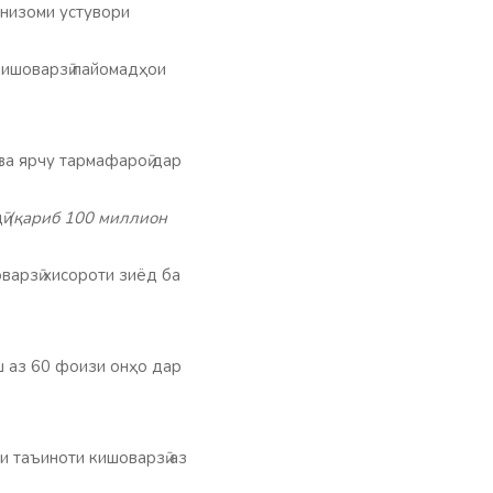
 низоми устувори
 кишоварзӣ пайомадҳои
 ва ярчу тармафароӣ дар
ӣ
(қариб 100 миллион
варзӣ хисороти зиёд ба
ш аз 60 фоизи онҳо дар
и таъиноти кишоварзӣ аз