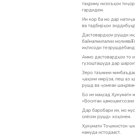
таҳриму низоъҳои тиҷора
гардидем.
Ин кор ба мо дар натиҷа
ва тадбирҳои зиддибуҳр
Дастовардҳои рушди иқт
байналмилалии молиявӣ 
иқтисоди тезрушдёбанда
Аммо дастовардҳои то и
гузошташуда дар шароит
Зеро таъмини минбаъдаи
ҷаҳони имрӯза, пеш аз ҳ
рушд ва ҷомеаи шаҳрван
Бо ин мақсад Ҳукумати 
«Воситаи ҳамоҳангсозии 
Дар баробари ин, мо му
сиёсии рушд» хоҳонем.
Ҳукумати Тоҷикистон ҷи
намуда истодааст.