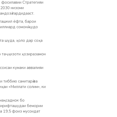
и фосилавии Стратегияи
 2030 низоми
андозӣ гардидааст.
ташкил ёфта, барои
миллиард сомонӣ ҷудо
та шуда, ҳоло дар соҳа
о таҷҳизоти ҳозиразамон
ассисаи кумаки аввалияи
 тиббию санитарӣ ва
иҳаи «Миллати солим», ки
 мақсаднок бо
дгирифташудаи бемории
а 19,5 фоиз мусоидат