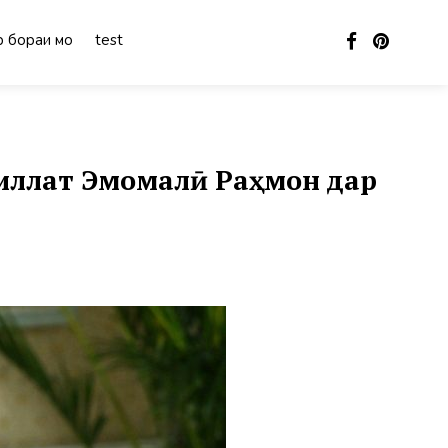
 бораи мо
test
иллат Эмомалӣ Раҳмон дар