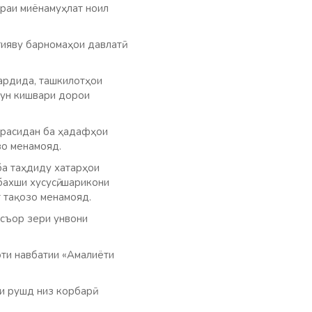
враи миёнамуҳлат ноил
гияву барномаҳои давлатӣ
ардида, ташкилотҳои
чун кишвари дорои
 расидан ба ҳадафҳои
зо менамояд.
ба таҳдиду хатарҳои
бахши хусусӣ, шарикони
 тақозо менамояд.
Асъор зери унвони
оти навбатии «Амалиёти
и рушд низ корбарӣ