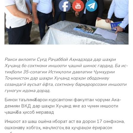
Раиси вилояти Суғд Раҷаббой Аҳмадзода дар шаҳри
Хуҷанд бо сохтмони иншооти ҷашнӣ шинос гардид. Ба ис­
тиқболи 35-солагии Истиқлоли давлатии Ҷу­мҳурии
Тоҷикистон дар шаҳри Хуҷанд корҳои ободониву
созандагӣ вусъат ёфта, сохтмону барқарорсозии иншооти
гуногун идома дорад.
Бинои таъл­имӣ барои курсантони факултаи чоруми Ака­
демияи ВКД дар шаҳри Хуҷанд яке аз чунин иншооти
ҷашнӣ ба ҳисоб меравад
Ин­шоот аз шаш ошёна иб­орат аст ва дорои 17 синфхона,
ошхонаву хобгоҳ, маҷлисгоҳ ва ҳуҷраҳои ёрирасон