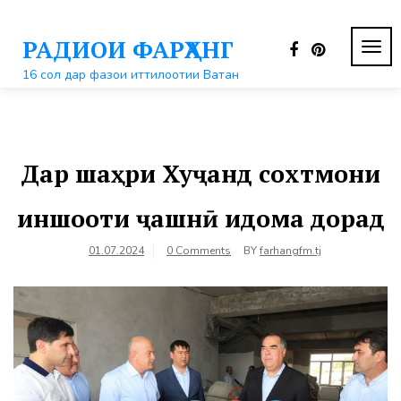
Перейти
к
РАДИОИ ФАРҲАНГ
контенту
ПЕР
НАВ
16 сол дар фазои иттилоотии Ватан
Дар шаҳри Хуҷанд сохтмони
иншооти ҷашнӣ идома дорад
01.07.2024
0 Comments
BY
farhangfm.tj