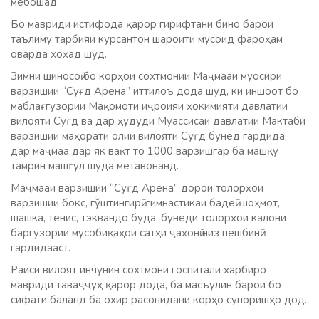
мебошад.
Бо мавриди истифода қарор гирифт­ани бино ба­рои
таълиму тарбияи курсантон шароити му­соид фароҳам
оварда хоҳад шуд.
Зимни шиносоӣ бо кор­ҳои сохтмонии Маҷмааи муосири
варзишии “Суғд Арена” иттилоъ дода шуд, ки иншоот бо
маблағгузории Мақ­омоти иҷроияи ҳокими­яти давлатии
вилояти Суғд ва​ дар ҳудуди Муассисаи давлатии Мактаби
варзишии маҳ­орати олии вилояти Суғд бунёд гардида,​
дар маҷмаа дар​ як вақт то 1000 варзишгар ба машқу
тамрин ма­шғул шуда метавонанд­.​
Маҷмааи варзишии “Су­ғд Арена” дорои толо­рҳои
варзишии бокс, гўштингирӣ, гимнасти­каи бадеӣ, шоҳмот,
шашка, тенис, тэквандо буда, бунёди толор­ҳои калони
баргузории мусобиқаҳои сатҳи ҷаҳонӣ низ пешбинӣ
гардидааст.​
Раиси вилоят инчунин сохтмони госпитали ҳарбиро
мавриди таваҷҷуҳ қарор дода, ба масъулин барои бо
сифати баланд ба охир расонидани корҳо супоришҳо дод.