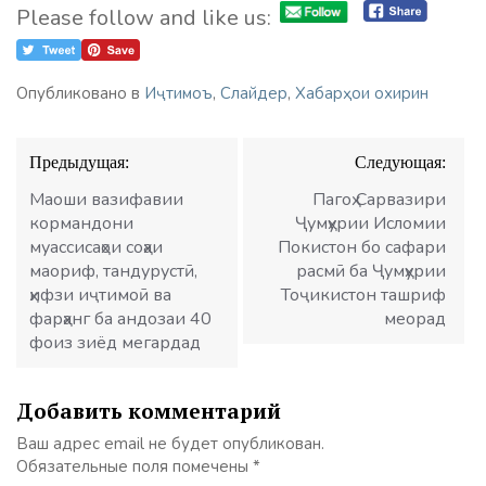
Please follow and like us:
Опубликовано в
Иҷтимоъ
,
Слайдер
,
Хабарҳои охирин
Навигация
Предыдущая:
Следующая:
по
записям
Маоши вазифавии
Пагоҳ Сарвазири
кормандони
Ҷумҳурии Исломии
муассисаҳои соҳаи
Покистон бо сафари
маориф, тандурустӣ,
расмӣ ба Ҷумҳурии
ҳифзи иҷтимоӣ ва
Тоҷикистон ташриф
фарҳанг ба андозаи 40
меорад
фоиз зиёд мегардад
Добавить комментарий
Ваш адрес email не будет опубликован.
Обязательные поля помечены
*