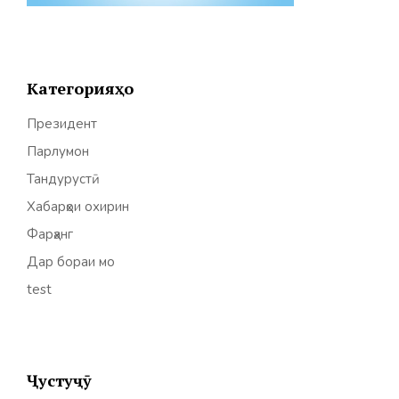
Категорияҳо
Президент
Парлумон
Тандурустӣ
Хабарҳои охирин
Фарҳанг
Дар бораи мо
test
Ҷустуҷӯ