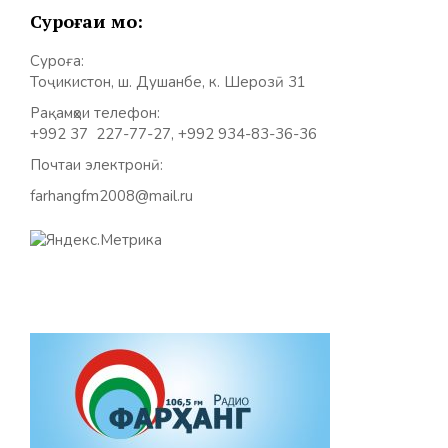
Суроғаи мо:
Суроға:
Тоҷикистон, ш. Душанбе, к. Шерозӣ 31
Рақамҳои телефон:
+992 37 227-77-27, +992 934-83-36-36
Почтаи электронӣ:
farhangfm2008@mail.ru