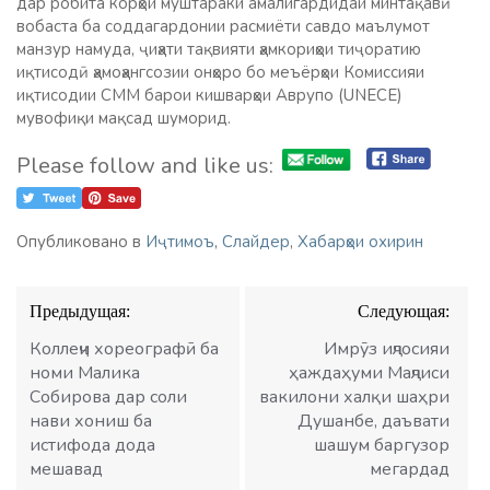
дар робита корҳои муштараки амалигардидаи минтақавӣ
вобаста ба соддагардонии расмиёти савдо маълумот
манзур намуда, ҷиҳати тақвияти ҳамкориҳои тиҷоратию
иқтисодӣ ҳамоҳангсозии онҳоро бо меъёрҳои Комиссияи
иқтисодии СММ барои кишварҳои Аврупо (UNECE)
мувофиқи мақсад шуморид.
Please follow and like us:
Опубликовано в
Иҷтимоъ
,
Слайдер
,
Хабарҳои охирин
Навигация
Предыдущая:
Следующая:
по
записям
Коллеҷи хореографӣ ба
Имрӯз иҷлосияи
номи Малика
ҳаждаҳуми Маҷлиси
Собирова дар соли
вакилони халқи шаҳри
нави хониш ба
Душанбе, даъвати
истифода дода
шашум баргузор
мешавад
мегардад