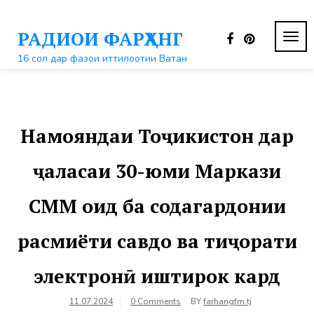
Перейти
к
РАДИОИ ФАРҲАНГ
контенту
ПЕР
НАВ
16 сол дар фазои иттилоотии Ватан
Намояндаи Тоҷикистон дар
ҷаласаи 30-юми Маркази
СММ оид ба содагардонии
расмиёти савдо ва тиҷорати
электронӣ иштирок кард
11.07.2024
0 Comments
BY
farhangfm.tj