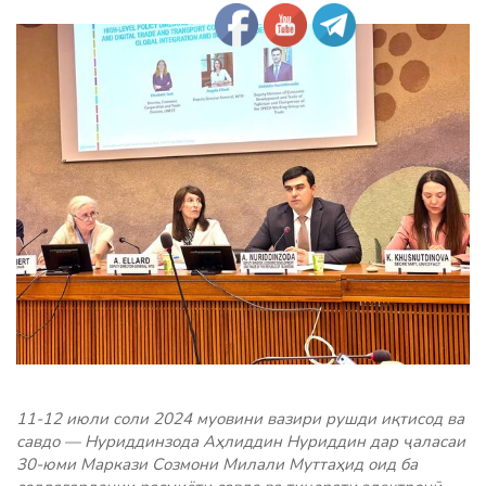
11-12 июли соли 2024 муовини вазири рушди иқтисод ва
савдо — Нуриддинзода Аҳлиддин Нуриддин дар ҷаласаи
30-юми Маркази Созмони Милали Муттаҳид оид ба