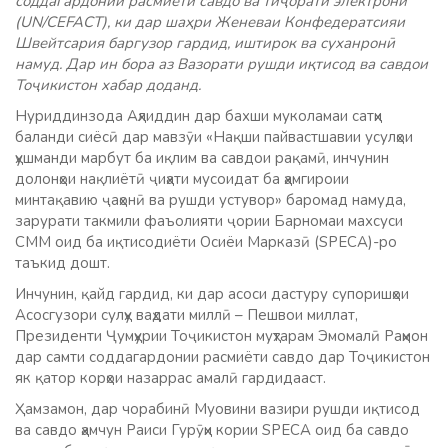
соддагардонии расмиёти савдо ва тиҷорати электронӣ
(UN/CEFACT), ки дар шаҳри Женеваи Конфедератсияи
Швейтсария баргузор гардид, иштирок ва суханронӣ
намуд. Дар ин бора аз Вазорати рушди иқтисод ва савдои
Тоҷикистон хабар доданд.
Нуриддинзода
Аҳлиддин дар бахши муколамаи сатҳи
баланди сиёсӣ дар мавзӯи «Нақши пайвастшавии усулҳои
ҳушманди марбут ба иқлим ва савдои рақамӣ, инчунин
долонҳои нақлиётӣ ҷиҳати мусоидат ба ҳамгироии
минтақавию ҷаҳонӣ ва рушди устувор» баромад намуда,
зарурати такмили фаъолияти ҷории Барномаи махсуси
СММ оид ба иқтисодиёти Осиёи Марказӣ (SPECA)-ро
таъкид дошт.
Инчунин, қайд гардид, ки дар асоси дастуру супоришҳои
Асосгузори сулҳу ваҳдати миллӣ – Пешвои миллат,
Президенти Ҷумҳурии Тоҷикистон муҳтарам Эмомалӣ Раҳмон
дар самти соддагардонии расмиёти савдо дар Тоҷикистон
як қатор корҳои назаррас амалӣ гардидааст.
Ҳамзамон, дар чорабинӣ Муовини вазири рушди иқтисод
ва савдо ҳамчун Раиси Гурӯҳи кории SPECA оид ба савдо