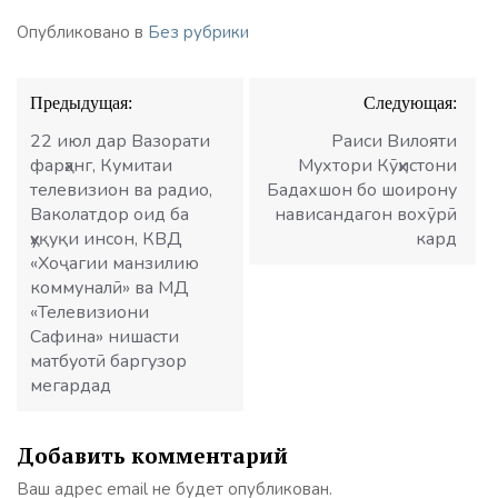
Опубликовано в
Без рубрики
Навигация
Предыдущая:
Следующая:
по
записям
22 июл дар Вазорати
Раиси Вилояти
фарҳанг, Кумитаи
Мухтори Кӯҳистони
телевизион ва радио,
Бадахшон бо шоирону
Ваколатдор оид ба
нависандагон вохӯрӣ
ҳуқуқи инсон, КВД
кард
«Хоҷагии манзилию
коммуналӣ» ва МД
«Телевизиони
Сафина» нишасти
матбуотӣ баргузор
мегардад
Добавить комментарий
Ваш адрес email не будет опубликован.