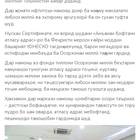
миллии Тоҷикистон хабар доданд.
Дар қисмати ифтитоҳи намоиш доир ба мақому манзалати
либоси миллӣ ва эҳтирому арҷгузорӣ ба он сухан гуфта
шуд.
Нусхаи Сертификате, ки ворид шудани «Анъанаи бофтани
атласу адрас»-ро ба Феҳристи мероси ғайри моддии
башарият ЮНЕСКО тасдиқ мекунад, барои нигаҳдорӣ ва
истифодаи минбаъда ба Осорхонаи миллӣ тақдим гардид.
Дар намоиш аз фонди тиллоии Осорхонаи миллӣ беҳтарин
намунаҳои гуногуни атласу адраси тоҷикӣ, куртаву
ҷомаҳои миллии занона бо тарҳу дӯхти зебо ва аксу
мусаввараҳое, ки таҷассумгари либоси миллии зан-модари
тоҷик мебошанд, ба маърази тамошо гузошта шуданд.
Ҳамзамон дар маркази намоиш ҷолибтарин осори таърихӣ
– дастгоҳи бофандагие, ки ҳунармандон тавассути он тору
пудро бо ҳам оварда, атласу адрас мебофтанд,
пешниҳоди тамошобин гардонида шуд.