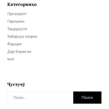
Категорияҳо
Президент
Парлумон
Тандурустӣ
Хабарҳои охирин
Фарҳанг
Дар бораи мо
test
Ҷустуҷӯ
Найти: