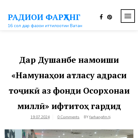
Перейти
к
РАДИОИ ФАРҲАНГ
контенту
ПЕР
НАВ
16 сол дар фазои иттилоотии Ватан
Дар Душанбе намоиши
«Намунаҳои атласу адраси
тоҷикӣ аз фонди Осорхонаи
миллӣ» ифтитоҳ гардид
19.07.2024
0 Comments
BY
farhangfm.tj