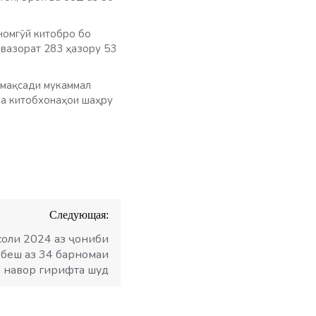
номгӯй китобро бо
 вазорат 283 ҳазору 53
 мақсади мукаммал
ба китобхонаҳои шаҳру
Следующая:
соли 2024 аз ҷониби
 беш аз 34 барномаи
а навор гирифта шуд