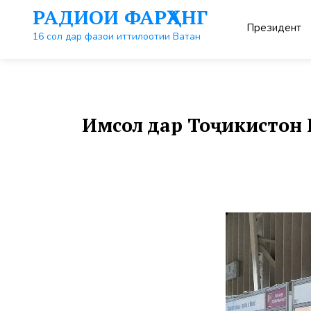
Перейти
РАДИОИ ФАРҲАНГ
к
Президент
контенту
16 сол дар фазои иттилоотии Ватан
Имсол дар Тоҷикистон