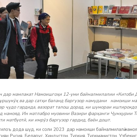
он дар мамлакат Намоишгоҳи 12-уми байналмилалии «Китоби 
уршукӯҳ ва дар сатҳи баланд баргузор намудани намоиши ма
ар ҷудо гардида, вазорат талош дорад, ки шумораи иштирокдор
д намояд. Ин матлабро муовини Вазири фарҳанги Ҷумҳурии Т
и матбуотӣ, ки имрӯз баргузор гардид, баён дошт.
тилоъ дода шуд, ки соли 2023 дар намоиши байналмилалӣ намо
ияи Русия, Беларус, Ҳиндустон, Туркия, Туркманистон, Узбекис