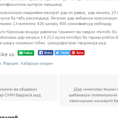
хилӣ фаъолона иштирок намуданд.
 муассисаҳои нашриявии вазорат дар ин давра, дар маҷмӯъ 23 
нусха ба табъ расониданд. Инчунин дар анборҳои муассисаҳои
умумии 13 миллиону 426 ҳазору 400 сомонӣ мавҷуд мебошад.
сути Корхонаи воҳиди давлатии таъминот ва савдои «Китоб» бо
бхонаҳо дар маҷмуъ 14 212 нусха китобро ба тариқи ройгон 
ва шаҳру ноҳияҳои тобеи ҷумҳурӣ дастрас гардонида шуд.
ike us:
р
,
Фарҳанг
,
Хабарҳои охирин
 иқлим ва обшавии
Дар нимсолаи якуми 
ар СММ баррасӣ шуд
шабакаҳои телевизионӣ
калонҳаҷми консертӣ б
нтарий