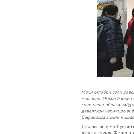
Моҳи октябри соли рав
мешавад. Имсол барои п
соли пеш маблағи зиёдт
давалтҳои хориҷиро зиё
Сафарзода зимни нишаст
Дар нишасти матбуотӣ ит
дунё, аз ҷумла Федератс