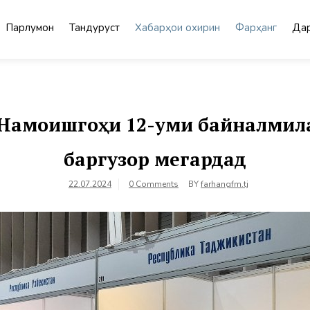
Парлумон
Тандурустӣ
Хабарҳои охирин
Фарҳанг
Дар
 Намоишгоҳи 12-уми байналмил
баргузор мегардад
22.07.2024
0 Comments
BY
farhangfm.tj