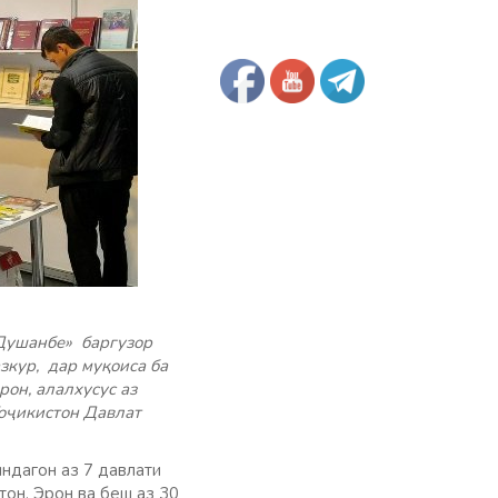
Душанбе» баргузор
зкур, дар муқоиса ба
он, алалхусус аз
оҷикистон Давлат
яндагон аз 7 давлати
тон, Эрон ва беш аз 30