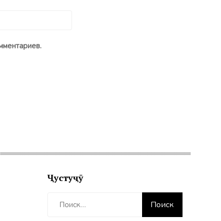
мментариев.
Ҷустуҷӯ
Найти: