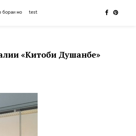
 бораи мо
test
алии «Китоби Душанбе»