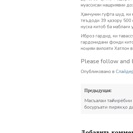
муассисаи нашриявии до
Ҳамчунин гуфта шуд, ки
теъдоди 39 ҳазору 500 
нусха китоб ба маблағи 
Иброз гардид, ки тавас
гардонидани фонди кито
ноҳияи вилояти Хатлон 
Please follow and l
Опубликовано в
Слайде
Навигация
Предыдущая:
по
записям
Масъалаи тағйирёбии
босуръати пиряхҳо д
Добавить комме