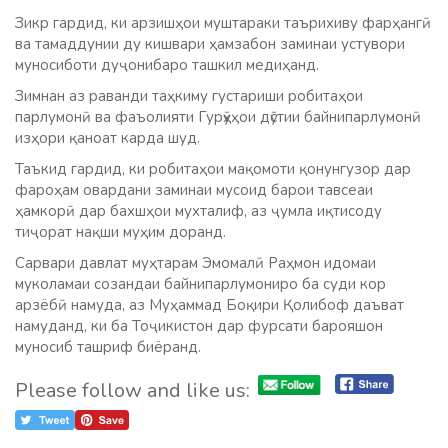
Зикр гардид, ки арзишҳои муштараки таърихиву фарҳангӣ
ва тамаддунии ду кишвари ҳамзабон заминаи устувори
муносиботи дуҷонибаро ташкил медиҳанд.
Зимнан аз раванди таҳкиму густариши робитаҳои
парлумонӣ ва фаъолияти Гурӯҳҳои дӯстии байнипарлумонӣ
изҳори қаноат карда шуд.
Таъкид гардид, ки робитаҳои мақомоти қонунгузор дар
фароҳам овардани заминаи мусоид барои тавсеаи
ҳамкорӣ дар бахшҳои мухталиф, аз ҷумла иқтисоду
тиҷорат нақши муҳим доранд.
Сарвари давлат муҳтарам Эмомалӣ Раҳмон идомаи
муколамаи созандаи байнипарлумониро ба суди кор
арзёбӣ намуда, аз Муҳаммад Боқири Қолибоф даъват
намуданд, ки ба Тоҷикистон дар фурсати барояшон
муносиб ташриф биёранд.
Please follow and like us: