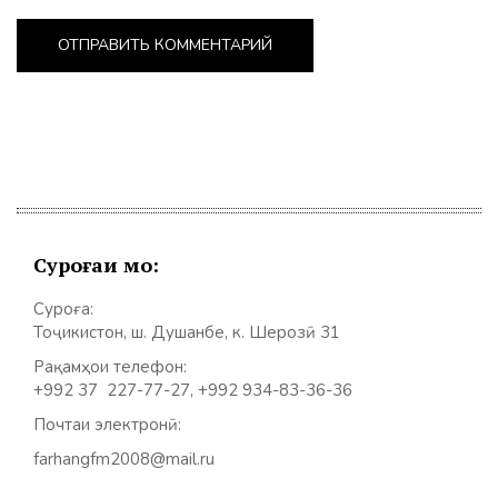
Суроғаи мо:
Суроға:
Тоҷикистон, ш. Душанбе, к. Шерозӣ 31
Рақамҳои телефон:
+992 37 227-77-27, +992 934-83-36-36
Почтаи электронӣ:
farhangfm2008@mail.ru