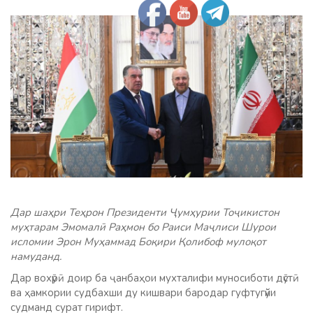
Дар шаҳри Теҳрон Президенти Ҷумҳурии Тоҷикистон
муҳтарам Эмомалӣ Раҳмон бо Раиси Маҷлиси Шурои
исломии Эрон Муҳаммад Боқири Қолибоф мулоқот
намуданд.
Дар вохӯрӣ доир ба ҷанбаҳои мухталифи муносиботи дӯстӣ
ва ҳамкории судбахши ду кишвари бародар гуфтугӯйи
судманд сурат гирифт.