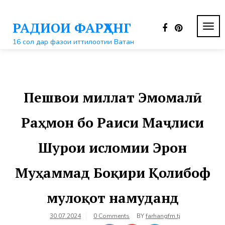
Перейти
к
РАДИОИ ФАРҲАНГ
контенту
ПЕР
НАВ
16 сол дар фазои иттилоотии Ватан
Пешвои миллат Эмомалӣ
Раҳмон бо Раиси Маҷлиси
Шурои исломии Эрон
Муҳаммад Боқири Қолибоф
мулоқот намуданд
30.07.2024
0 Comments
BY
farhangfm.tj