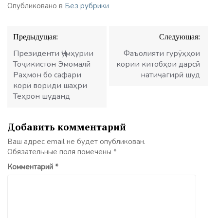
Опубликовано в
Без рубрики
Навигация
Предыдущая:
Следующая:
по
записям
Президенти Ҷумҳурии
Фаъолияти гурӯҳҳои
Тоҷикистон Эмомалӣ
кории китобҳои дарсӣ
Раҳмон бо сафари
натиҷагирӣ шуд
корӣ вориди шаҳри
Теҳрон шуданд
Добавить комментарий
Ваш адрес email не будет опубликован.
Обязательные поля помечены
*
Комментарий
*