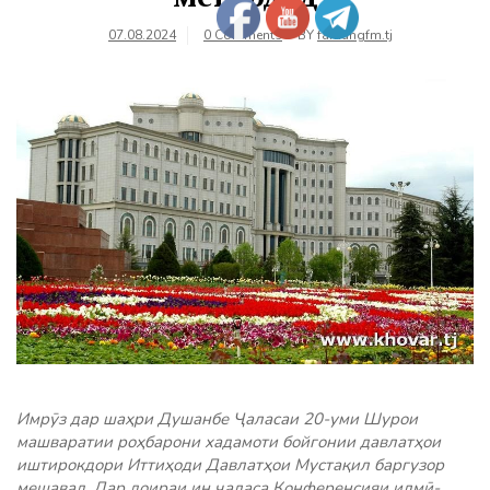
07.08.2024
0 Comments
BY
farhangfm.tj
Имрӯз дар шаҳри Душанбе Ҷаласаи 20-уми Шурои
машваратии роҳбарони хадамоти бойгонии давлатҳои
иштирокдори Иттиҳоди Давлатҳои Мустақил баргузор
мешавад. Дар доираи ин ҷаласа Конференсияи илмӣ-