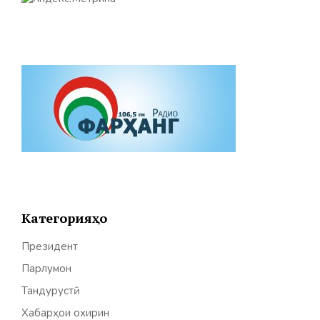
Категорияҳо
Президент
Парлумон
Тандурустӣ
Хабарҳои охирин