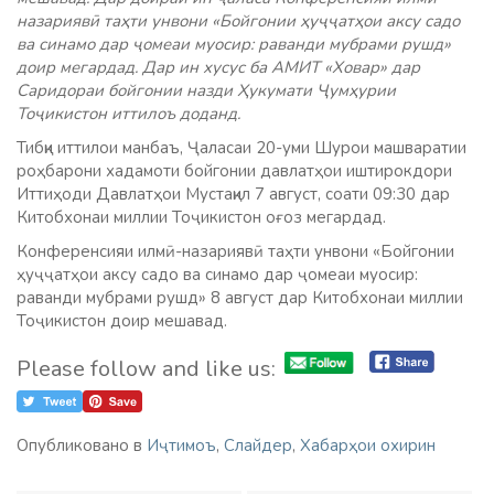
назариявӣ таҳти унвони «Бойгонии ҳуҷҷатҳои аксу садо
ва синамо дар ҷомеаи муосир: раванди мубрами рушд»
доир мегардад. Дар ин хусус ба АМИТ «Ховар» дар
Саридораи бойгонии назди Ҳукумати Ҷумҳурии
Тоҷикистон иттилоъ доданд.
Тибқи иттилои манбаъ, Ҷаласаи 20-уми Шурои машваратии
роҳбарони хадамоти бойгонии давлатҳои иштирокдори
Иттиҳоди Давлатҳои Мустақил 7 август, соати 09:30 дар
Китобхонаи миллии Тоҷикистон оғоз мегардад.
Конференсияи илмӣ-назариявӣ таҳти унвони «Бойгонии
ҳуҷҷатҳои аксу садо ва синамо дар ҷомеаи муосир:
раванди мубрами рушд» 8 август дар Китобхонаи миллии
Тоҷикистон доир мешавад.
Please follow and like us:
Опубликовано в
Иҷтимоъ
,
Слайдер
,
Хабарҳои охирин