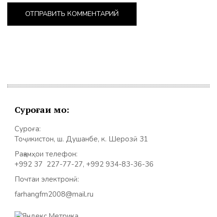
Суроғаи мо:
Суроға:
Тоҷикистон, ш. Душанбе, к. Шерозӣ 31
Рақамҳои телефон:
+992 37 227-77-27, +992 934-83-36-36
Почтаи электронӣ:
farhangfm2008@mail.ru