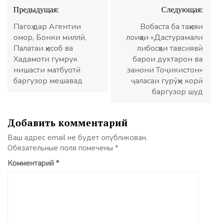
Навигация
Предыдущая:
Следующая:
по
записям
Пагоҳ дар Агентии
Вобаста ба таҳияи
омор, Бонки миллӣ,
лоиҳаи «Дастурамали
Палатаи ҳисоб ва
либосҳои тавсиявӣ
Хадамоти гумрук
барои духтарон ва
нишасти матбуотӣ
занони Тоҷикистон»
баргузор мешавад
ҷаласаи гурӯҳи корӣ
баргузор шуд
Добавить комментарий
Ваш адрес email не будет опубликован.
Обязательные поля помечены
*
Комментарий
*