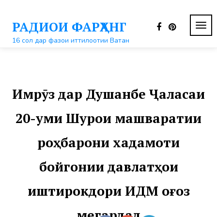
Перейти
к
РАДИОИ ФАРҲАНГ
контенту
ПЕР
НАВ
16 сол дар фазои иттилоотии Ватан
Имрӯз дар Душанбе Ҷаласаи
20-уми Шурои машваратии
роҳбарони хадамоти
бойгонии давлатҳои
иштирокдори ИДМ оғоз
мегардад