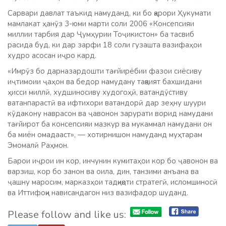
Сарвари давлат таъкид намуданд, ки бо қарори Ҳукумати
мамлакат ҳанӯз 3-юми марти соли 2006 «Консепсияи
миллии тарбия дар Ҷумҳурии Тоҷикистон» ба тасвиб
расида буд, ки дар зарфи 18 соли гузашта вазифаҳои
худро асосан иҷро кард.
«Имрӯз бо дарназардошти тағйирёбии фазои сиёсиву
иҷтимоии ҷаҳон ва бедор намудану тақвият бахшидани
ҳисси миллӣ, худшиносиву худогоҳӣ, ватандӯстиву
ватанпарастӣ ва ифтихори ватандорӣ дар зеҳну шуури
кӯдакону наврасон ва ҷавонон зарурати ворид намудани
тағйирот ба консепсияи мазкур ва мукаммал намудани он
ба миён омадааст», — хотирнишон намуданд муҳтарам
Эмомалӣ Раҳмон.
Барои иҷрои ин кор, инчунин кумитаҳои кор бо ҷавонон ва
варзиш, кор бо занон ва оила, дин, танзими анъана ва
ҷашну маросим, марказҳои тадқиқоти стратегӣ, исломшиносӣ
ва Иттифоқи нависандагон низ вазифадор шуданд.
Please follow and like us: