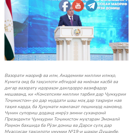
Вазорати маориф ва илм, Академияи миллии илмҳо,
Кумита оид ба таҳсилоти ибтидоӣ ва миёнаи касбӣ ва
дигар вазорату идораҳои дахлдорро вазифадор
мешаванд, ки «Консепсияи миллии тарбия дар Ҷумҳурии
Тоҷикистон»-ро дар муддати шаш моҳ дар таҳрири нав
таҳия карда, ба Ҳукумати мамлакат пешниҳод намоянд.
Чунин супориш доданд имрӯз зимни суханронӣ
Президенти Ҷумҳурии Тоҷикистон муҳтарам Эмомалӣ
Раҳмон бахшида ба Рӯзи дониш ва Дарси сулҳ дар
Муассисаи таҳсилоти умумии №19-и шаҳри Душанбе.