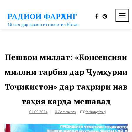
Перейти
к
РАДИОИ ФАРҲАНГ
контенту
ПЕР
НАВ
16 сол дар фазои иттилоотии Ватан
Пешвои миллат: «Консепсияи
миллии тарбия дар Ҷумҳурии
Тоҷикистон» дар таҳрири нав
таҳия карда мешавад
01.09.2024
0 Comments
BY
farhangfm.tj