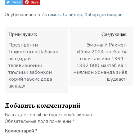
Опубликовано в
Иҷтимоъ
,
Слайдер
,
Хабарҳои охирин
Навигация
Предыдущая:
Следующая:
по
записям
Президенти
Эмомалӣ Раҳмон:
Тоҷикистон: «Шабакаи
«Соли 2024 нисбат ба
алоҳидаи
соли таҳсили 1991 –
телевизионии
1992 800 мактаб ва 1
таълими забонҳои
миллион хонанда зиёд
хориҷӣ таъсис дода
шудааст»
шавад»
Добавить комментарий
Ваш адрес email не будет опубликован.
Обязательные поля помечены
*
Комментарий
*