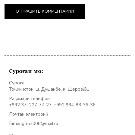
Суроғаи мо:
Суроға:
Тоҷикистон, ш. Душанбе, к. Шерозӣ 31
Рақамҳои телефон:
+992 37 227-77-27, +992 934-83-36-36
Почтаи электронӣ:
farhangfm2008@mail.ru