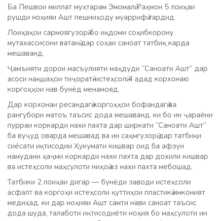
Ба Пешвои миллат муҳтарам Эмомалӣ Раҳмон 5 лоиҳаи
рушди ноҳияи Ашт пешниҳоду муаррифӣ гардид.
Лоиҳаҳои сармоягузорӣ бо иқдоми соҳибкорону
мутахассисони ватанӣ дар соҳаи саноат татбиқ карда
мешаванд.
Ҷамъияти дорои масъулияти маҳдуди “Саноати Ашт” дар
асоси нақшаҳои тиҷоратӣ-истеҳсолӣ 4 адад корхонаю
коргоҳҳои нав бунёд менамояд.
Дар корхонаи ресандагӣ коргоҳҳои бофандагӣ ва
рангубори матоъ таъсис дода мешаванд, ки бо ин ҷараёни
пурраи коркарди нахи пахта дар ширкати “Саноати Ашт”
ба вуҷуд оварда мешавад ва ин саҳмгузорӣ дар татбиқи
сиёсати иқтисодии Ҳукумати кишвар оид ба афзун
намудани ҳаҷми коркарди нахи пахта дар дохили кишвар
ва истеҳсоли маҳсулоти ниҳоӣ аз нахи пахта мебошад.
Татбики 2 лоиҳаи дигар — бунёди заводи истеҳсоли
асфалт ва коргоҳи истеҳсоли қуттиҳои пластикӣ имконият
медиҳад, ки дар ноҳияи Ашт самти нави саноат таъсис
дода шуда, талаботи иқтисодиёти ноҳия бо маҳсулоти ин