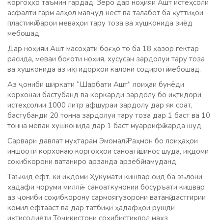
коргоҳҳо таъмин гардад. Зеро дар ноҳияи Ашт истеҳсоли
асфалти гарм алҳол мавҷуд нест ва талабот ба қуттиҳои
пластикӣ барои меваҳои тару тоза ва хушконида зиёд
мебошад.
Дар ноҳияи Ашт масоҳати боғҳо то ба 18 ҳазор гектар
расида, меваи боғоти ноҳия, хусусан зардолуи тару тоза
ва хушконида аз иқтидорҳои калони содиротӣ мебошад.
Аз ҷониби ширкати “Шарбати Ашт” лоиҳаи бунёди
корхонаи бастубанд ва коркарди зардолу бо иқтидори
истеҳсолии 1000 литр афшураи зардолу дар як соат,
бастубанди 20 тонна зардолуи тару тоза дар 1 баст ва 10
тонна меваи хушконида дар 1 баст муаррифӣ карда шуд.
Сарвари давлат муҳтарам Эмомалӣ Раҳмон бо лоиҳаҳои
иншооти корхонаю коргоҳҳои саноатӣ шинос шуда, иқдоми
соҳибкорони ватаниро арзанда арзёбӣ намуданд.
Таъкид ёфт, ки иқдоми Ҳукумати кишвар оид ба эълони
ҳадафи чоруми миллӣ – саноаткунонии босуръати кишвар
аз ҷониби соҳибкорону сармоягузорони ватанӣ дастгирии
комил ёфтааст ва дар татбиқи ҳадафҳои рушди
иқтисодиёти Тоҷикистони соҳибистиқлол маҳз