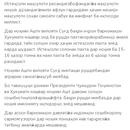
Истеҳсоли маҳсулоти ресандагӣ, бофандагӣ ва маҳсулоти
ниҳоӣ – дӯзандагӣ омили афзун гардидани ҳаҷми маҷмӯи
маҳсулоти соҳаи саноати сабук ва манфиат ба иқтисоди
миллист.
Дар ноҳияи Ашти вилояти Суғд баҳри иҷрои барномаҳои
Ҳукумати кишвар оид ба рушди пахтакорӣ чорабиниҳо амалӣ
гардида, тайи солҳои охир ҳаҷми истеҳсоли пахта зиёд
карда шудааст. Истеҳсоли солонаи пахта дар ноҳия ба 15-
16 ҳазор тонна ва нахи пахта ба зиёда аз 6 ҳазор тонна
расидааст.
Ноҳияи Ашти вилояти Суғд минтақаи рушдёбандаи
аграрию саноатӣ маҳсуб меёбад.
Бо таваҷҷуҳи доимии Президенти Ҷумҳурии Тоҷикистон
ва Ҳукумати кишвар ноҳияи Ашт давоми солҳои
соҳибистиқлолӣ тараққӣ ёфта, баҳри рушди минбаъда дар
ноҳия имконияту иқтидорҳо зиёд мешаванд.
Дар асоси барномаҳои давлатӣ ва иқдомҳои соҳибкорону
сармоягузорон дар ноҳия лоиҳаҳои нав тарҳрезӣ ва
татбиқу амалӣ карда мешаванд.