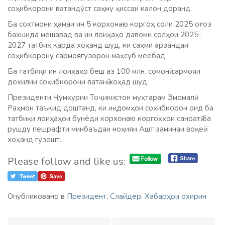
соҳибкорони ватандӯст саҳму ҳиссаи калон доранд.
Ба сохтмони ҳамаи ин 5 корхонаю коргоҳ соли 2025 оғоз
бахшида мешавад ва ин лоиҳаҳо давоми солҳои 2025-
2027 татбиқ карда хоҳанд шуд, ки саҳми арзандаи
соҳибкорону сармоягузорон маҳсуб меёбад.
Ба татбиқи ин лоиҳаҳо беш аз 100 млн. сомонӣ сармояи
дохилии соҳибкорони ватанӣ хоҳад шуд.
Президенти Ҷумҳурии Тоҷикистон муҳтарам Эмомалӣ
Раҳмон таъкид доштанд, ки иқдомҳои соҳибкорон оид ба
татбиқи лоиҳаҳои бунёди корхонаю коргоҳҳои саноатӣ ба
рушду пешрафти минбаъдаи ноҳияи Ашт заминаи воқеӣ
хоҳанд гузошт.
Please follow and like us:
Опубликовано в
Президент
,
Слайдер
,
Хабарҳои охирин
Навигация