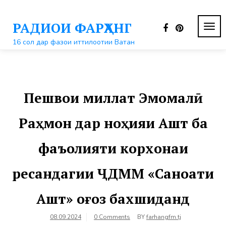
Перейти
к
РАДИОИ ФАРҲАНГ
контенту
ПЕР
НАВ
16 сол дар фазои иттилоотии Ватан
Пешвои миллат Эмомалӣ
Раҳмон дар ноҳияи Ашт ба
фаъолияти корхонаи
ресандагии ҶДММ «Саноати
Ашт» оғоз бахшиданд
08.09.2024
0 Comments
BY
farhangfm.tj