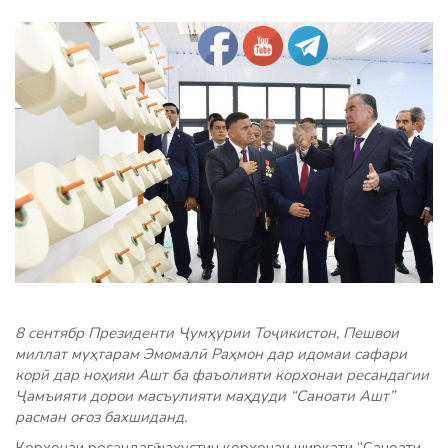
8 сентябр Президенти Ҷумҳурии Тоҷикистон, Пешвои
миллат муҳтарам Эмомалӣ Раҳмон дар идомаи сафари
корӣ дар ноҳияи Ашт ба фаъолияти корхонаи ресандагии
Ҷамъияти дорои масъулияти маҳдуди “Саноати Ашт”
расман оғоз бахшиданд.