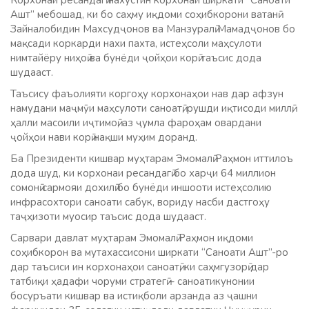
Корхонаи ресандагӣ нахустин корхонаи ширкати “Саноати
Ашт” мебошад, ки бо саҳму иқдоми соҳибкорони ватанӣ
Зайналобидин Махсудҷонов ва Манзуралӣ Мамадҷонов бо
мақсади коркарди нахи пахта, истеҳсоли маҳсулоти
нимтайёру ниҳоӣ ва бунёди ҷойҳои корӣ таъсис дода
шудааст.
Таъсису фаъолияти коргоҳу корхонаҳои нав дар афзун
намудани маҷмӯи маҳсулоти саноатӣ, рушди иқтисоди миллӣ,
ҳалли масоили иҷтимоӣ, аз ҷумла фароҳам овардани
ҷойҳои нави корӣ нақши муҳим доранд.
Ба Президенти кишвар муҳтарам Эмомалӣ Раҳмон иттилоъ
дода шуд, ки корхонаи ресандагӣ бо харҷи 64 миллион
сомонӣ сармояи дохилӣ бо бунёди иншооти истеҳсолию
инфрасохтори саноати сабук, вориду насби дастгоҳу
таҷҳизоти муосир таъсис дода шудааст.
Сарвари давлат муҳтарам Эмомалӣ Раҳмон иқдоми
соҳибкорон ва мутахассисони ширкати “Саноати Ашт”-ро
дар таъсиси ин корхонаҳои саноатӣ, ки саҳмгузорӣ дар
татбиқи ҳадафи чоруми стратегӣ – саноатикунонии
босуръати кишвар ва истиқболи арзанда аз ҷашни