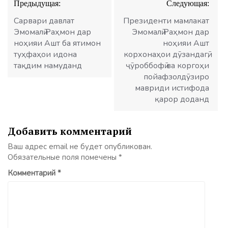
Предыдущая:
Следующая:
по
записям
Сарвари давлат
Президенти мамлакат
Эмомалӣ Раҳмон дар
Эмомалӣ Раҳмон дар
ноҳияи Ашт ба ятимон
ноҳияи Ашт
туҳфаҳои идона
корхонаҳои дӯзандагӣ,
тақдим намуданд
ҷӯроббофӣ ва коргоҳи
пойафзолдӯзиро
мавриди истифода
қарор доданд
Добавить комментарий
Ваш адрес email не будет опубликован.
Обязательные поля помечены
*
Комментарий
*