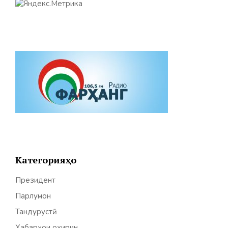
Категорияҳо
Президент
Парлумон
Тандурустӣ
Хабарҳои охирин