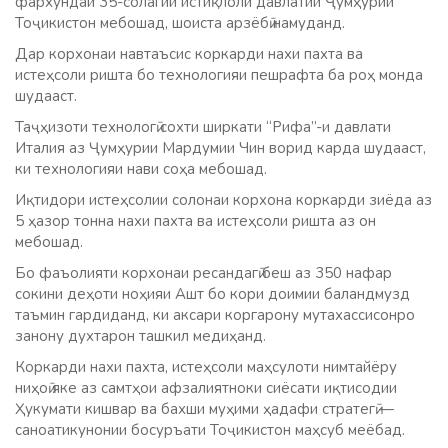
фархундаи 35-солагии истиқлоли давлатии Ҷумҳурии
Тоҷикистон мебошад, шоиста арзёбӣ намуданд.
Дар корхонаи навтаъсис коркарди нахи пахта ва
истеҳсоли ришта бо технологияи пешрафта ба роҳ монда
шудааст.
Таҷҳизоти технологӣ сохти ширкати “Рифа”-и давлати
Италия аз Ҷумҳурии Мардумии Чин ворид карда шудааст,
ки технологияи нави соҳа мебошад.
Иқтидори истеҳсолии солонаи корхона коркарди зиёда аз
5 ҳазор тонна нахи пахта ва истеҳсоли ришта аз он
мебошад.
Бо фаъолияти корхонаи ресандагӣ беш аз 350 нафар
сокини деҳоти ноҳияи Ашт бо кори доимии баландмузд
таъмин гардиданд, ки аксари коргарону мутахассисонро
занону духтарон ташкил медиҳанд.
Коркарди нахи пахта, истеҳсоли маҳсулоти нимтайёру
ниҳоӣ яке аз самтҳои афзалиятноки сиёсати иқтисодии
Ҳукумати кишвар ва бахши муҳими ҳадафи стратегӣ —
саноатикунонии босуръати Тоҷикистон маҳсуб меёбад.