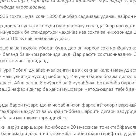
кори ватандӯст, сарпарасти Фонди хайриявии “Музаффар” Давр
тифода қарор доданд.
1936 сохта шуда, соли 1999 бинобар садамавӣ шуданаш вайрон 
ар доираи вусъати корҳои бунёдкориву созандагӣ дар масоҳат
нӣ мувофиқ ба стандартҳои ҷаҳонӣ аз нав сохта ва ҷиҳозонида 
бияи 180 кӯдак пешбинӣ шудааст.
ошёна ва таҳхона иборат буда, дар он корҳои сохтмонӣ ҳануз а
ти баланд ба анҷом расонида шуд. Дар рафти сохтмонназдики 
 хуб таъмин гардиданд.
Нури Робия” ду айвончаи рангин ва як саҳнаи калон мавҷуд аст
и машғулиятҳо мусоид мебошад. Инчунин барои бозӣ ва дилхуш
идааст. Айни замон 6 омӯзгор ва 6 мураббияи ботаҷриба барои
а,12 нафари дигар ба ҳайси мушовири методӣ, ошпаз, табиб ва
да барои гузарондани чорабиниҳои фарҳангӣ, толори варзишӣ, 
игаҳдории маҳсулот ва ҳуҷраи тиббӣ аз шароити дигари зарурӣ 
бакаи мустақили гармидиҳӣ аст.
 ки имрӯз дар шаҳри Конибодом 20 муассисаи томактабӣ фаъол
и барномаҳои давлатии таълимӣ ба тарбия фаро гирифта шудаан