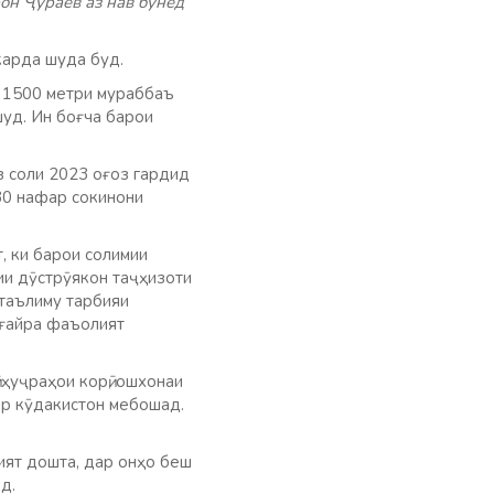
он Ҷураев аз нав бунёд
карда шуда буд.
и 1500 метри мураббаъ
шуд. Ин боғча барои
з соли 2023 оғоз гардид
30 нафар сокинони
, ки барои солимии
ии дӯстрӯякон таҷҳизоти
 таълиму тарбияи
 ғайра фаъолият
ҳуҷраҳои корӣ, ошхонаи
дар кӯдакистон мебошад.
ият дошта, дар онҳо беш
д.