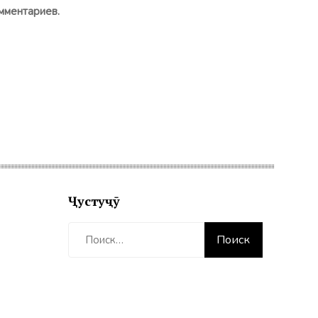
мментариев.
Ҷустуҷӯ
Найти: