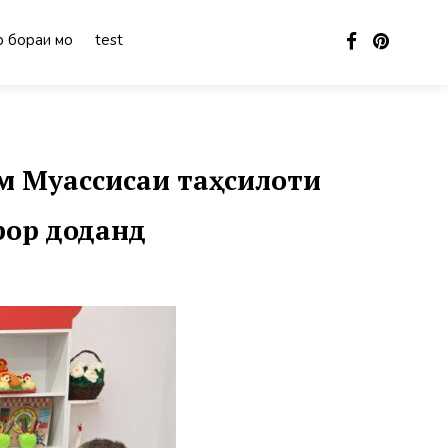
 бораи мо
test
м Муассисаи таҳсилоти
рор доданд