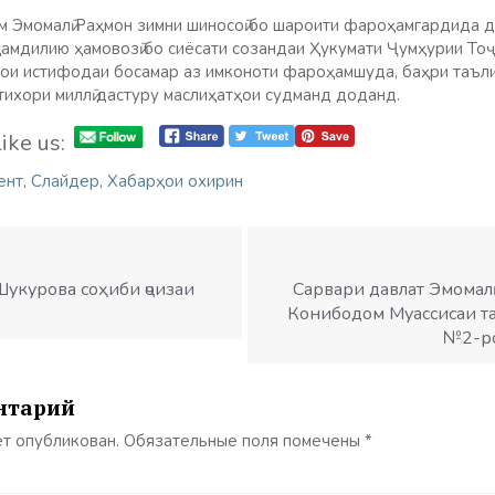
м Эмомалӣ Раҳмон зимни шиносоӣ бо шароити фароҳамгардида д
ҳамдилию ҳамовозӣ бо сиёсати созандаи Ҳукумати Ҷумҳурии То
рои истифодаи босамар аз имконоти фароҳамшуда, баҳри таъл
тихори миллӣ дастуру маслиҳатҳои судманд доданд.
ike us:
ент
,
Слайдер
,
Хабарҳои охирин
Шукурова соҳиби ҷоизаи
Сарвари давлат Эмомал
Конибодом Муассисаи т
№2-ро
нтарий
ет опубликован.
Обязательные поля помечены
*