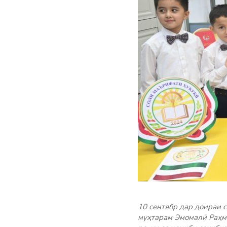
10 сентябр дар доираи 
муҳтарам Эмомалӣ Раҳмо