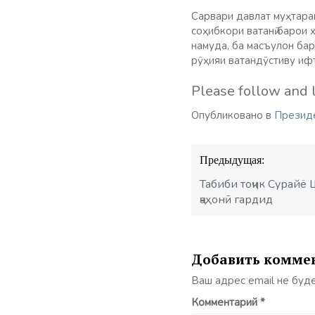
Сарвари давлат муҳтара
соҳибкори ватанӣ барои 
намуда, ба масъулон ба
рӯҳияи ватандӯстиву иф
Please follow and l
Опубликовано в
Презид
Навигация
Предыдущая:
по
записям
Табиби тоҷик Сурайё 
ҷаҳонӣ гардид
Добавить комме
Ваш адрес email не буд
Комментарий
*