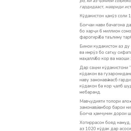
ро, ки аз ҷониби соҳиб
гардидааст, мавриди ис
Кӯдакистон ҳанӯз соли 
Боғчаи нави бачагона д
бо харҷи 6 миллион сомо
фарогирӣ ба таълиму тар
Бинои кудакистон аз ду 
ва имрӯз бо сатҳу сифа
маҳаллӣ бо кор ва маоши
Дар саҳни кӯдакистони “
кӯдакон ва гузаронидан
наву замонавӣ насб гард
кӯдакон ба кор ҷалб шуд
мебаранд.
Мавҷудияти толори алоҳи
замонавӣ, анбор барои н
Боғча ҳамчунин дорои ша
Хотиррасон бояд намуд,
аз 1020 кӯдак дар асос