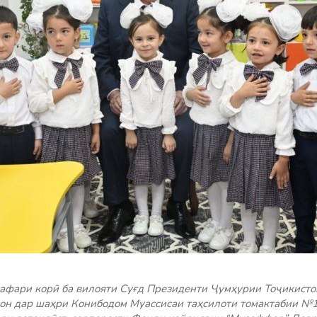
сафари корӣ ба вилояти Суғд Президенти Ҷумҳурии Тоҷикисто
н дар шаҳри Конибодом Муассисаи таҳсилоти томактабии №1 