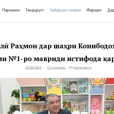
Парлумон
Тандурустӣ
Хабарҳои охирин
Фарҳанг
Дар
ӣ Раҳмон дар шаҳри Конибодо
и №1-ро мавриди истифода қа
10.09.2024
0 Comments
BY
farhangfm.tj