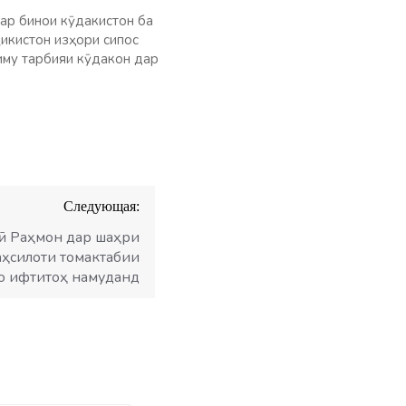
ар бинои кӯдакистон ба
ҷикистон изҳори сипос
иму тарбияи кӯдакон дар
Следующая:
ӣ Раҳмон дар шаҳри
аҳсилоти томактабии
 ифтитоҳ намуданд