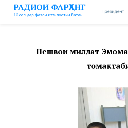
Перейти
РАДИОИ ФАРҲАНГ
к
Президент
контенту
16 сол дар фазои иттилоотии Ватан
Пешвои миллат Эмомал
томактаби