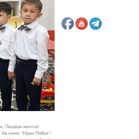
н, Пешвои миллат
ба номи “Нури Робия”-