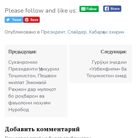
Please follow and like us:
Опубликовано в
Президент
,
Слайдер
,
Хабарҳои охирин
Навигация
Предыдущая:
Следующая:
по
записям
Суханронии
Гурӯҳи эҷодии
Президенти Ҷумҳурии
«Узбекфилм» ба
Тоҷикистон, Пешвои
Тоҷикистон омад
миллат Эмомалӣ
Раҳмон дар мулоқот
бо роҳбарон ва
фаъолони ноҳияи
Нуробод
Добавить комментарий