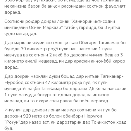
3500 коргару мутахассис бо истифода аз 400 техникаву
механизмҳо барои ба анҷом расонидани сохтмон фаъолият
доранд.
Сохтмони роҳ дар доираи лоиҳаи “Ҳамкории иқтисодии
минтақавии Осиёи Марказӣ” татбиқ гардида, ба 3 қитъа
ҷудо мегардад.
Дар марҳилаи якуми сохтмон қитъаи Обигарм-Тагикамар бо
бунёди 30 километр роҳ, 5 пули нав, навсозии 1 пули
мавҷуда ва сохтмони 2 нақб бо дарозии умумии беш аз 3
километр амалӣ мешавад, ки дар арафаи анҷомёбӣ қарор
дорад.
Дар доираи марҳилаи дуюм бошад дар қитъаи Тагикамар-
Нуробод сохтмони 47 километр роҳ, 6 пул, як пули
муваққатӣ, нақби Тагикамар бо дарозии 2,6 км ва навсозии
1 пули мавҷуда босуръат идома дорад ва интизор
меравад, ки то охири соли равон ба поён мерасад.
Инчунин дар доираи лоиҳаи мазкур сохтмони як пул бо
дарозии 920 метр аз болои обанбори Неругоҳи
“Роғун”дар назар аст, ки дарозтарин дар Тоҷикистон хоҳад
буд.