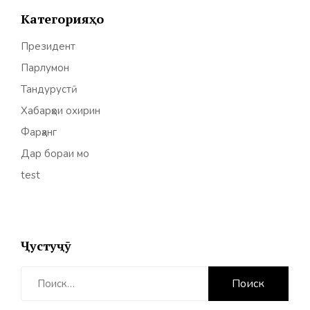
Категорияҳо
Президент
Парлумон
Тандурустӣ
Хабарҳои охирин
Фарҳанг
Дар бораи мо
test
Ҷустуҷӯ
Найти: