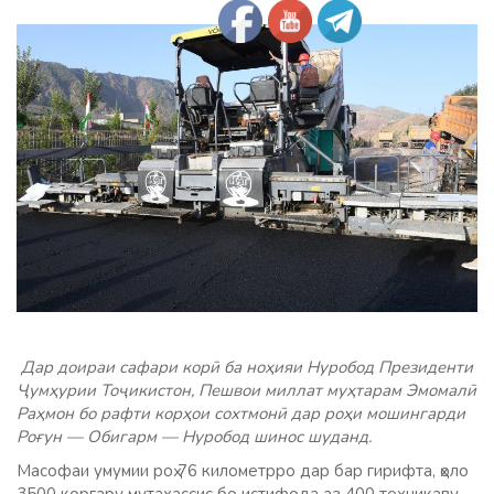
Дар доираи сафари корӣ ба ноҳияи Нуробод Президенти
Ҷумҳурии Тоҷикистон, Пешвои миллат муҳтарам Эмомалӣ
Раҳмон бо рафти корҳои сохтмонӣ дар роҳи мошингарди
Роғун — Обигарм — Нуробод шинос шуданд.
Масофаи умумии роҳ 76 километрро дар бар гирифта, ҳоло