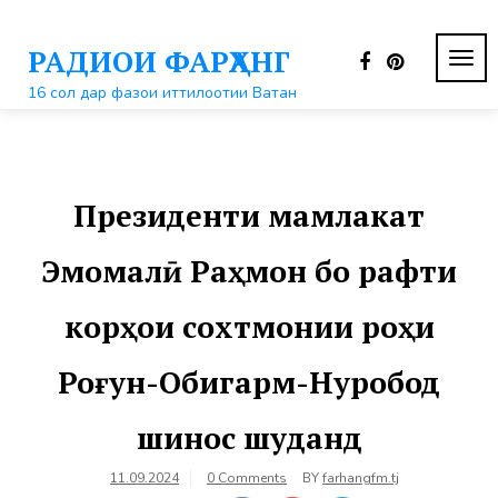
Перейти
к
РАДИОИ ФАРҲАНГ
контенту
ПЕР
НАВ
16 сол дар фазои иттилоотии Ватан
Президенти мамлакат
Эмомалӣ Раҳмон бо рафти
корҳои сохтмонии роҳи
Роғун-Обигарм-Нуробод
шинос шуданд
11.09.2024
0 Comments
BY
farhangfm.tj