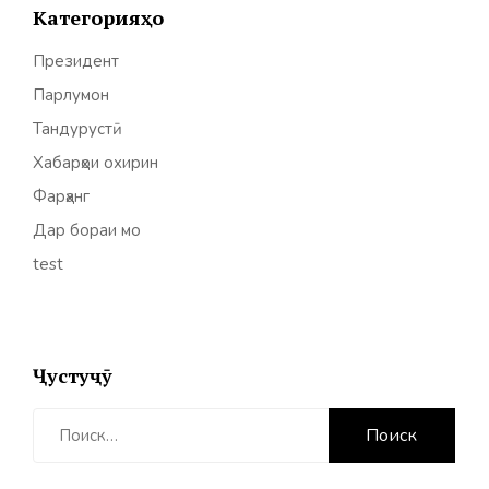
Категорияҳо
Президент
Парлумон
Тандурустӣ
Хабарҳои охирин
Фарҳанг
Дар бораи мо
test
Ҷустуҷӯ
Найти: