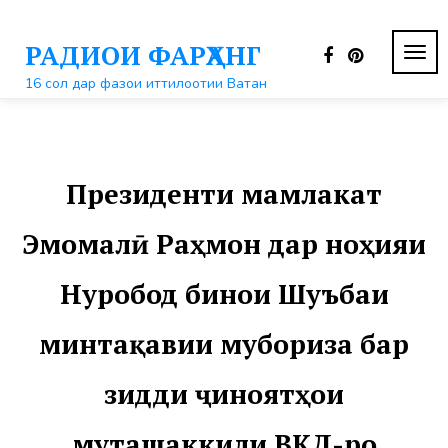
Перейти
к
РАДИОИ ФАРҲАНГ
контенту
ПЕР
НАВ
16 сол дар фазои иттилоотии Ватан
Президенти мамлакат
Эмомалӣ Раҳмон дар ноҳияи
Нуробод бинои Шуъбаи
минтақавии мубориза бар
зидди ҷиноятҳои
муташаккили ВКД-ро