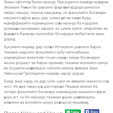
Зимни ифтитоҳи бинои мазкур Президенти кишвар муҳтарам
Эмомалӣ Раҳмон бо шароити фароҳамгардида шиносоӣ
пайдо намуда, таъкид намуданд, ки фаъолияти босамари
мақомоти ҳифзи ҳуқуқ дар ҷомеа ҳаётан муҳим буда,
муваффақияти кормандони соҳаи мазкур ба кордонӣ,
донишҳои мукаммали зарурӣ, аз ҷумла сиёсӣ, оперативӣ ва
фарҳанги баланди муносибат бо мардум вобастагии амиқ
дорад.
Ҳукумати кишвар дар солҳои Истиқлоли давлатӣ барои
таъмини шароити фаъолияти хубу натиҷабахши
кормандони милитсияи тоҷик корҳои зиёди босамарро
анҷом додааст ва барои оромиву таъмини волоияти қонун
ва осудагии шаҳрвандон сиёсати мазкур ҳамвора зери
таваҷҷууҳи Президенти кишвар қарор дорад.
Бояд зикр кард, ки дар соли ҷорӣ ин аввалин иншооти соҳа
нест. Ин ҳама таваҷҷуҳу дастгириҳои Пешвои миллат ба
хотири фаъолияти босамари кормандони мақомоти ҳифзи
ҳуқуқ аст, ки бо мақсади таъмини ҳуқуқи шаҳрвандону
меҳмонон ва волояити қонун роҳандозӣ мешавад.