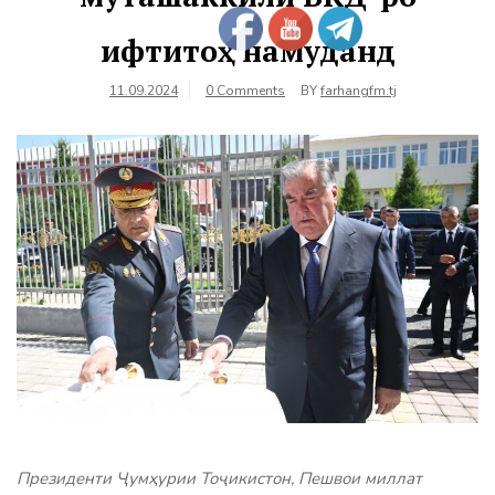
ифтитоҳ намуданд
11.09.2024
0 Comments
BY
farhangfm.tj
Президенти Ҷумҳурии Тоҷикистон, Пешвои миллат