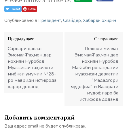
Please follow and like us:
Опубликовано в
Президент
,
Слайдер
,
Хабарҳои охирин
Навигация
Предыдущая:
Следующая:
по
записям
Сарвари давлат
Пешвои миллат
Эмомалӣ Раҳмон дар
Эмомалӣ Раҳмон дар
ноҳияи Нуробод
ноҳияи Нуробод
Муассисаи таҳсилоти
Мактаби ронандагии
миёнаи умумии №28-
муассисаи давлатии
ро мавриди истифода
“Мададгори
қарор доданд
мудофиа”-и Вазорати
мудофиаро ба
истифода доданд
Добавить комментарий
Ваш адрес email не будет опубликован.