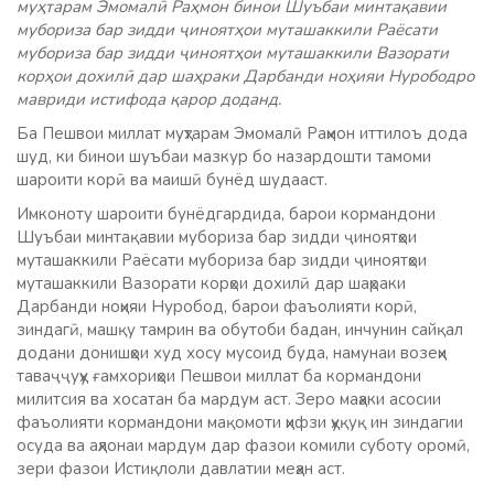
муҳтарам Эмомалӣ Раҳмон бинои Шуъбаи минтақавии
мубориза бар зидди ҷиноятҳои муташаккили Раёсати
мубориза бар зидди ҷиноятҳои муташаккили Вазорати
корҳои дохилӣ дар шаҳраки Дарбанди ноҳияи Нурободро
мавриди истифода қарор доданд.
Ба Пешвои миллат муҳтарам Эмомалӣ Раҳмон иттилоъ дода
шуд, ки бинои шуъбаи мазкур бо назардошти тамоми
шароити корӣ ва маишӣ бунёд шудааст.
Имконоту шароити бунёдгардида, барои кормандони
Шуъбаи минтақавии мубориза бар зидди ҷиноятҳои
муташаккили Раёсати мубориза бар зидди ҷиноятҳои
муташаккили Вазорати корҳои дохилӣ дар шаҳраки
Дарбанди ноҳияи Нуробод, барои фаъолияти корӣ,
зиндагӣ, машқу тамрин ва обутоби бадан, инчунин сайқал
додани донишҳои худ хосу мусоид буда, намунаи возеҳи
таваҷҷуҳу ғамхориҳои Пешвои миллат ба кормандони
милитсия ва хосатан ба мардум аст. Зеро маҳаки асосии
фаъолияти кормандони мақомоти ҳифзи ҳуқуқ ин зиндагии
осуда ва аҳлонаи мардум дар фазои комили суботу оромӣ,
зери фазои Истиқлоли давлатии меҳан аст.