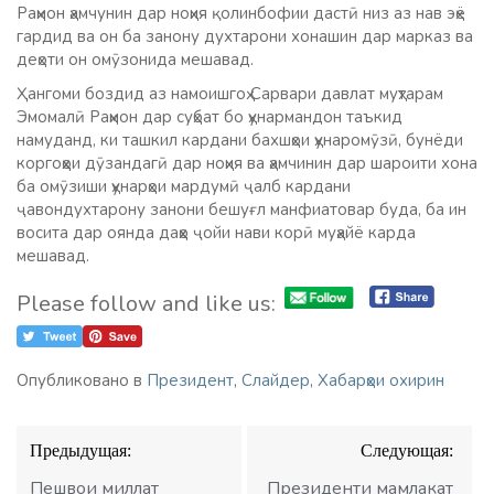
Раҳмон ҳамчунин дар ноҳия қолинбофии дастӣ низ аз нав эҳё
гардид ва он ба занону духтарони хонашин дар марказ ва
деҳоти он омӯзонида мешавад.
Ҳангоми боздид аз намоишгоҳ Сарвари давлат муҳтарам
Эмомалӣ Раҳмон дар суҳбат бо ҳунармандон таъкид
намуданд, ки ташкил кардани бахшҳои ҳунаромӯзӣ, бунёди
коргоҳҳои дӯзандагӣ дар ноҳия ва ҳамчинин дар шароити хона
ба омӯзиши ҳунарҳои мардумӣ ҷалб кардани
ҷавондухтарону занони бешуғл манфиатовар буда, ба ин
восита дар оянда даҳҳо ҷойи нави корӣ муҳайё карда
мешавад.
Please follow and like us:
Опубликовано в
Президент
,
Слайдер
,
Хабарҳои охирин
Навигация
Предыдущая:
Следующая:
по
записям
Пешвои миллат
Президенти мамлакат