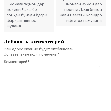
Эмомалӣ Раҳмон дар
Эмомалӣ Раҳмон дар
ноҳияи Лахш бо
ноҳияи Лахш бинои
лоиҳаи бунёди Қасри
нави Раёсати молияро
фарҳанг шинос
ифтитоҳ намуданд
шуданд
Добавить комментарий
Ваш адрес email не будет опубликован.
Обязательные поля помечены
*
Комментарий
*