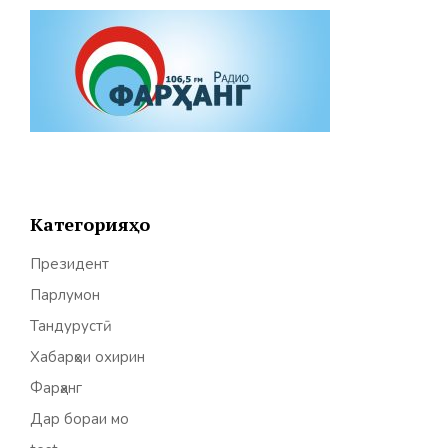
Категорияҳо
Президент
Парлумон
Тандурустӣ
Хабарҳои охирин
Фарҳанг
Дар бораи мо