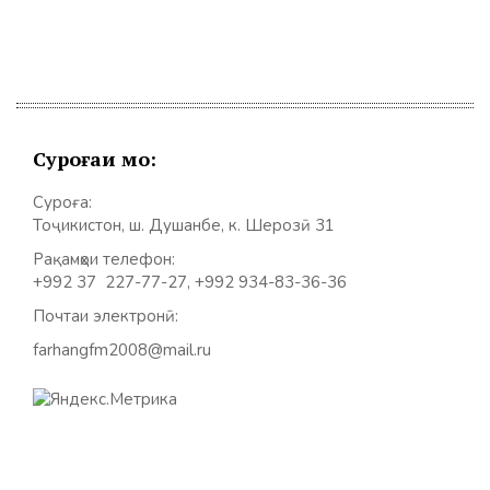
Суроғаи мо:
Суроға:
Тоҷикистон, ш. Душанбе, к. Шерозӣ 31
Рақамҳои телефон:
+992 37 227-77-27, +992 934-83-36-36
Почтаи электронӣ:
farhangfm2008@mail.ru