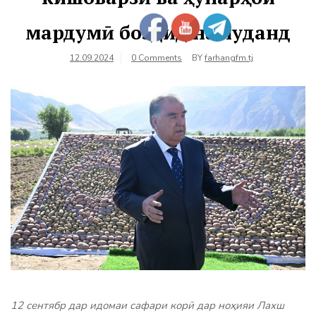
мардумӣ боздид намуданд
12.09.2024
0 Comments
BY
farhangfm.tj
12 сентябр дар идомаи сафари корӣ дар ноҳияи Лахш