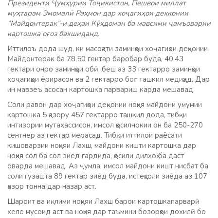
Президенти Ҷумҳурии Тоҷикистон, Пешвои миллат
муҳтарам Эмомалӣ Раҳмон дар хоҷагиҳои деҳқонии
“Майдонтерак”-и деҳаи Кӯҳдоман ба мавсими ҷамъоварии
картошка оғоз бахшиданд.
Иттилоъ дода шуд, ки масоҳати заминҳои хоҷагиҳои деҳқонии
Майдонтерак ба 78,50 гектар баробар буда, 40,43
гектари онро заминҳои обӣ, беш аз 33 гектарро заминҳои
хоҷагиҳои ёрирасон ва 2 гектарро боғ ташкил медиҳад. Дар
ин мавзеъ асосан картошка парвариш карда мешавад.
Соли равон дар хоҷагиҳои деҳқонии ноҳия майдони умумии
картошка 5 ҳазору 457 гектарро ташкил дода, тибқи
интизории мутахассисон, имсол ҳосилнокии он ба 250-270
сентнер аз гектар мерасад. Тибқи иттилои раёсати
кишоварзии ноҳияи Лахш, майдони кишти картошка дар
ноҳия сол ба сол зиёд гардида, ҳосили дилхоҳ ба даст
оварда мешавад. Аз ҷумла, имсол майдони кишт нисбат ба
соли гузашта 89 гектар зиёд буда, истеҳсоли зиёда аз 107
ҳазор тонна дар назар аст.
Шароит ва иқлими ноҳияи Лахш барои картошкапарварӣ
хеле мусоид аст ва ноҳия дар таъмини бозорҳои дохилӣ бо