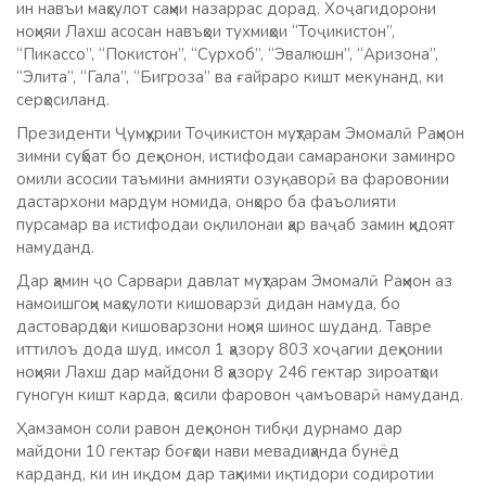
ин навъи маҳсулот саҳми назаррас дорад. Хоҷагидорони
ноҳияи Лахш асосан навъҳои тухмиҳои “Тоҷикистон”,
“Пикассо”, “Покистон”, “Сурхоб”, “Эвалюшн”, “Аризона”,
“Элита”, “Гала”, “Бигроза” ва ғайраро кишт мекунанд, ки
серҳосиланд.
Президенти Ҷумҳурии Тоҷикистон муҳтарам Эмомалӣ Раҳмон
зимни суҳбат бо деҳқонон, истифодаи самараноки заминро
омили асосии таъмини амнияти озуқаворӣ ва фаровонии
дастархони мардум номида, онҳоро ба фаъолияти
пурсамар ва истифодаи оқлилонаи ҳар ваҷаб замин ҳидоят
намуданд.
Дар ҳамин ҷо Сарвари давлат муҳтарам Эмомалӣ Раҳмон аз
намоишгоҳи маҳсулоти кишоварзӣ дидан намуда, бо
дастовардҳои кишоварзони ноҳия шинос шуданд. Тавре
иттилоъ дода шуд, имсол 1 ҳазору 803 хоҷагии деҳқонии
ноҳияи Лахш дар майдони 8 ҳазору 246 гектар зироатҳои
гуногун кишт карда, ҳосили фаровон ҷамъоварӣ намуданд.
Ҳамзамон соли равон деҳқонон тибқи дурнамо дар
майдони 10 гектар боғҳои нави мевадиҳанда бунёд
карданд, ки ин иқдом дар таҳкими иқтидори содиротии