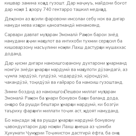
кишвар замина хоҳад гузошт. Дар маҷмуъ, майдони боғот
дар ноҳия 1 ҳазору 740 гектарро ташкил медиҳад.
Деҳқонон аз ҳосили фаровони имсолаи себу нок ва дигар
намуди мева изҳори қаноатмандӣ менамоянд.
Сарвари давлат муҳтарам Эмомалӣ Раҳмон барои зиёд
намудани ҳаҷми маҳсулот ва интихоби тухмии серҳосил ба
кишоварзону масъулини ноҳияи Лахш дастурҳои мушаххас
доданд.
Дар қисми дигари намоишгоҳ занону духтарони ҳунарманд
номгӯи зиёди ҳунарҳои мардумӣ ва маҳсулоти дӯзандагӣ, аз
ҷумла зардӯзӣ, гулдӯзӣ, чодардӯзӣ, қӯроқдӯзӣ,
чакандӯзӣ, тоқидӯзӣ ва ғайраро ба намоиш гузоштанд.
Зимни боздид аз намоишгоҳ Пешвои миллат муҳтарам
Эмомалӣ Раҳмон ба ҳунари бонувон баҳои баланд дода,
онҳоро ба рушди бештари ҳунарҳои мардумӣ, ки бозгӯи
таъриху фарҳанги миллати тоҷик аст, ҳидоят намуданд.
Бо мақсади эҳё ва рушди ҳунарҳои мардумӣ бонувону
ҷавондухтарон дар ноҳияи Лахш ҳамеша аз ҷониби
Ҳукумати Ҷумҳурии Тоҷикистон дастгирӣ ёфта, ба онҳо