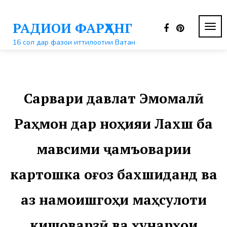
Перейти
к
РАДИОИ ФАРҲАНГ
контенту
ПЕР
НАВ
16 сол дар фазои иттилоотии Ватан
Сарвари давлат Эмомалӣ
Раҳмон дар ноҳияи Лахш ба
мавсими ҷамъоварии
картошка оғоз бахшиданд ва
аз намоишгоҳи маҳсулоти
кишоварзӣ ва ҳунарҳои