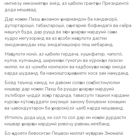
имтиёзу имкониятҳои зиёд, аз қабили грантҳои Президентӣ
дода мешавад.
Дар ноҳияи Лахш ҳамзамон ҳунармандон ба кандакорӣ,
дутортарошӣ, табақтарошӣ, оҳангарию бофандагӣ ва ғайра
машғул буда, дар рушд ва эҳёи ҳунарҳои мардумӣ саҳми
худро мегузоранд ва аз ҳисоби маҳсулоти дастии
омоданамудаи хеш зиндагиашонро пеш мебаранд.
Маҳсулоти нонӣ, аз қабили гирдача, хушкфатир, чапотӣ,
кулча, кулчақанд, шириниҳои гуногун ва хӯрокҳои лазизи
миллӣ, ки аз ҷониби нонпазон ва кадбонуҳои моҳир омода
карда шудаанд, ба намоишгоҳ шаҳомати хоса зам намуданд.
Бояд таъкид намуд, ки давоми солҳои соҳибистиқлолии
кишвар дар ноҳияи Лахш ба рушди ҳунарҳои мардумӣ
эътибори ҷиддӣ зоҳир гардида, тавассути ташкил кардани
курсҳои кӯтоҳмуддати омӯзишӣ занону бонувони хонашин
ва ҷавондухтарон ба ҳунаромӯзӣ ҷалб карда мешаванд.
Иттилоъ дода шуд, ки сол то сол дар ин ноҳияи дурдасти
кишвар ҳунарҳои мардумӣ ривоҷу равнақ меёбанд.
Бо ҳидояти бевоситаи Пешвои миллат муҳтарам Эмомалӣ