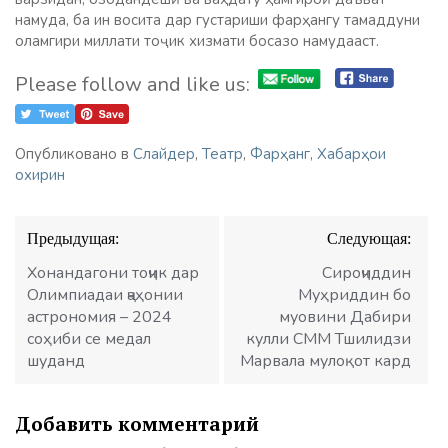
намуда, ба ин восита дар густариши фарҳангу тамаддуни
оламгири миллати тоҷик хизмати босазо намудааст.
Please follow and like us:
Опубликовано в
Слайдер
,
Театр
,
Фарҳанг
,
Хабарҳои
охирин
Навигация
Предыдущая:
Следующая:
по
записям
Хонандагони тоҷик дар
Сироҷиддин
Олимпиадаи ҷаҳонии
Муҳриддин бо
астрономия – 2024
муовини Дабири
соҳиби се медал
кулли СММ Тшилидзи
шуданд
Марвала мулоқот кард
Добавить комментарий