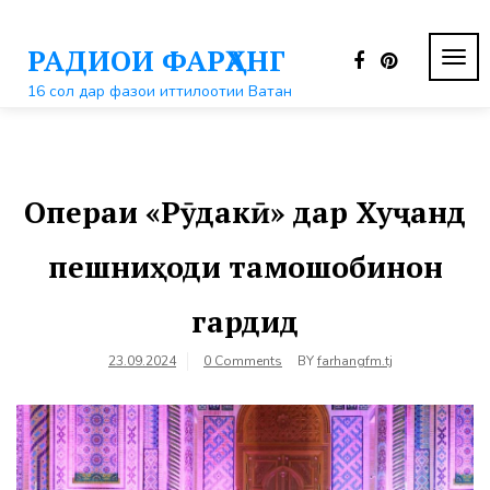
Перейти
к
РАДИОИ ФАРҲАНГ
контенту
ПЕР
НАВ
16 сол дар фазои иттилоотии Ватан
Операи «Рӯдакӣ» дар Хуҷанд
пешниҳоди тамошобинон
гардид
23.09.2024
0 Comments
BY
farhangfm.tj