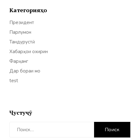
Категорияҳо
Президент
Парлумон
Тандурустӣ
Хабарҳои охирин
Фарҳанг
Дар бораи мо
test
Ҷустуҷӯ
Найти: