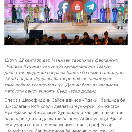
Шоми 22 сентябр дар Маҷмааи таърихиву фарҳангии
«Қалъаи Хуҷанд» аз ҷониби ҳунармандони Театри
давлатии академии опера ва балети ба номи Садриддин
Айнӣ операи «Рӯдакӣ» ба таври ройгон пешниҳоди
тамошобинон гардонда шуд. Дар ин бора аз хадамоти
матбуоти раиси вилояти Суғд хабар доданд.
Операи Шарофиддин Сайфиддинов «Рӯдакӣ» бахшида ба
33-солагаии Истиқлоли давлатии Ҷумҳурии Тоҷикистон,
Рӯзи Рӯдакӣ ва 95-солагии Ҳунарманди халқии Тоҷикистон,
барандаи Ҷоизаи давлатии ба номи Абӯабдуллоҳи
Рӯдакӣ,
поягузори санъати операнависии тоҷик, профессор
Шарофиддин Сайфиддинов ба намоиш гузошта шуд.