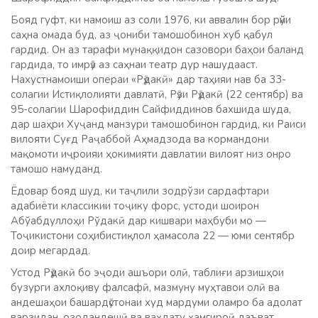
Бояд гуфт, ки намоиш аз соли 1976, ки аввалин бор рӯйи
саҳна омада буд, аз ҷониби тамошобинон хуб қабул
гардид. Он аз тарафи мунаққидон сазовори баҳои баланд
гардида, то имрӯз аз саҳнаи театр дур нашудааст.
Нахустнамоиши операи «Рӯдакӣ» дар таҳияи нав ба 33-
солагии Истиқлолияти давлатӣ, Рӯзи Рӯдакӣ (22 сентябр) ва
95-солагии Шарофиддин Сайфиддинов бахшида шуда,
дар шаҳри Хуҷанд манзури тамошобинон гардид, ки Раиси
вилояти Суғд Раҷаббой Аҳмадзода ва кормандони
мақомоти иҷроияи ҳокимияти давлатии вилоят низ онро
тамошо намуданд.
Ёдовар бояд шуд, ки таҷлили зодрўзи сардафтари
адабиёти классикии тоҷику форс, устоди шоирон
Абўабдуллоҳи Рўдакӣ дар кишвари маҳбуби мо —
Тоҷикистони соҳибистиқлол ҳамасола 22 — юми сентябр
доир мегардад.
Устод Рӯдакӣ бо эҷоди ашъори олӣ, таблиғи арзишҳои
бузурги ахлоқиву фалсафӣ, мазмуну муҳтавои олӣ ва
андешаҳои башардӯстонаи худ мардуми оламро ба адолат
варзидан, озодандешӣ ва ваҳдату ҳамгироӣ даъват