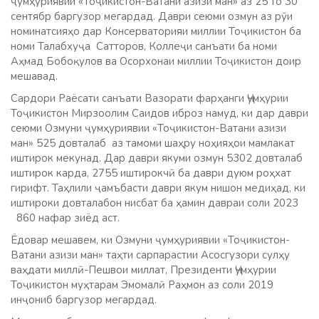
ҷумҳуриявии «Тоҷикистон-Ватани азизи ман» аз 25 то 30
сентябр баргузор мегардад. Даври сеюми озмун аз рӯи
номинатсияҳо дар Консерваторияи миллии Тоҷикистон ба
номи Талабхуҷа Сатторов, Коллеҷи санъати ба номи
Аҳмад Бобоқулов ва Осорхонаи миллии Тоҷикистон доир
мешавад.
Сардори Раёсати санъати Вазорати фарҳанги Ҷумҳурии
Тоҷикистон Мирзоолим Саидов иброз намуд, ки дар даври
сеюми Озмуни ҷумҳуриявии «Тоҷикистон-Ватани азизи
ман» 525 довталаб аз тамоми шаҳру ноҳияҳои мамлакат
иштирок мекунад. Дар даври якуми озмун 5302 довталаб
иштирок карда, 2755 иштирокчӣ ба даври дуюм роҳхат
гирифт. Таҳлили ҷамъбасти даври якум нишон медиҳад, ки
иштироки довталабон нисбат ба ҳамин давраи соли 2023
860 нафар зиёд аст.
Ёдовар мешавем, ки Озмуни ҷумҳуриявии «Тоҷикистон-
Ватани азизи ман» таҳти cарпарастии Асосгузори сулҳу
ваҳдати миллӣ-Пешвои миллат, Президенти Ҷумҳурии
Тоҷикистон муҳтарам Эмомалӣ Раҳмон аз соли 2019
инҷониб баргузор мегардад.