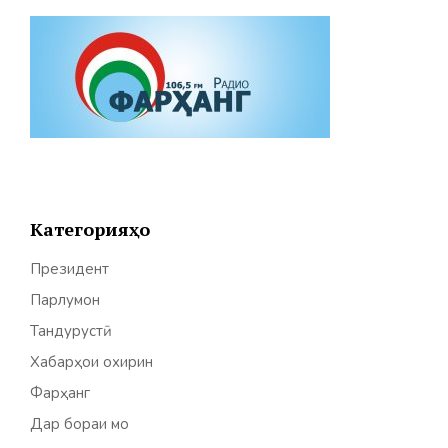
Категорияҳо
Президент
Парлумон
Тандурустӣ
Хабарҳои охирин
Фарҳанг
Дар бораи мо