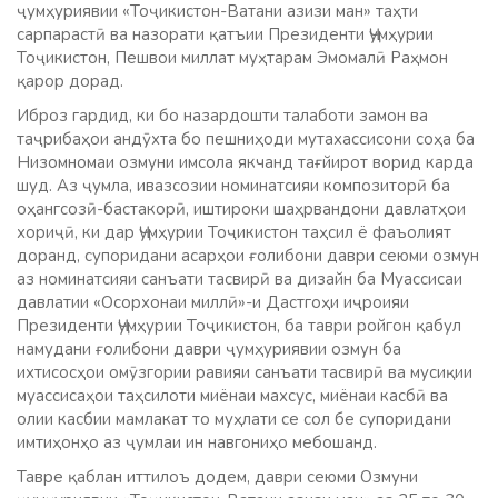
ҷумҳуриявии «Тоҷикистон-Ватани азизи ман» таҳти
сарпарастӣ ва назорати қатъии Президенти Ҷумҳурии
Тоҷикистон, Пешвои миллат муҳтарам Эмомалӣ Раҳмон
қарор дорад.
Иброз гардид, ки бо назардошти талаботи замон ва
таҷрибаҳои андӯхта бо пешниҳоди мутахассисони соҳа ба
Низомномаи озмуни имсола якчанд тағйирот ворид карда
шуд. Аз ҷумла, ивазсозии номинатсияи композиторӣ ба
оҳангсозӣ-бастакорӣ, иштироки шаҳрвандони давлатҳои
хориҷӣ, ки дар Ҷумҳурии Тоҷикистон таҳсил ё фаъолият
доранд, супоридани асарҳои ғолибони даври сеюми озмун
аз номинатсияи санъати тасвирӣ ва дизайн ба Муассисаи
давлатии «Осорхонаи миллӣ»-и Дастгоҳи иҷроияи
Президенти Ҷумҳурии Тоҷикистон, ба таври ройгон қабул
намудани ғолибони даври ҷумҳуриявии озмун ба
ихтисосҳои омӯзгории равияи санъати тасвирӣ ва мусиқии
муассисаҳои таҳсилоти миёнаи махсус, миёнаи касбӣ ва
олии касбии мамлакат то муҳлати се сол бе супоридани
имтиҳонҳо аз ҷумлаи ин навгониҳо мебошанд.
Тавре қаблан иттилоъ додем, даври сеюми Озмуни