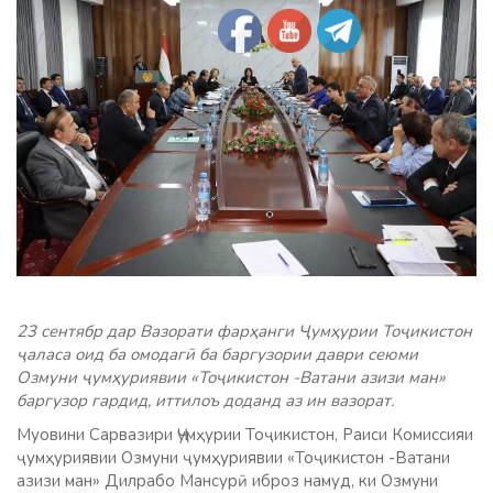
23 сентябр дар Вазорати фарҳанги Ҷумҳурии Тоҷикистон
ҷаласа оид ба омодагӣ ба баргузории даври сеюми
Озмуни ҷумҳуриявии «Тоҷикистон -Ватани азизи ман»
баргузор гардид, иттилоъ доданд аз ин вазорат.
Муовини Сарвазири Ҷумҳурии Тоҷикистон, Раиси Комиссияи
ҷумҳуриявии Озмуни ҷумҳуриявии «Тоҷикистон -Ватани
азизи ман» Дилрабо Мансурӣ иброз намуд, ки Озмуни