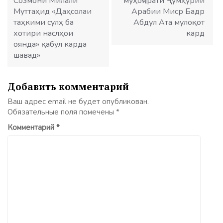
Созмони Милали
муҳоҷирати Ҷумҳурии
Муттаҳид «Даҳсолаи
Арабии Миср Бадр
таҳкими сулҳ ба
Абдул Ата мулоқот
хотири наслҳои
кард
оянда» қабул карда
шавад»
Добавить комментарий
Ваш адрес email не будет опубликован.
Обязательные поля помечены
*
Комментарий
*