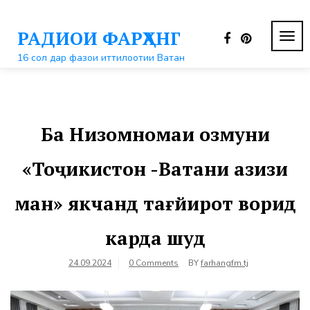
Перейти
к
РАДИОИ ФАРҲАНГ
контенту
ПЕР
НАВ
16 сол дар фазои иттилоотии Ватан
Ба Низомномаи озмуни
«Тоҷикистон -Ватани азизи
ман» якчанд тағйирот ворид
карда шуд
24.09.2024
0 Comments
BY
farhangfm.tj