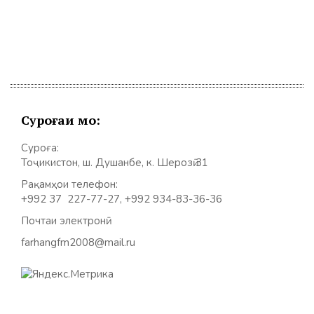
Суроғаи мо:
Суроға:
Тоҷикистон, ш. Душанбе, к. Шерозӣ 31
Рақамҳои телефон:
+992 37 227-77-27, +992 934-83-36-36
Почтаи электронӣ:
farhangfm2008@mail.ru