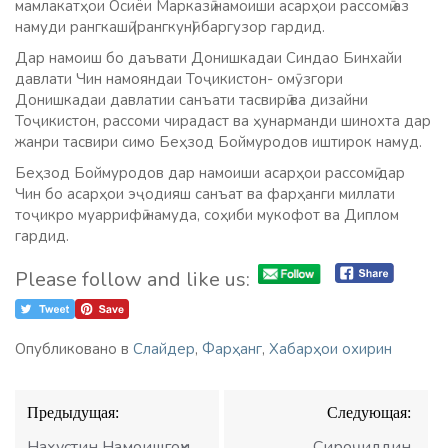
мамлакатҳои Осиёи Марказӣ намоиши асарҳои рассомӣ аз
намуди рангкашӣ (рангкунӣ) баргузор гардид.
Дар намоиш бо даъвати Донишкадаи Синдао Бинхайи
давлати Чин намояндаи Тоҷикистон- омӯзгори
Донишкадаи давлатии санъати тасвирӣ ва дизайни
Тоҷикистон, рассоми чирадаст ва ҳунарманди шинохта дар
жанри тасвири симо Беҳзод Боймуродов иштирок намуд.
Беҳзод Боймуродов дар намоиши асарҳои рассомӣ дар
Чин бо асарҳои эҷодияш санъат ва фарҳанги миллати
тоҷикро муаррифӣ намуда, соҳиби мукофот ва Диплом
гардид.
Please follow and like us:
Опубликовано в
Слайдер
,
Фарҳанг
,
Хабарҳои охирин
Навигация
Предыдущая:
Следующая:
по
Нахустин Намоишгоҳи
Сироҷиддин