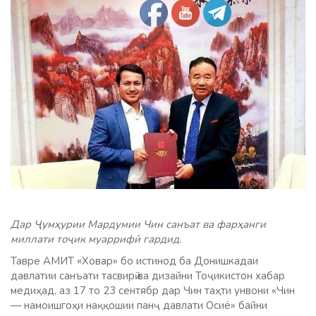
Дар Ҷумҳурии Мардумии Чин санъат ва фарҳанги
миллати тоҷик муаррифӣ гардид.
Тавре АМИТ «Ховар» бо истинод ба Донишкадаи
давлатии санъати тасвирӣ ва дизайни Тоҷикистон хабар
медиҳад, аз 17 то 23 сентябр дар Чин таҳти унвони «Чин
— намоишгоҳи наққошии панҷ давлати Осиё» байни