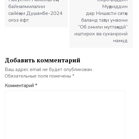
записям
байналмилалии
Муҳриддин
сайёҳии Душанбе-2024
дар Нишасти сатҳи
оғоз ёфт
баланд таҳти унвони
“Об омили муттаҳидӣ”
иштирок ва суханронӣ
намуд
Добавить комментарий
Ваш адрес email не будет опубликован.
Обязательные поля помечены
*
Комментарий
*