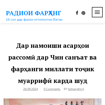
Перейти
к
РАДИОИ ФАРҲАНГ
контенту
ПЕР
НАВ
16 сол дар фазои иттилоотии Ватан
Дар намоиши асарҳои
рассомӣ дар Чин санъат ва
фарҳанги миллати тоҷик
муаррифӣ карда шуд
26.09.2024
0 Comments
BY
farhangfm.tj