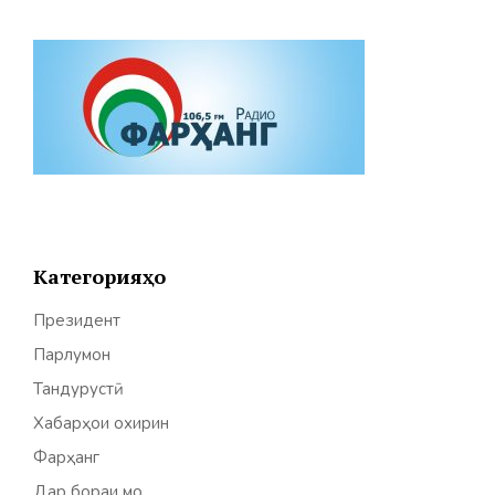
Категорияҳо
Президент
Парлумон
Тандурустӣ
Хабарҳои охирин
Фарҳанг
Дар бораи мо