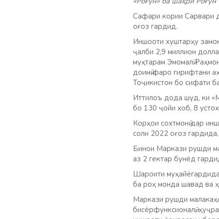
«Роғун» ба шаҳри Роғун
Сафари кории Сарвари д
оғоз гардид.
Иншооти хуштарҳу замон
ҷалби 2,9 миллион долл
муҳтарам Эмомалӣ Раҳмон
доимӣ фаро гирифтани аҳ
Тоҷикистон бо сифати ба
Иттилоъ дода шуд, ки «М
бо 130 ҷойи хоб, 8 усто
Корҳои сохтмонӣ дар инш
соли 2022 оғоз гардида
Бинои Маркази рушди ма
аз 2 гектар бунёд гарди
Шароити муҳайёгардида 
ба роҳ монда шавад ва 
Маркази рушди малакаҳои
бисёрфунксионалӣ, ҳуҷраҳ