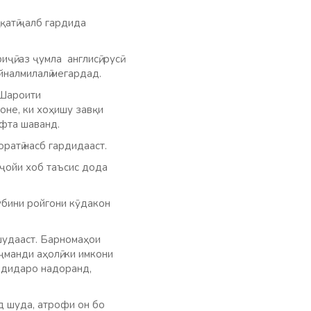
қатӣ ҷалб гардида
, аз ҷумла англисӣ, русӣ
йналмилалӣ мегардад.
 Шароити
оне, ки хоҳишу завқи
ифта шаванд.
ратӣ насб гардидааст.
 ҷойи хоб таъсис дода
убини ройгони кӯдакон
шудааст. Барномаҳои
манди аҳолӣ, ки имкони
рдидаро надоранд,
д шуда, атрофи он бо