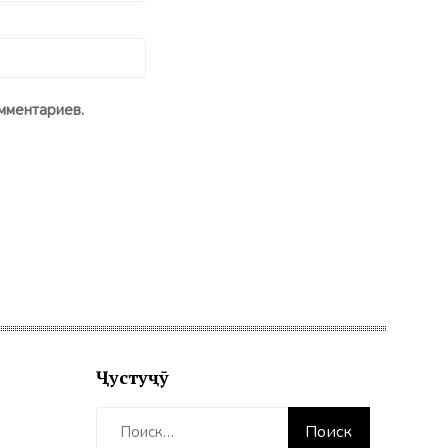
мментариев.
Ҷустуҷӯ
Найти: