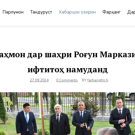
Парлумон
Тандурустӣ
Хабарҳои охирин
Фарҳанг
Дар
аҳмон дар шаҳри Роғун Марказ
ифтитоҳ намуданд
27.09.2024
0 Comments
BY
farhangfm.tj