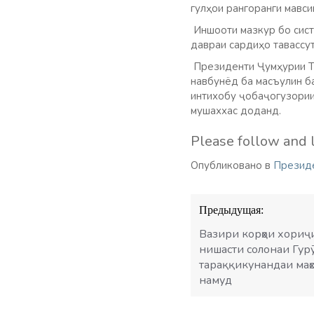
гулҳои рангоранги мавси
Иншооти мазкур бо сист
давраи сардиҳо тавассут
Президенти Ҷумҳурии То
навбунёд ба масъулин б
интихобу ҷобаҷогузории
мушаххас доданд.
Please follow and l
Опубликовано в
Презид
Навигация
Предыдущая:
по
записям
Вазири корҳои хориҷ
нишасти солонаи Гурӯ
тараққикунандаи маҳ
намуд