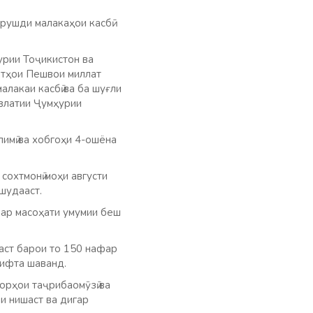
рушди малакаҳои касбӣ
рии Тоҷикистон ва
ятҳои Пешвои миллат
алакаи касбӣ ва ба шуғли
авлатии Ҷумҳурии
имӣ ва хобгоҳи 4-ошёна
сохтмонӣ моҳи августи
шудааст.
дар масоҳати умумии беш
аст барои то 150 нафар
рифта шаванд.
орҳои таҷрибаомӯзӣ ва
йи нишаст ва дигар