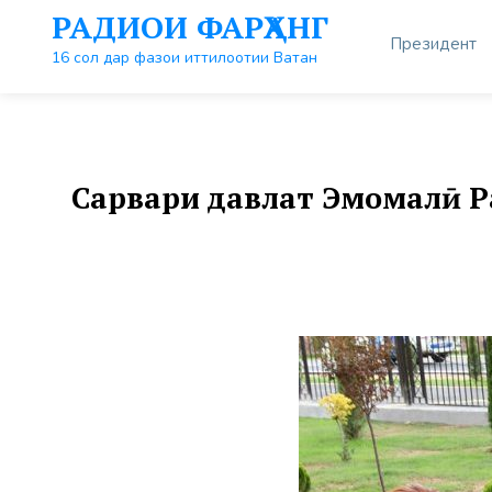
Перейти
РАДИОИ ФАРҲАНГ
к
Президент
контенту
16 сол дар фазои иттилоотии Ватан
Сарвари давлат Эмомалӣ Р