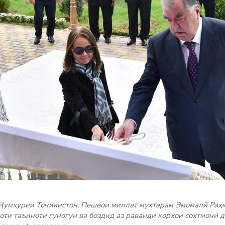
Ҷумҳурии Тоҷикистон, Пешвои миллат муҳтарам Эмомалӣ Раҳм
оти таъиноти гуногун ва боздид аз раванди корҳои сохтмонӣ 