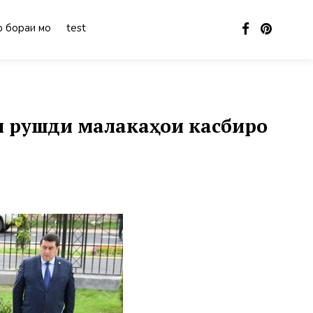
 бораи мо
test
и рушди малакаҳои касбиро