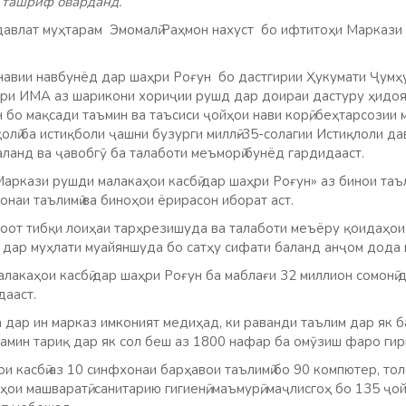
 ташриф оварданд.
авлат муҳтарам Эмомалӣ Раҳмон нахуст бо ифтитоҳи Маркази 
авии навбунёд дар шаҳри Роғун бо дастгирии Ҳукумати Ҷумҳу
ари ИМА аз шарикони хориҷии рушд дар доираи дастуру ҳидо
 бо мақсади таъмин ва таъсиси ҷойҳои нави корӣ, беҳтарсозии м
олӣ ба истиқболи ҷашни бузурги миллӣ-35-солагии Истиқлоли д
ланд ва ҷавобгӯ ба талаботи меъморӣ бунёд гардидааст.
аркази рушди малакаҳои касбӣ дар шаҳри Роғун» аз бинои таъл
хонаи таълимӣ ва биноҳои ёрирасон иборат аст.
оот тибқи лоиҳаи тарҳрезишуда ва талаботи меъёру қоидаҳои 
, дар муҳлати муайяншуда бо сатҳу сифати баланд анҷом дода 
лакаҳои касбӣ дар шаҳри Роғун ба маблағи 32 миллион сомонӣ 
дааст.
дар ин марказ имконият медиҳад, ки раванди таълим дар як б
ҳамин тариқ дар як сол беш аз 1800 нафар ба омӯзиш фаро ги
 касбӣ аз 10 синфхонаи барҳавои таълимӣ бо 90 компютер, тол
ои машваратӣ, санитарию гигиенӣ, маъмурӣ, маҷлисгоҳ бо 135 ҷо