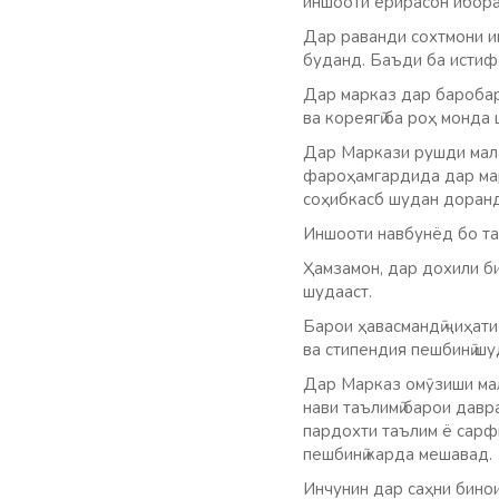
иншооти ёрирасон ибор
Дар раванди сохтмони ин
буданд. Баъди ба истиф
Дар марказ дар баробари
ва кореягӣ ба роҳ монда
Дар Маркази рушди малак
фароҳамгардида дар мар
соҳибкасб шудан доранд
Иншооти навбунёд бо таҷ
Ҳамзамон, дар дохили би
шудааст.
Барои ҳавасмандӣ ҷиҳат
ва стипендия пешбинӣ шу
Дар Марказ омӯзиши мал
нави таълимӣ барои давр
пардохти таълим ё сарф
пешбинӣ карда мешавад.
Инчунин дар саҳни бино