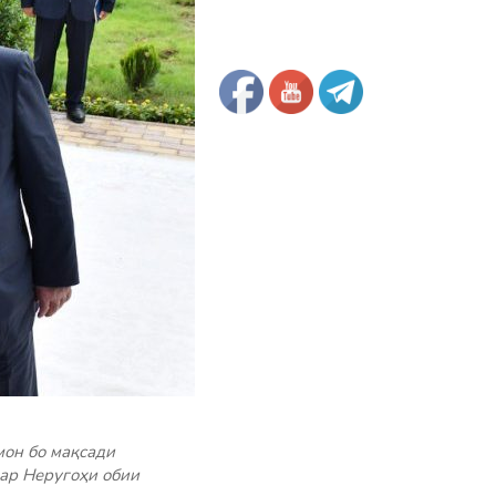
он бо мақсади
дар Неругоҳи обии