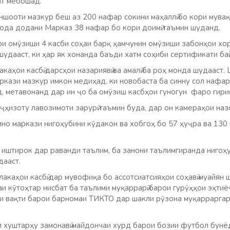
ат мебошад.
шооти мазкур беш аз 200 нафар сокини маҳаллӣ бо кори мувақ
ода додани Марказ 38 нафар бо кори доимӣ таъмин шуданд.
 омӯзиши 4 касби соҳаи барқ ҳамчунин омӯзиши забонҳои хориҷӣ
 шудааст, ки ҳар як хонанда баъди хатм соҳиби сертификати ба
аҳои касбӣ дарсҳои назариявӣ ва амалӣ ба роҳ монда шудааст.
кази мазкур имкон медиҳад, ки новобаста ба синну сол нафар
, метавонанд дар ин ҷо ба омӯзиш касбҳои гуногун фаро гир
ҳизоту лавозимоти зарурӣ таъмин буда, дар он камераҳои назо
но маркази нигоҳубини кӯдакон ва хобгоҳ бо 57 ҳуҷра ва 130
и иштирок дар раванди таълим, ба занони таълимгиранда нигоҳ
дааст.
акаҳои касбӣ дар мувофиқа бо ассотсиатсияҳои соҳавӣ муайян 
аи кӯтоҳтар нисбат ба таълими муқаррарӣ барои гурӯҳҳои эҳтиёҷ
и вақти барои барномаи ТИКТО дар шакли рӯзона муқаррарга
и хуштарҳу замонавӣ майдончаи хурд барои бозии футбол бунё