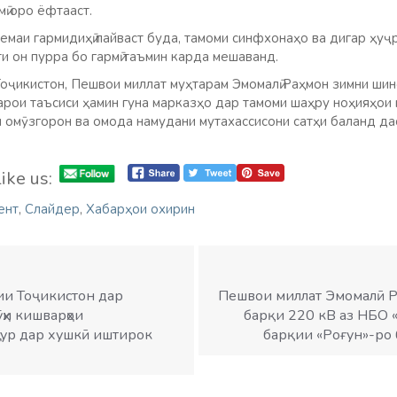
мӣ оро ёфтааст.
емаи гармидиҳӣ пайваст буда, тамоми синфхонаҳо ва дигар ҳуҷ
и он пурра бо гармӣ таъмин карда мешаванд.
ҷикистон, Пешвои миллат муҳтарам Эмомалӣ Раҳмон зимни шин
арои таъсиси ҳамин гуна марказҳо дар тамоми шаҳру ноҳияҳои 
 омӯзгорон ва омода намудани мутахассисони сатҳи баланд д
ike us:
ент
,
Слайдер
,
Хабарҳои охирин
ии Тоҷикистон дар
Пешвои миллат Эмомалӣ Р
ҳи кишварҳои
барқи 220 кВ аз НБО «
сур дар хушкӣ иштирок
барқии «Роғун»-ро