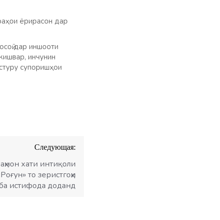
раҳои ёрирасон дар
осоӣ дар иншооти
кишвар, инчунин
астуру супоришҳои
Следующая:
аҳмон хати интиқоли
Роғун» то зеристгоҳи
 ба истифода доданд