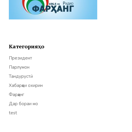
Категорияҳо
Президент
Парлумон
Тандурустӣ
Хабарҳои охирин
Фарҳанг
Дар бораи мо
test