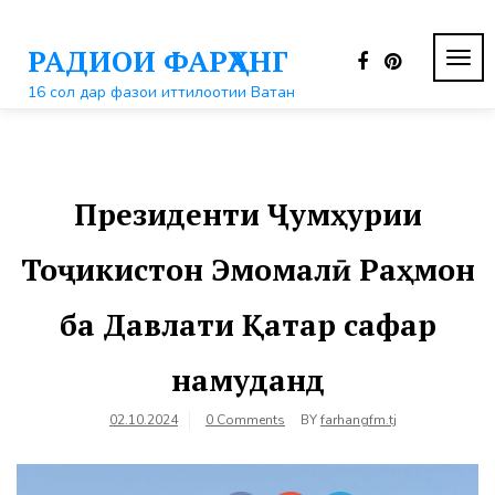
Перейти
к
РАДИОИ ФАРҲАНГ
контенту
ПЕР
НАВ
16 сол дар фазои иттилоотии Ватан
Президенти Ҷумҳурии
Тоҷикистон Эмомалӣ Раҳмон
ба Давлати Қатар сафар
намуданд
02.10.2024
0 Comments
BY
farhangfm.tj