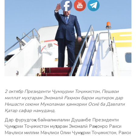
2 октябр Президенти Ҷумҳурии Тоҷикистон, Пешвои
миллат муҳтарам Эмомалӣ Раҳмон барои иштирок дар
Нишасти сеюми Муколамаи ҳамкории Осиё ба Давлати
Қатар сафар намуданд.
Дар фурудгоҳи байналмилалии Душанбе Президенти
Ҷумҳурии Тоҷикистон муҳтарам Эмомалӣ Раҳмонро Раиси
Маҷлиси миллии Маҷлиси Олии Ҷумҳурии Тоҷикистон, Раиси