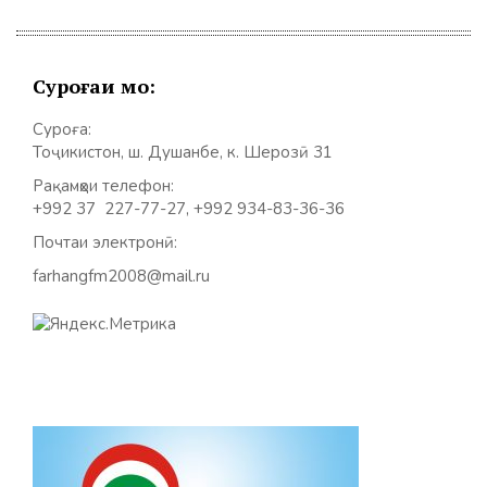
Суроғаи мо:
Суроға:
Тоҷикистон, ш. Душанбе, к. Шерозӣ 31
Рақамҳои телефон:
+992 37 227-77-27, +992 934-83-36-36
Почтаи электронӣ:
farhangfm2008@mail.ru