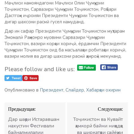
Маҷлиси намояндагони Маҷлиси Олии Ҷумҳурии
Тоҷикистон, Сарвазири Ҷумҳурии Тоҷикистон, Роҳбари
Дастгоҳи иҷроияи Президенти Ҷумҳурии Тоҷикистон ва
дигар шахсони расмӣ гусел намуданд.
Дар ин сафар Президенти Ҷумҳурии Тоҷикистон муҳтарам
Эмомалӣ Раҳмонро муовини Сарвазири Ҷумҳурии
Тоҷикистон, вазири корҳои хориҷӣ, ёрдамчии Президенти
Ҷумҳурии Тоҷикистон оид ба масъалаҳои робитаҳои хориҷӣ,
вазири молия ва дигар шахсони расмӣ ҳамроҳӣ мекунанд.
Please follow and like us:
Опубликовано в
Президент
,
Слайдер
,
Хабарҳои охирин
Навигация
Предыдущая:
Следующая:
по
записям
Дар шаҳри Истаравшан
Тоҷикистон ва Кувайт
нахустин Фестивали
ҳамкорӣ байни ниҳодҳо
байналмилалии
ва ширкатҳои сайёҳии