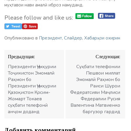
муҳтавои нави амалӣ иброз намуданд.
Please follow and like us:
Опубликовано в
Президент
,
Слайдер
,
Хабарҳои охирин
Навигация
Предыдущая:
Следующая:
по
записям
Президенти Ҷумҳурии
Суҳбати телефонии
Тоҷикистон Эмомалӣ
Пешвои миллат
Раҳмон бо
Эмомалӣ Раҳмон бо
Президенти Ҷумҳурии
Раиси Шурои
Қазоқистон Қосим-
Федератсияи Маҷлиси
Жомарт Токаев
Федералии Русия
суҳбати телефонӣ
Валентина Матвиенко
анҷом доданд
баргузор гардид
Добавить комментарий