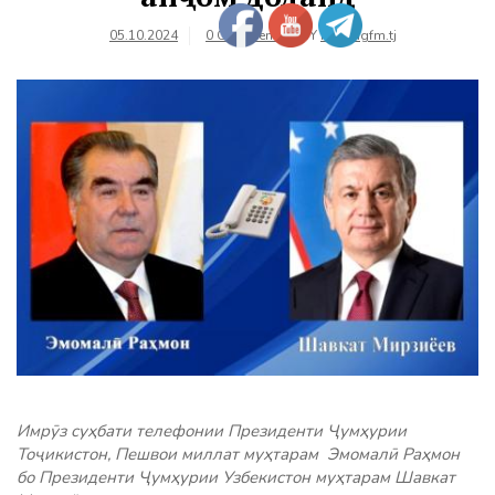
05.10.2024
0 Comments
BY
farhangfm.tj
Имрӯз суҳбати телефонии Президенти Ҷумҳурии
Тоҷикистон, Пешвои миллат муҳтарам Эмомалӣ Раҳмон
бо Президенти Ҷумҳурии Узбекистон муҳтарам Шавкат