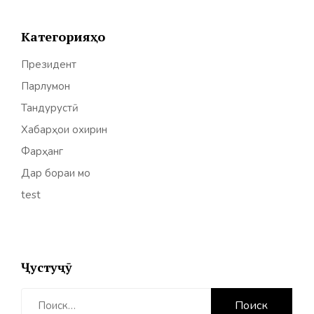
Категорияҳо
Президент
Парлумон
Тандурустӣ
Хабарҳои охирин
Фарҳанг
Дар бораи мо
test
Ҷустуҷӯ
Найти: