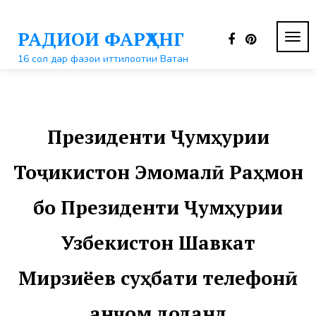
Перейти
к
РАДИОИ ФАРҲАНГ
контенту
ПЕР
НАВ
16 сол дар фазои иттилоотии Ватан
Президенти Ҷумҳурии
Тоҷикистон Эмомалӣ Раҳмон
бо Президенти Ҷумҳурии
Узбекистон Шавкат
Мирзиёев суҳбати телефонӣ
анҷом доданд