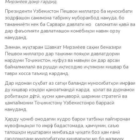
Мирзиёев доир гардид.
Президенти Узбекистон Пешвои миллатро ба муносибати
зодрӯзашон самимона табрику муборакбод намуда, бо
таманниёти нек ба Сарвари давлати мо саломатии қавӣ ва
дар фаъолияти давлатиашон комёбиҳои навин орзу
намуданд.
Зимнан, муҳтарам Шавкат Мирзиёев саҳми беназири
Пешвои миллатро дар таҳкими пояҳои давлатдории
мардуми Тоҷикистон, нуфуз ва мавқеи он дар арсаи
байналмилалӣ ва рушди иқтисодию иҷтимоии кишвар ба
таври хосса таъкид карданд.
Дар идомаи суҳбат аз сатҳи баланди муносибатҳои имрӯзаи
ду кишвар изҳори қаноатмандӣ карда, ҳолат ва дурнамои
робитаҳои дӯстӣ, ҳусни ҳамҷаворӣ, шарикии стратегӣ ва
ҳампаймонии Тоҷикистону Узбекистонро баррасӣ
намуданд.
Ҳарду ҷониб омодагии худро барои татбиқи пайгиронаи
мувофиқаҳои то имрӯз бадастомада, ҳамчунин, саъю
талошҳои муштараки минбаъда ҷиҳати боз ҳам ғанӣ
гардонидани муносибатҳои кишварҳои мо бо мазмуну