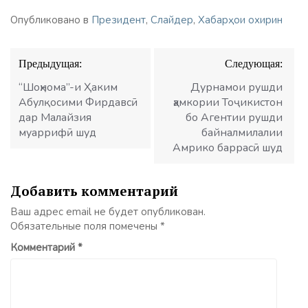
Опубликовано в
Президент
,
Слайдер
,
Хабарҳои охирин
Навигация
Предыдущая:
Следующая:
по
записям
“Шоҳнома”-и Ҳаким
Дурнамои рушди
Абулқосими Фирдавсӣ
ҳамкории Тоҷикистон
дар Малайзия
бо Агентии рушди
муаррифӣ шуд
байналмилалии
Амрико баррасӣ шуд
Добавить комментарий
Ваш адрес email не будет опубликован.
Обязательные поля помечены
*
Комментарий
*