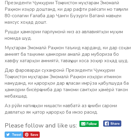
Президенти Ҷумҳурии Тоҷикистон муҳтарам Эмомалӣ
Раҳмон изҳор доштанд, ки дар рафти раёсати мо таҷлили
80-солагии Ғалаба дар Ҷанги Бузурги Ватанӣ мавқеи
махсус хоҳад дошт.
Рушди ҳамкории парлумонӣ низ аз авлавиятҳои муҳим
номида шуд.
Муҳтарам Эмомалӣ Раҳмон таъкид карданд, ки дар соҳаи
амният ба таҳкими ҳамкории амалӣ дар мубориза бо
хавфу хатарҳои амниятӣ, таваҷҷуҳи хоса зоҳир хоҳад шуд.
Дар фароварди суханронӣ Президенти Ҷумҳурии
Тоҷикистон муҳтарам Эмомалӣ Раҳмон изҳори итминон
намуданд, ки қарорҳои дар ҷаласаи имрӯза қабулшуда ба
ҳамкории бисёрҷониба дар тамоми самтҳои ҳамёрӣ такон
мебахшад.
Аз рӯйи натиҷаҳои нишасти навбатӣ аз ҷониби сарони
давлатҳо як қатор қарорҳо ба имзо расид.
Please follow and like us: