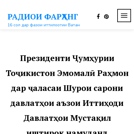
Перейти
к
РАДИОИ ФАРҲАНГ
контенту
ПЕР
НАВ
16 сол дар фазои иттилоотии Ватан
Президенти Ҷумҳурии
Тоҷикистон Эмомалӣ Раҳмон
дар ҷаласаи Шурои сарони
давлатҳои аъзои Иттиҳоди
Давлатҳои Мустақил
иштирок намуданд