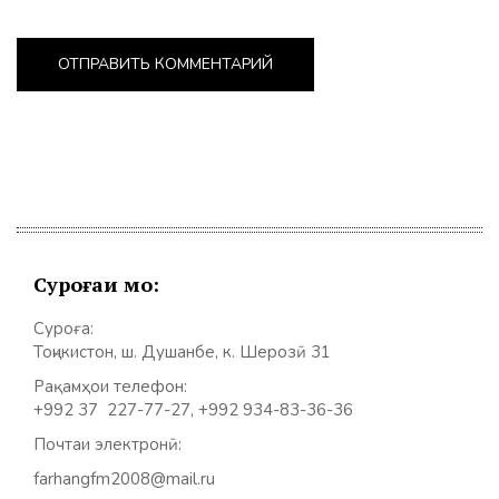
Суроғаи мо:
Суроға:
Тоҷикистон, ш. Душанбе, к. Шерозӣ 31
Рақамҳои телефон:
+992 37 227-77-27, +992 934-83-36-36
Почтаи электронӣ:
farhangfm2008@mail.ru