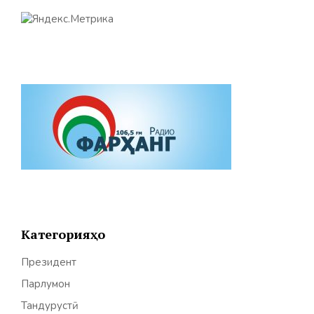
Категорияҳо
Президент
Парлумон
Тандурустӣ