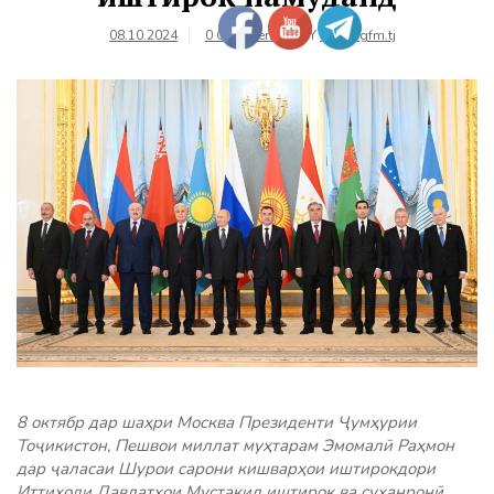
08.10.2024
0 Comments
BY
farhangfm.tj
8 октябр дар шаҳри Москва Президенти Ҷумҳурии
Тоҷикистон, Пешвои миллат муҳтарам Эмомалӣ Раҳмон
дар ҷаласаи Шурои сарони кишварҳои иштирокдори
Иттиҳоди Давлатҳои Мустақил иштирок ва суханронӣ