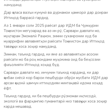
намуданд.
Дар ҷаласа вазъи кунунӣ ва дурнамои ҳамкорӣ дар доираи
Иттиҳод баррасӣ гардид.
Аз 1 январи соли 2025 раёсат дар ИДМ ба Ҷумҳурии
Тоҷикистон мегузарад ва аз ин рӯ, Сарвари давлати мо,
муҳтарам Эмомалӣ Раҳмон, зимни суханронии худ ба
муаррифии авлавиятҳои раёсати Тоҷикистон дар Иттиҳод
таваҷҷуҳи хоса зоҳир намуданд.
Зимнан, таъкид гардид, ки яке аз авлавиятҳои асосии
раёсати мо ба роҳ мондани муҳокима оид ба беҳсозии
фаъолияти Иттиҳод хоҳад буд.
Сарвари давлати мо, инчунин таъкид карданд, ки дар
ҷанбаи сиёсӣ кор барои пешбурди обрӯи мусбати ИДМ дар
арсаи ҷаҳонӣ ҳамчун иттиҳодияи минтақавӣ идома хоҳад
ёфт.
Таъкид гардид, ки ба пешбурди рӯзномаи иқтисодӣ,
экологӣ ва фарҳангию гуманитарӣ низ таваҷҷуҳи хоса зоҳир
карда мешавад.