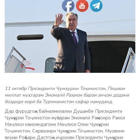
11 октябр Президенти Ҷумҳурии Тоҷикистон, Пешвои
миллат муҳтарам Эмомалӣ Раҳмон барои анҷом додани
боздиди корӣ ба Туркманистон сафар намуданд.
Дар фурудгоҳи байналмилалии Душанбе Президенти
Ҷумҳурии Тоҷикистон муҳтарам Эмомалӣ Раҳмонро Раиси
Маҷлиси намояндагони Маҷлиси Олии Ҷумҳурии
Тоҷикистон, Сарвазири Ҷумҳурии Тоҷикистон, Муовини
якуми Роҳбари Дастгоҳи иҷроияи Президенти Ҷумҳурии