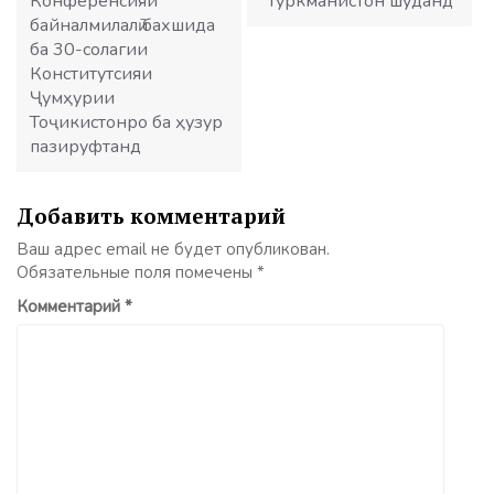
Конференсияи
Туркманистон шуданд
байналмилалӣ бахшида
ба 30-солагии
Конститутсияи
Ҷумҳурии
Тоҷикистонро ба ҳузур
пазируфтанд
Добавить комментарий
Ваш адрес email не будет опубликован.
Обязательные поля помечены
*
Комментарий
*