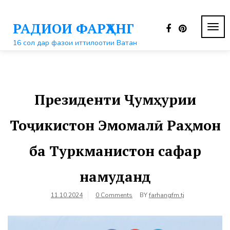
Перейти
к
РАДИОИ ФАРҲАНГ
контенту
ПЕР
НАВ
16 сол дар фазои иттилоотии Ватан
Президенти Ҷумҳурии
Тоҷикистон Эмомалӣ Раҳмон
ба Туркманистон сафар
намуданд
11.10.2024
0 Comments
BY
farhangfm.tj