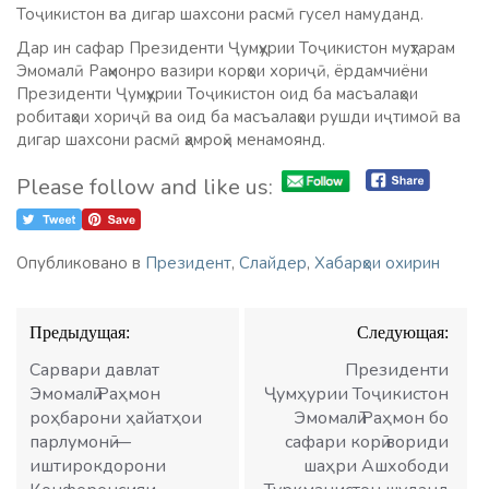
Тоҷикистон ва дигар шахсони расмӣ гусел намуданд.
Дар ин сафар Президенти Ҷумҳурии Тоҷикистон муҳтарам
Эмомалӣ Раҳмонро вазири корҳои хориҷӣ, ёрдамчиёни
Президенти Ҷумҳурии Тоҷикистон оид ба масъалаҳои
робитаҳои хориҷӣ ва оид ба масъалаҳои рушди иҷтимоӣ ва
дигар шахсони расмӣ ҳамроҳӣ менамоянд.
Please follow and like us:
Опубликовано в
Президент
,
Слайдер
,
Хабарҳои охирин
Навигация
Предыдущая:
Следующая:
по
записям
Сарвари давлат
Президенти
Эмомалӣ Раҳмон
Ҷумҳурии Тоҷикистон
роҳбарони ҳайатҳои
Эмомалӣ Раҳмон бо
парлумонӣ —
сафари корӣ вориди
иштирокдорони
шаҳри Ашхободи