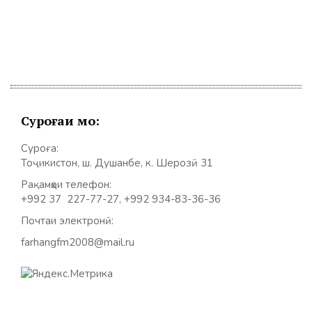
Суроғаи мо:
Суроға:
Тоҷикистон, ш. Душанбе, к. Шерозӣ 31
Рақамҳои телефон:
+992 37 227-77-27, +992 934-83-36-36
Почтаи электронӣ:
farhangfm2008@mail.ru