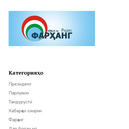
Категорияҳо
Президент
Парлумон
Тандурустӣ
Хабарҳои охирин
Фарҳанг
Дар бораи мо