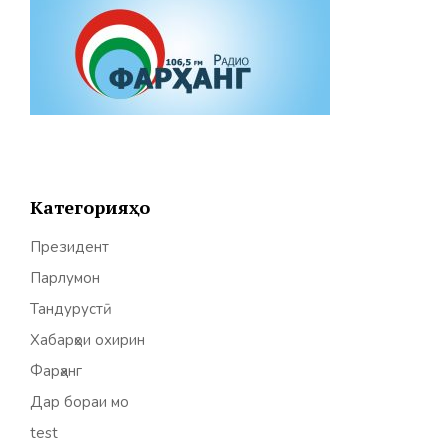
Категорияҳо
Президент
Парлумон
Тандурустӣ
Хабарҳои охирин
Фарҳанг
Дар бораи мо
test