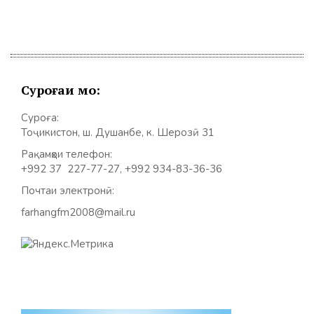
Суроғаи мо:
Суроға:
Тоҷикистон, ш. Душанбе, к. Шерозӣ 31
Рақамҳои телефон:
+992 37 227-77-27, +992 934-83-36-36
Почтаи электронӣ:
farhangfm2008@mail.ru