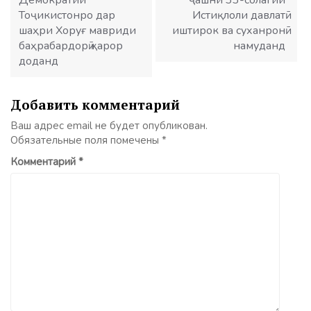
Демократии
ҷашни 33-солагии
Тоҷикистонро дар
Истиқлоли давлатӣ
шаҳри Хоруғ мавриди
иштирок ва суханронӣ
баҳрабардорӣ қарор
намуданд
доданд
Добавить комментарий
Ваш адрес email не будет опубликован.
Обязательные поля помечены
*
Комментарий
*