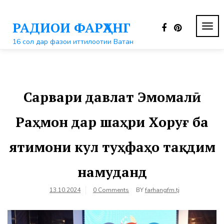
Перейти
к
РАДИОИ ФАРҲАНГ
контенту
ПЕР
НАВ
16 сол дар фазои иттилоотии Ватан
Сарвари давлат Эмомалӣ
Раҳмон дар шаҳри Хоруғ ба
ятимони кул туҳфаҳо тақдим
намуданд
13.10.2024
0 Comments
BY
farhangfm.tj