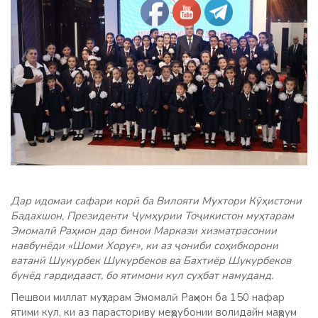
Дар идомаи сафари корӣ ба Вилояти Мухтори Кӯҳистони
Бадахшон, Президенти Ҷумҳурии Тоҷикистон муҳтарам
Эмомалӣ Раҳмон дар бинои Маркази хизматрасонии
навбунёди «Шоми Хоруғ», ки аз ҷониби соҳибкорони
ватанӣ Шукурбек Шукурбеков ва Бахтиёр Шукурбеков
бунёд гардидааст, бо ятимони кул суҳбат намуданд.
Пешвои миллат муҳтарам Эмомалӣ Раҳмон ба 150 нафар
ятими кул, ки аз парасториву меҳрубонии волидайн маҳрум