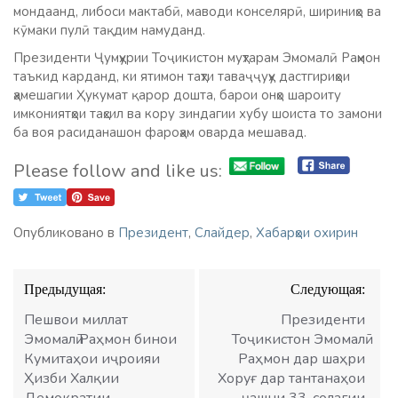
мондаанд, либоси мактабӣ, маводи конселярӣ, шириниҳо ва
кӯмаки пулӣ тақдим намуданд.
Президенти Ҷумҳурии Тоҷикистон муҳтарам Эмомалӣ Раҳмон
таъкид карданд, ки ятимон таҳти таваҷҷуҳу дастгириҳои
ҳамешагии Ҳукумат қарор дошта, барои онҳо шароиту
имкониятҳои таҳсил ва кору зиндагии хубу шоиста то замони
ба воя расиданашон фароҳам оварда мешавад.
Please follow and like us:
Опубликовано в
Президент
,
Слайдер
,
Хабарҳои охирин
Навигация
Предыдущая:
Следующая:
по
записям
Пешвои миллат
Президенти
Эмомалӣ Раҳмон бинои
Тоҷикистон Эмомалӣ
Кумитаҳои иҷроияи
Раҳмон дар шаҳри
Ҳизби Халқии
Хоруғ дар тантанаҳои