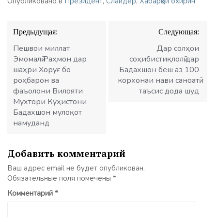
Опубликовано в
Президент
,
Слайдер
,
Хабарҳои охирин
Навигация
Предыдущая:
Следующая:
по
записям
Пешвои миллат
Дар солҳои
Эмомалӣ Раҳмон дар
соҳибистиқлолӣ дар
шаҳри Хоруғ бо
Бадахшон беш аз 100
роҳбарон ва
корхонаи нави саноатӣ
фаъолони Вилояти
таъсис дода шуд
Мухтори Кӯҳистони
Бадахшон мулоқот
намуданд
Добавить комментарий
Ваш адрес email не будет опубликован.
Обязательные поля помечены
*
Комментарий
*