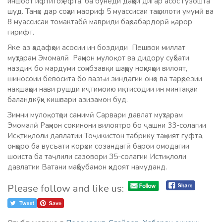
иншоот ифтитоҳ ёфта, ба бунёди даҳҳои дигар асос гузошта
шуд. Танҳо дар соҳаи маориф 5 муассисаи таҳсилоти умумӣ ва
8 муассисаи томактабӣ мавриди баҳрабардорӣ қарор
гирифт.
Яке аз ҳадафҳои асосии ин боздиди Пешвои миллат
муҳтарам Эмомалӣ Раҳмон мулоқот ва дидору суҳбати
наздик бо мардуми соҳибзавқи шаҳру ноҳияҳои вилоят,
шиносоии бевосита бо вазъи зиндагии онҳо ва тарҳрезии
нақшаҳои нави рушди иҷтимоию иқтисодии ин минтақаи
баландкӯҳи кишвари азизамон буд.
Зимни мулоқотҳои самимӣ Сарвари давлат муҳтарам
Эмомалӣ Раҳмон сокинони вилоятро бо ҷашни 33-солагии
Исқтиқлоли давлатии Тоҷикистон табрику таҳният гуфта,
онҳоро ба вусъати корҳои созандагӣ барои омодагии
шоиста ба таҷлили сазовори 35-солагии Истиқлоли
давлатии Ватани маҳбубамон ҳидоят намуданд.
Please follow and like us: