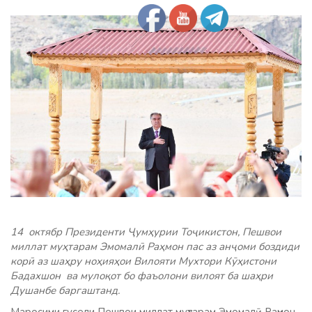
14 октябр Президенти Ҷумҳурии Тоҷикистон, Пешвои
миллат муҳтарам Эмомалӣ Раҳмон пас аз анҷоми боздиди
корӣ аз шаҳру ноҳияҳои Вилояти Мухтори Кӯҳистони
Бадахшон ва мулоқот бо фаъолони вилоят ба шаҳри
Душанбе баргаштанд.