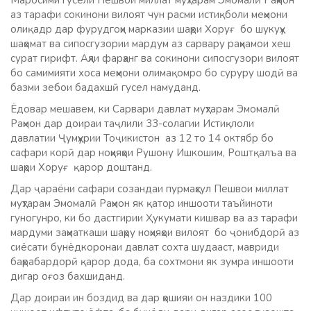
Маросими гусели Пешвои миллат муҳтарам Эмомалӣ Раҳмон
аз тарафи сокинони вилоят чун расми истиқболи меҳмони
олиқадр дар фурудгоҳи марказии шаҳри Хоруғ бо шукуҳу
шаҳомат ва сипосгузории мардум аз сарвару раҳнамои хеш
сурат гирифт. Аҳли фарҳанг ва сокинони сипосгузори вилоят
бо самимияти хоса меҳмони олимақомро бо суруру шодӣ ва
базми зебои бадахшӣ гусел намуданд.
Ёдовар мешавем, ки Сарвари давлат муҳтарам Эмомалӣ
Раҳмон дар доираи таҷлили 33-солагии Истиқлоли
давлатии Ҷумҳурии Тоҷикистон аз 12 то 14 октябр бо
сафари корӣ дар ноҳияҳои Рушону Ишкошим, Роштқалъа ва
шаҳри Хоруғ қарор доштанд.
Дар ҷараёни сафари созандаи пурмаҳсул Пешвои миллат
муҳтарам Эмомалӣ Раҳмон як қатор иншооти таъйиноти
гуногунро, ки бо дастгирии Ҳукумати кишвар ва аз тарафи
мардуми заҳматкаши шаҳру ноҳияҳои вилоят бо ҷонибдорӣ аз
сиёсати бунёдкоронаи давлат сохта шудааст, мавриди
баҳрабардорӣ қарор дода, ба сохтмони як зумра иншооти
дигар оғоз бахшиданд.
Дар доираи ин боздид ва дар ҳошияи он наздики 100