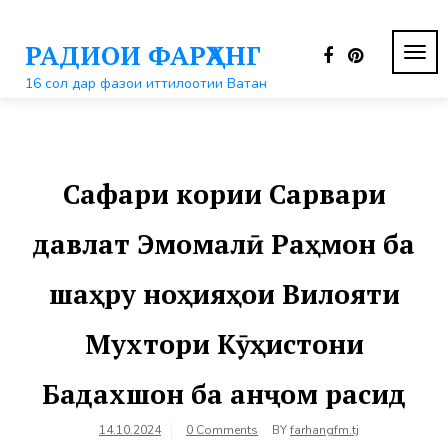
Перейти
к
РАДИОИ ФАРҲАНГ
контенту
ПЕР
НАВ
16 сол дар фазои иттилоотии Ватан
Сафари кории Сарвари
давлат Эмомалӣ Раҳмон ба
шаҳру ноҳияҳои Вилояти
Мухтори Кӯҳистони
Бадахшон ба анҷом расид
14.10.2024
0 Comments
BY
farhangfm.tj