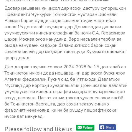
Ёдовар мешавем, ки имсол дар асоси дастуру супоришҳои
Президенти Ҷумҳурии Тоҷикистон муҳтарам Эмомалӣ
Раҳмон барои рушди соҳаи синамои тоҷик маротибаи
аввал 15 довталаб таҳсилро дар Донишкадаи давлатии
умумирусиягии кинематографияи ба номи С.А. Герасимови
шаҳри Москва оғоз намуданд. Зеро масъалаи тарбия ва
омода намудани кадрҳои баландихтисос барои соҳаи
синамои миллӣ дар меҳвари таваҷҷуҳи Ҳукумати мамлакат
қарор дорад.
Дар давраи таҳсили солҳои 2024-2028 ба 15 довталаб аз
Тоҷикистон имкон дода мешавад, ки дар асоси бурсияҳои
Агентии федералии Русия оид ба Иттиҳоди Давлатҳои
Мустақил дар коргоҳи ҳунарпешагии Донишкадаи давлатии
умумирусиягии кинематография маҳорати ҳунарпешагиро
азхуд намоянд. Пас аз хатми таҳсил ҳунарпешаҳои касбӣ
ба Тоҷикистон баргашта, дар соҳаи театру синамо
фаъолият менамоянд, ки ин ба рушду пешрафти соҳа
мусоидат мекунад.
Please follow and like us: