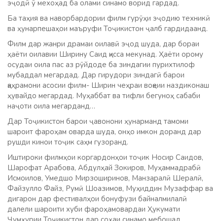
эҷодӣ ӯ мехоҳад ба олами синамо ворид гардад.
Ба таҳия ва наворбардории филм гурӯҳи эҷодию техникӣ
ва ҳунарпешаҳои маъруфи Тоҷикистон ҷалб гардидаанд.
Филм дар жанри драмаи оилавӣ эҷод шуда, дар бораи
ҳаёти оилавии Ширину Саид қисса мекунад. Ҳаёти орому
осудаи оила пас аз рӯйдоде ба зиндагии пурихтилоф
мубаддал мегардад. Дар гирудори зиндагӣ барои
қаҳрамони асосии филм- Ширин чеҳраи воқеии наздиконаш
ҳувайдо мегардад. Муҳаббат ва тифли бегуноҳ сабаби
наҷоти оила мегарданд…
Дар Тоҷикистон барои ҷавонони ҳунарманд тамоми
шароит фароҳам оварда шуда, онҳо имкон доранд дар
рушди кинои тоҷик саҳм гузоранд.
Иштироки филмҳои коргардонҳои тоҷик Носир Саидов,
Шарофат Арабова, Абдулҳай Зокиров, Муҳаммадрабӣ
Исмоилов, Умедшо Мирзоширинов, Манзаралӣ Шералӣ,
Файзулло Файз, Румӣ Шоазимов, Муҳиддин Музаффар ва
дигарон дар фестивалҳои бонуфузи байналмилалӣ
далели шароити хуби фароҳамовардаи Ҳукумати
Ҷумҳурии Тоҷикистон дар соҳаи синамо мебошад.