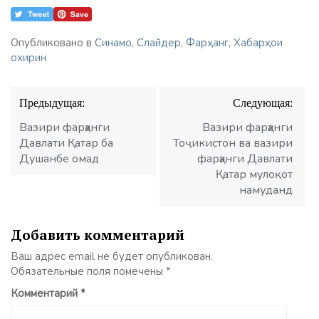
Опубликовано в
Синамо
,
Слайдер
,
Фарҳанг
,
Хабарҳои
охирин
Навигация
Предыдущая:
Следующая:
по
записям
Вазири фарҳанги
Вазири фарҳанги
Давлати Қатар ба
Тоҷикистон ва вазири
Душанбе омад
фарҳанги Давлати
Қатар мулоқот
намуданд
Добавить комментарий
Ваш адрес email не будет опубликован.
Обязательные поля помечены
*
Комментарий
*