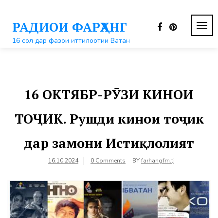
Перейти
к
РАДИОИ ФАРҲАНГ
контенту
ПЕР
НАВ
16 сол дар фазои иттилоотии Ватан
16 ОКТЯБР-РӮЗИ КИНОИ
ТОҶИК. Рушди кинои тоҷик
дар замони Истиқлолият
16.10.2024
0 Comments
BY
farhangfm.tj