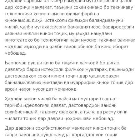
Ҳадафи барнома аз тайёр намудани мутахассисони ҷавон
дар хориҷи мамлакат, таъмини соҳаи синамо бо техникаву
технологияи ҳозиразамони филмофарӣ ва
кинонамоишдиҳӣ, истеҳсоли филмҳои баландмазмуни
миллӣ, ҷалби мутахассисони баландихтисос, барқарорсозии
хазинаи миллии кинои тоҷик, муҷаҳҳаз намудани
кинотеатрҳо бо технологияи нави муосир, таҳкими заминаи
моддию иқтисодӣ ва ҷалби тамошобинон ба кино иборат
мебошад.
Барномаи рушди кино ба тақвияти ҳамкорӣ бо дигар
давлатҳо барои истеҳсоли филмҳои муштарак, пешниҳоди
дастовардҳои соҳаи кинои тоҷик дар ҷашнвораҳои
байналмиллалию минтақавӣ ва муаррифии кинои тоҷик дар
арсаи ҷаҳон мусоидат менамояд.
Ҳадафи кинои миллӣ ба ҳайси маъмултарин санъат-
тарғиби идеологияи давлат, дастовардҳои замони
соҳибистиқлолӣ, таъриху фарҳанг, анъана ва расму оини
миллати тоҷик дар давраи ҷоҳонишавӣ мебошад.
Дар даврони соҳибистиқлолии мамлакат кинои тоҷик ба
таври замонавӣ рушд намуда, коргардонҳои тоҷик