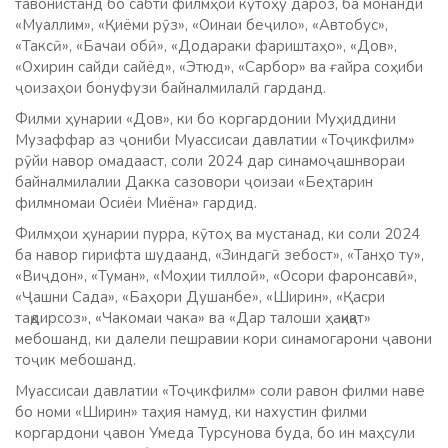
тавонистанд бо сабти филмҳои кӯтоҳу дароз, ба монанди
«Муаллим», «Қиёми рӯз», «Оинаи беҷило», «Автобус»,
«Таксӣ», «Бачаи обӣ», «Додараки фариштаҳо», «Дов»,
«Охирин сайди сайёд», «Этюд», «Сарбор» ва ғайра соҳиби
ҷоизаҳои бонуфузи байналмилалӣ гарданд.
Филми ҳунарии «Дов», ки бо коргардонии Муҳиддини
Музаффар аз ҷониби Муассисаи давлатии «Тоҷикфилм»
рӯйи навор омадааст, соли 2024 дар синамоҷашнвораи
байналмилалии Дакка сазовори ҷоизаи «Беҳтарин
филмномаи Осиёи Миёна» гардид.
Филмҳои ҳунарии пурра, кӯтоҳ ва мустанад, ки соли 2024
ба навор гирифта шудаанд, «Зиндагӣ зебост», «Танҳо ту»,
«Виҷдон», «Туман», «Моҳии тиллоӣ», «Осори фаронсавӣ»,
«Ҷашни Сада», «Баҳори Душанбе», «Ширин», «Қасри
тақдирсоз», «Чакомаи чака» ва «Дар талоши ҳақиқат»
мебошанд, ки далели пешравии кори синамогарони ҷавони
тоҷик мебошанд.
Муассисаи давлатии «Тоҷикфилм» соли равон филми наве
бо номи «Ширин» таҳия намуд, ки нахустин филми
коргардони ҷавон Умеда Турсунова буда, бо ин маҳсули