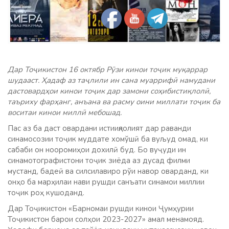
Дар Тоҷикистон 16 октябр Рӯзи кинои тоҷик муқаррар
шудааст. Ҳадаф аз таҷлили ин сана муаррифӣ намудани
дастовардҳои кинои тоҷик дар замони соҳибистиқлолӣ,
таъриху фарҳанг, анъана ва расму оини миллати тоҷик ба
воситаи кинои миллӣ мебошад.
Пас аз ба даст овардани истииқлолият дар раванди
синамосозии тоҷик муддате хомўшӣ ба вуљуд омад, ки
сабаби он нооромиҳои дохилӣ буд. Бо вуҷуди ин
синамотографистони тоҷик зиёда аз дусад филми
мустанд, бадеӣ ва силсилавиро рўи навор оварданд, ки
онҳо ба марҳилаи нави рушди санъати синамои миллии
тоҷик роҳ кушоданд.
Дар Тоҷикистон «Барномаи рушди кинои Ҷумҳурии
Тоҷикистон барои солҳои 2023-2027» амал менамояд.