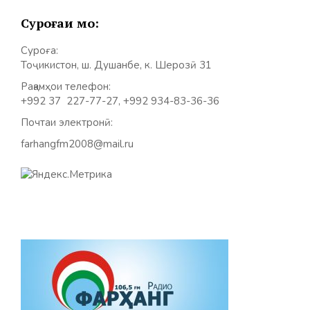
Суроғаи мо:
Суроға:
Тоҷикистон, ш. Душанбе, к. Шерозӣ 31
Рақамҳои телефон:
+992 37 227-77-27, +992 934-83-36-36
Почтаи электронӣ:
farhangfm2008@mail.ru