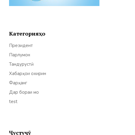
Категорияҳо
Президент
Парлумон
Тандурустӣ
Хабарҳои охирин
Фарҳанг
Дар бораи мо
test
Ҷустуҷӯ