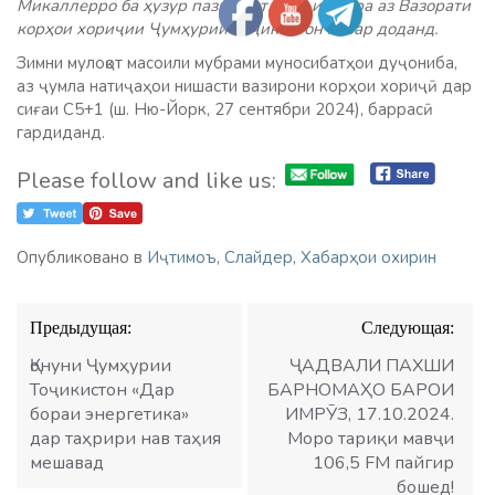
Микаллерро ба ҳузур пазируфт. Дар ин бора аз Вазорати
корҳои хориҷии Ҷумҳурии Тоҷикистон хабар доданд.
Зимни мулоқот масоили мубрами муносибатҳои дуҷониба,
аз ҷумла натиҷаҳои нишасти вазирони корҳои хориҷӣ дар
сиғаи С5+1 (ш. Ню-Йорк, 27 сентябри 2024), баррасӣ
гардиданд.
Please follow and like us:
Опубликовано в
Иҷтимоъ
,
Слайдер
,
Хабарҳои охирин
Навигация
Предыдущая:
Следующая:
по
записям
Қонуни Ҷумҳурии
ҶАДВАЛИ ПАХШИ
Тоҷикистон «Дар
БАРНОМАҲО БАРОИ
бораи энергетика»
ИМРӮЗ, 17.10.2024.
дар таҳрири нав таҳия
Моро тариқи мавҷи
мешавад
106,5 FM пайгир
бошед!