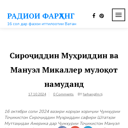
Перейти
к
РАДИОИ ФАРҲАНГ
контенту
ПЕР
НАВ
16 сол дар фазои иттилоотии Ватан
Сироҷиддин Муҳриддин ва
Мануэл Микаллер мулоқот
намуданд
17.10.2024
0 Comments
BY
farhangfm.tj
16 октябри соли 2024 вазири корҳои хориҷии Ҷумҳурии
Тоҷикистон Сироҷиддин Муҳриддин сафири Штатҳои
Муттаҳидаи Америка дар Ҷумҳурии Тоҷикистон Мануэл