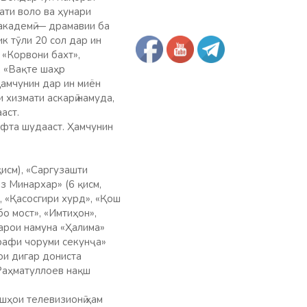
ати воло ва ҳунари
академӣ — драмавии ба
к тӯли 20 сол дар ин
 «Корвони бахт»,
, «Вақте шаҳр
Ҳамчунин дар ин миён
 хизмати аскарӣ намуда,
аст.
уфта шудааст. Ҳамчунин
қисм), «Саргузашти
з Минархар» (6 қисм,
, «Қасосгири хурд», «Қош
о мост», «Имтиҳон»,
барои намуна «Ҳалима»
арафи чоруми секунҷа»
ои дигар дониста
Раҳматуллоев нақш
ҳои телевизионӣ ҳам