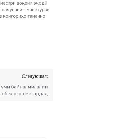
масири воқеии эҷодӣ
и намунавӣ — минётураи
в комгориҳо таманно
Следующая:
-уми байналмилалии
нбе» оғоз мегардад