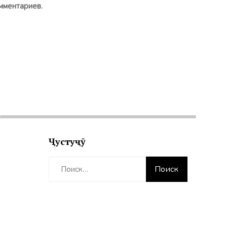
мментариев.
Ҷустуҷӯ
Найти: