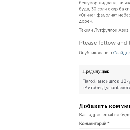
бешумор дидаанд, ки як
буда, 30 соли охир ба с
«Ойина» фаъолият мебар
дорем.
Таҳияи Лутфуллои Азиз
Please follow and l
Опубликовано в
Слайде
Навигация
Предыдущая:
по
записям
Пагоҳ Намоишгоҳи 12
«Китоби Душанбе»оғ
Добавить комме
Ваш адрес email не буд
Комментарий
*