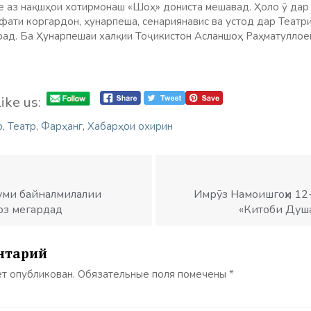
е аз нақшҳои хотирмонаш «Шоҳ» дониста мешавад. Ҳоло ӯ дар 
ифати коргардон, ҳунарпеша, сенариянавис ва устод дар Театр
ад. Ба Ҳунарпешаи халқии Тоҷикистон Асланшоҳ Раҳматуллое
ike us:
р
,
Театр
,
Фарҳанг
,
Хабарҳои охирин
-уми байналмилалии
Имрӯз Намоишгоҳи 12
оз мегардад
«Китоби Душа
нтарий
ет опубликован.
Обязательные поля помечены
*