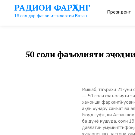
Перейти
РАДИОИ ФАРҲАНГ
к
Президент
контенту
16 сол дар фазои иттилоотии Ватан
50 соли фаъолияти эҷоди
Имшаб, таърихи 21-уми о
— 50 соли фаъолияти эҷ
ҳамоиши фарҳангӣ муови
аҳли ҳунару санъат ва 
Бояд гуфт, ки Асланшоҳ
ба дунё кушуда, соли 1
давлатии умумииттифоқи
ҳунарпешар дастони ҳам