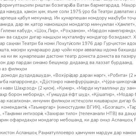
н фориғултаҳсили риштаи бозигарӣ ба Ватан бармегардад. Маҳор
а намуда, ҳамон ҳин, яъне соли 1975 ӯро ба Театри давлатии 
нарпеша қабул мекунанд. Ин ҳунарпешаи номдору маҳбуби тоҷи
амида, дар як қатор намоишҳои мондагор минҷумлаи «Ҳамлет»,
«Гилеми кабуд», «Шоҳ Лир», «Роҳзанон», «Мардон намегирянд»
ам» ва садҳои дигар нақшҳои мухталифу мондагор бозидааст. 
ар саҳнаи Театри ба номи Лоҳутӣ, соли 1976 дар Гурҷистон адои
гашта, масири ҳунарашро дар ҷойи кори аввалаш идома бахшида
на ки як ҳунарпешаи дастони театр дониста дониста ва пазир
сон дар пардаи синамо бешумор дидаанд ва лаззат бурдаанд.
и аз филмҳои
 домоди дуздидашуда», «Вохӯрӣ дар дараи марг», «Робита» (2 
ағба напарронед», «Дӯстонро намефурӯшанд», «Ҷӯра-шикорчӣ а
и нави Шаҳрзод» (2 қисм), «Кумир», «Марди мутааллиқи ду зан»
аҳр борон меборид», «Гумшуда ёфт шуд», «Қӯшатир», «Модар б
дар касалхона», инчунин филмҳои истеҳсоли кишварҳои дигар 
 комендантӣ», «Таъмиргар» (киностудияи ВГИК), «Бозгашт», «Т
 «Тақвими интизорӣ», «Захираи тило» (телеканали НТВ) ва даҳҳ
арин офаридаҳои мондагор мебошанд, ки дар онҳо Асланшоҳ 
кистон Асланшоҳ Раҳматуллоевро ҳамчунин мардум дар намоиш