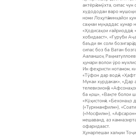
актёрӣ омӯхта, сипас чу
худододаи варо мушоҳид
номи Лоҳутӣ минҳайси ҳу
саҳнаи муқаддас ҳунар н
«Ҳодисаҳои ғайриоддӣ», 
хобидааст», «Ғуруби Аҷ
баъди як соли бозигарӣ д
сипас боз ба Ватан боз
Ааланшоҳ Раҳматуллоев 
ҳунари волои ӯро мухли
Ин феҳристи нотамом, к
«Тӯфон дар водӣ», «Ҳафт
Мукаи хурдакак», «Дар 
телевизионӣ), «Афсонаҳо
ба қош», «Вақте болои ш
«Кӯҳистонӣ», «Бехонаҳо 
(«Туркманфилм»), «Соати
(«Мосфилм»), «Афсарон»,
мешаванд, аз камназирт
офаридааст.
Ҳунарпешаи халқии Тоҷи