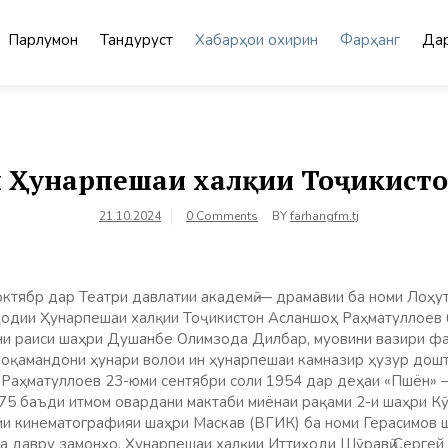
Парлумон
Тандурустӣ
Хабарҳои охирин
Фарҳанг
Дар
и Ҳунарпешаи халқии Тоҷикист
21.10.2024
0 Comments
BY
farhangfm.tj
ктябр дар Театри давлатии академӣ — драмавии ба номи Лоҳутӣ
одии Ҳунарпешаи халқии Тоҷикистон Асланшоҳ Раҳматуллоев 
ни раиси шаҳри Душанбе Олимзода Дилбар, муовини вазири ф
алоқамандони ҳунари волои ин ҳунарпешаи камназир ҳузур дош
 Раҳматуллоев 23-юми сентябри соли 1954 дар деҳаи «Пшён» 
975 баъди итмом овардани мактаби миёнаи рақами 2-и шаҳри К
и кинематографияи шаҳри Маскав (ВГИК) ба номи Герасимов ш
а давру замонҳо, Ҳунарпешаи халқии Иттиҳоди Шӯравӣ Сергей