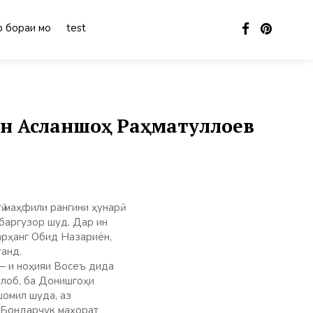
 бораи мо
test
он Асланшоҳ Раҳматуллоев
 маҳфили рангини ҳунарӣ
баргузор шуд. Дар ин
арҳанг Обид Назариён,
танд.
— и ноҳияи Восеъ дида
ӯлоб, ба Донишгоҳи
омил шуда, аз
 Бондарчук маҳорат