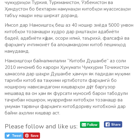
чумҳуриҳои Туркия, Туркманистон, Ўзбекистон ва
Ҳиндустон бо бехтарин намунаҳои китобҳои муассисаҳои
табъу нашри хеш ширкат доранд.
Имсол дар Намоишгоҳ беш аз 40 ношир зиёда 5000 унвон
китобҳои тозанашри худро дар риштаҳои адабиёти
бадей, адабиёти кӯдак, осори илмӣ, таърихӣ, фалсафӣ ва
фарҳангу ичтимоиёт ба алоқамандони китоб пешниҳод
намудаанд.
Намоишгоҳи байналмилалии “Китоби Душанбе” аз соли
2010 инчониб бо карори Ҳукумати Чумхурии Точикистон
ҳамасола дар шаҳри Душанбе ҳамчун як падидаи муҳими
тарғиби китоб ва таҳкими иртибототи фарҳангӣ бо
ноширону нависандагони кишварҳои дӯст баргузор
мешавад ва он ҳам як фурсати муносиб барои табодули
тачрибаи ноширон, муаррифии китобҳои тозанашр ва
умуман тарвиҷи фарҳанги китобдориву китобхонӣ дар
байни аҳолии кишвар аст.
Please follow and like us: