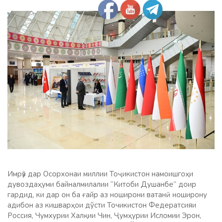
Имрӯз дар Осорхонаи миллии Тоҷикистон намоишгоҳи
дувоздаҳуми байналмилалии “Китоби Душанбе” доир
гардид, ки дар он ба ғайр аз ноширони ватанӣ ноширону
адибон аз кишварҳои дўсти Точикистон Федератсияи
Россия, Чумхурии Халқии Чин, Ҷумҳурии Исломии Эрон,