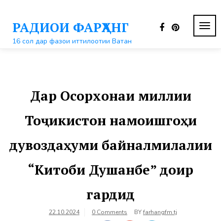
Перейти
к
РАДИОИ ФАРҲАНГ
контенту
ПЕР
НАВ
16 сол дар фазои иттилоотии Ватан
Дар Осорхонаи миллии
Тоҷикистон намоишгоҳи
дувоздаҳуми байналмилалии
“Китоби Душанбе” доир
гардид
22.10.2024
0 Comments
BY
farhangfm.tj