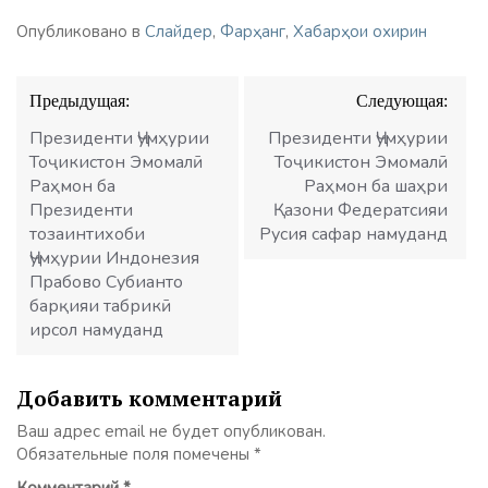
Опубликовано в
Слайдер
,
Фарҳанг
,
Хабарҳои охирин
Навигация
Предыдущая:
Следующая:
по
записям
Президенти Ҷумҳурии
Президенти Ҷумҳурии
Тоҷикистон Эмомалӣ
Тоҷикистон Эмомалӣ
Раҳмон ба
Раҳмон ба шаҳри
Президенти
Қазони Федератсияи
тозаинтихоби
Русия сафар намуданд
Ҷумҳурии Индонезия
Прабово Субианто
барқияи табрикӣ
ирсол намуданд
Добавить комментарий
Ваш адрес email не будет опубликован.
Обязательные поля помечены
*
Комментарий
*