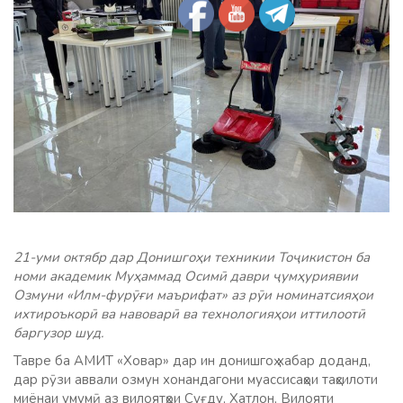
21-уми октябр дар Донишгоҳи техникии Тоҷикистон ба
номи академик Муҳаммад Осимӣ даври ҷумҳуриявии
Озмуни «Илм-фурӯғи маърифат» аз рӯи номинатсияҳои
ихтироъкорӣ ва навоварӣ ва технологияҳои иттилоотӣ
баргузор шуд.
Тавре ба АМИТ «Ховар» дар ин донишгоҳ хабар доданд,
дар рӯзи аввали озмун хонандагони муассисаҳои таҳсилоти
миёнаи умумӣ аз вилоятҳои Суғду, Хатлон, Вилояти