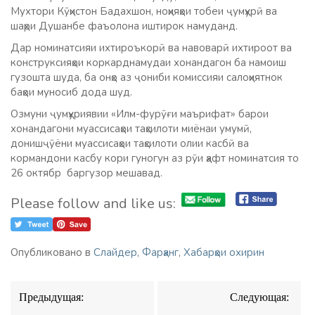
Мухтори Кӯҳистон Бадахшон, ноҳияҳои тобеи ҷумҳурӣ ва
шаҳри Душанбе фаъолона иштирок намуданд.
Дар номинатсияи ихтироъкорӣ ва навоварӣ ихтироот ва
конструксияҳои коркарднамудаи хонандагон ба намоиш
гузошта шуда, ба онҳо аз ҷониби комиссияи салоҳиятнок
баҳои муносиб дода шуд.
Озмуни ҷумҳуриявии «Илм-фурӯғи маърифат» барои
хонандагони муассисаҳои таҳсилоти миёнаи умумӣ,
донишҷӯёни муассисаҳои таҳсилоти олии касбӣ ва
кормандони касбу кори гуногун аз рӯи ҳафт номинатсия то
26 октябр баргузор мешавад.
Please follow and like us:
Опубликовано в
Слайдер
,
Фарҳанг
,
Хабарҳои охирин
Навигация
Предыдущая:
Следующая:
по