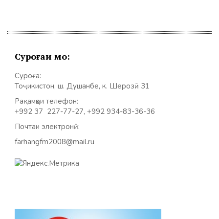
Суроғаи мо:
Суроға:
Тоҷикистон, ш. Душанбе, к. Шерозӣ 31
Рақамҳои телефон:
+992 37 227-77-27, +992 934-83-36-36
Почтаи электронӣ:
farhangfm2008@mail.ru