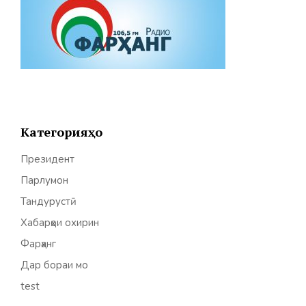
Категорияҳо
Президент
Парлумон
Тандурустӣ
Хабарҳои охирин
Фарҳанг
Дар бораи мо
test