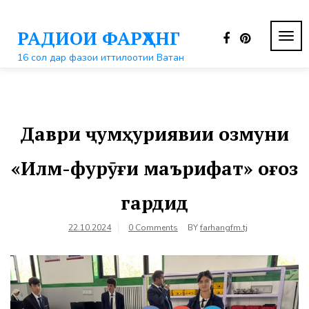
Перейти
к
РАДИОИ ФАРҲАНГ
контенту
ПЕР
НАВ
16 сол дар фазои иттилоотии Ватан
Даври ҷумҳуриявии озмуни
«Илм-фурӯғи маърифат» оғоз
гардид
22.10.2024
0 Comments
BY
farhangfm.tj