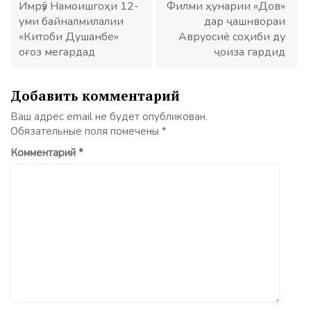
записям
Имрӯз Намоишгоҳи 12-
Филми ҳунарии «Дов»
уми байналмилалии
дар ҷашнвораи
«Китоби Душанбе»
Авруосиё соҳиби ду
оғоз мегардад
ҷоиза гардид
Добавить комментарий
Ваш адрес email не будет опубликован.
Обязательные поля помечены
*
Комментарий
*