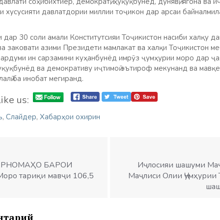
давлати соҳибихтиёр, демократӣ, ҳуқуқбунёд, дунявӣ, ягона ва 
и хусусияти давлатдории миллии тоҷикон дар арсаи байналмил
 дар 30 соли амали Конститутсияи Тоҷикистон насиби халқу да
ва заковати азими Президети мамлакат ва халқи Тоҷикистон м
мардуми ин сарзамини куҳанбунёд имрӯз ҷумҳурии моро дар ҷа
уқуқбунёд ва демокративу иҷтимоӣ эътироф мекунанд ва мавқе
алӣ ба инобат мегиранд.
ike us:
ъ
,
Слайдер
,
Хабарҳои охирин
АРНОМАҲО БАРОИ
Иҷлосияи шашуми Ма
Моро тариқи мавҷи 106,5
Маҷлиси Олии Ҷумҳурии 
шаш
нтарий