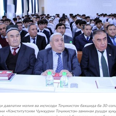
и давлатии молия ва иқтисоди Тоҷикистон бахшида ба 30-сол
они «Конститутсияи Ҷумҳурии Тоҷикистон-заминаи рушди ҳуқу