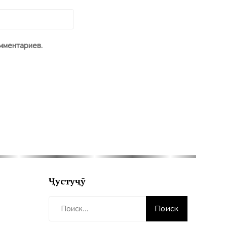
мментариев.
Ҷустуҷӯ
Найти: