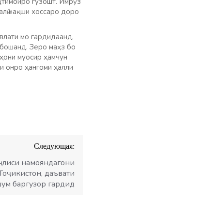
иҷтимоиро гузошт. Имрӯз
алӣ нақши хоссаро доро
влати мо гардидаанд,
ебошанд. Зеро маҳз бо
ҳони муосир ҳамчун
и онро ҳангоми ҳалли
Следующая:
ҷлиси намояндагони
Тоҷикистон, даъвати
ум баргузор гардид