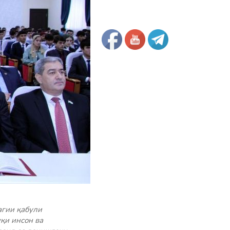
агии қабули
қи инсон ва