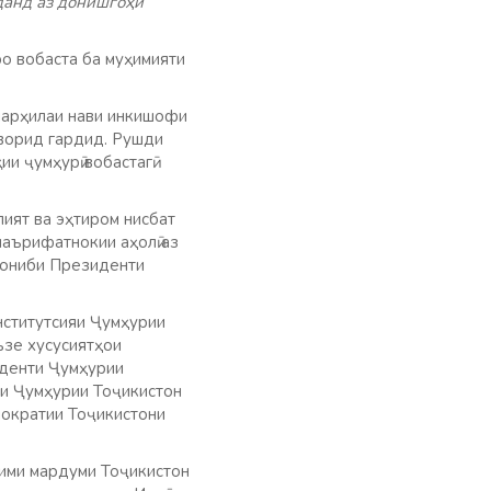
данд аз донишгоҳи
о вобаста ба муҳимияти
 марҳилаи нави инкишофи
ӣ ворид гардид. Рушди
и ҷумҳурӣ вобастагӣ
лият ва эҳтиром нисбат
маърифатнокии аҳолӣ аз
 ҷониби Президенти
нститутсияи Ҷумҳурии
ъзе хусусиятҳои
иденти Ҷумҳурии
яи Ҷумҳурии Тоҷикистон
мократии Тоҷикистони
зими мардуми Тоҷикистон