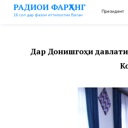
Перейти
РАДИОИ ФАРҲАНГ
к
Президент
контенту
16 сол дар фазои иттилоотии Ватан
Дар Донишгоҳи давлатии
К