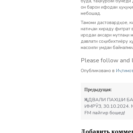
буда, таҳкурсии бунёди 
он барои ифодаи ҳуқуқи
мебошад.
Тамоми дастовардҳое, ки
натиҷаи хираду фитрат 
иродаи аксари мутлақи 
давлати соҳибихтиёру ҳ
масоили умдаи байналмил
Please follow and l
Опубликовано в
Иҷтимо
Навигация
Предыдущая:
по
записям
ҶАДВАЛИ ПАХШИ Б
ИМРӮЗ, 30.10.2024. 
FM пайгир бошед!
Добавить комме