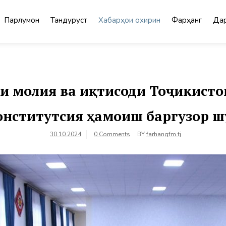
Парлумон
Тандурустӣ
Хабарҳои охирин
Фарҳанг
Дар
 молия ва иқтисоди Тоҷикисто
онститутсия ҳамоиш баргузор ш
30.10.2024
0 Comments
BY
farhangfm.tj