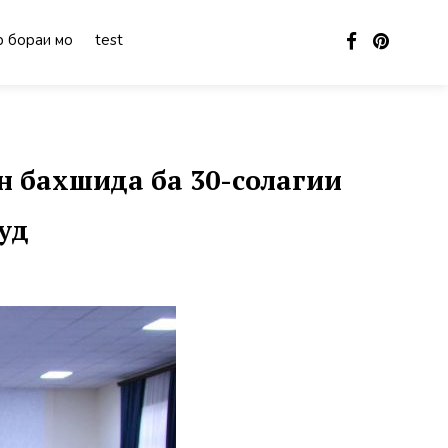
 бораи мо
test
н бахшида ба 30-солагии
уд