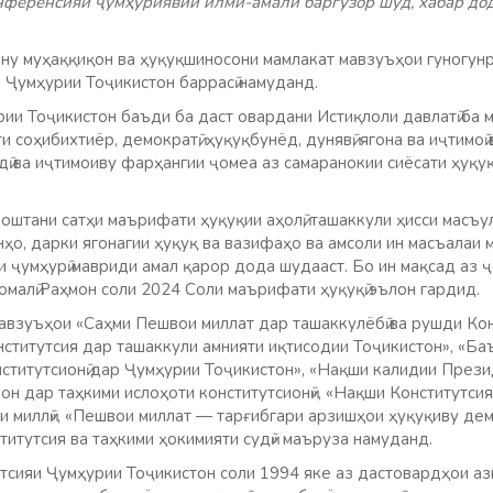
нференсияи ҷумҳуриявии илмӣ-амалӣ баргузор шуд, хабар до
у муҳаққиқон ва ҳуқуқшиносони мамлакат мавзуъҳои гуногунр
 Ҷумҳурии Тоҷикистон баррасӣ намуданд.
рии Тоҷикистон баъди ба даст овардани Истиқлоли давлатӣ ба
и соҳибихтиёр, демократӣ, ҳуқуқбунёд, дунявӣ, ягона ва иҷтимо
дӣ ва иҷтимоиву фарҳангии ҷомеа аз самаранокии сиёсати ҳуқуқи
штани сатҳи маърифати ҳуқуқии аҳолӣ, ташаккули ҳисси масъу
нҳо, дарки ягонагии ҳуқуқ ва вазифаҳо ва амсоли ин масъалаи 
и ҷумҳурӣ мавриди амал қарор дода шудааст. Бо ин мақсад аз
малӣ Раҳмон соли 2024 Соли маърифати ҳуқуқӣ эълон гардид.
взуъҳои «Саҳми Пешвои миллат дар ташаккулёбӣ ва рушди Ко
нститутсия дар ташаккули амнияти иқтисодии Тоҷикистон», «Ба
нститутсионӣ дар Ҷумҳурии Тоҷикистон», «Нақши калидии През
он дар таҳкими ислоҳоти конститутсионӣ», «Нақши Конститутси
и миллӣ», «Пешвои миллат — тарғибгари арзишҳои ҳуқуқиву де
титутсия ва таҳкими ҳокимияти судӣ» маъруза намуданд.
утсияи Ҷумҳурии Тоҷикистон соли 1994 яке аз дастовардҳои а