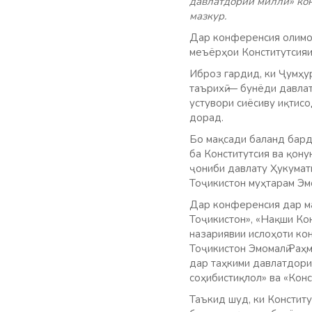
давлатдории миллӣ» ко
мазкур.
Дар конференсия олимон
меъёрҳои Конститутсияи
Иброз гардид, ки Ҷумҳу
таърихӣ — бунёди давлат
устувори сиёсиву иқтисо
дорад.
Бо мақсади баланд бардо
ба Конститутсия ва қону
ҷониби давлату Ҳукумат
Тоҷикистон муҳтарам Эмо
Дар конференсия дар ма
Тоҷикистон», «Нақши Ко
назариявии ислоҳоти ко
Тоҷикистон Эмомалӣ Раҳм
дар таҳкими давлатдори
соҳибистиқлол» ва «Конс
Таъкид шуд, ки Констит