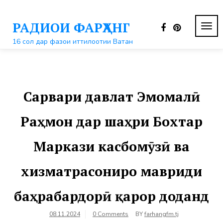
Перейти
к
РАДИОИ ФАРҲАНГ
контенту
ПЕР
НАВ
16 сол дар фазои иттилоотии Ватан
Сарвари давлат Эмомалӣ
Раҳмон дар шаҳри Бохтар
Маркази касбомӯзӣ ва
хизматрасониро мавриди
баҳрабардорӣ қарор доданд
08.11.2024
0 Comments
BY
farhangfm.tj