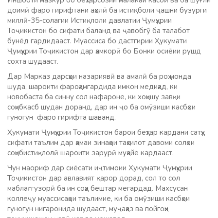
Иншооти мазкур бо беҳтарсозии малакаи касбӣ ва ба шуғли
доимӣ фаро гирифтани аҳолӣ ба истиқболи ҷашни бузурги
миллӣ-35-солагии Истиқлоли давлатии Ҷумҳурии
Тоҷикистон бо сифати баланд ва ҷавобгӯ ба талабот
бунёд гардидааст. Муассиса бо дастгирии Ҳукумати
Ҷумҳурии Тоҷикистон дар ҳамкорӣ бо Бонки осиёии рушд
сохта шудааст.
Дар Марказ дарсҳои назариявӣ ва амалӣ ба роҳ монда
шуда, шароити фароҳамгардида имкон медиҳад, ки
новобаста ба синну сол нафароне, ки хоҳишу завқи
соҳибкасб шудан доранд, дар ин ҷо ба омӯзиши касбҳои
гуногун фаро гирифта шаванд.
Ҳукумати Ҷумҳурии Тоҷикистон барои беҳтар кардани сатҳу
сифати таълим дар ҳамаи зинаҳои таҳсилот давоми солҳои
соҳибистиқлолӣ шароити зарурӣ муҳайё кардааст.
Чун маориф дар сиёсати иҷтимоии Ҳукумати Ҷумҳурии
Тоҷикистон дар авлавият қарор дорад, сол то сол
маблағгузорӣ ба ин соҳа бештар мегардад. Махсусан
коллеҷу муассисаҳои таълимие, ки ба омӯзиши касбҳои
гуногун нигаронида шудааст, муҷаҳҳаз ва пойгоҳи