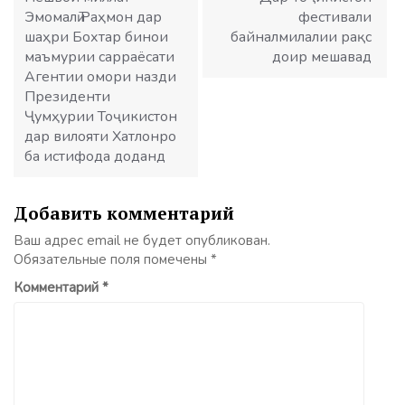
Эмомалӣ Раҳмон дар
фестивали
шаҳри Бохтар бинои
байналмилалии рақс
маъмурии сарраёсати
доир мешавад
Агентии омори назди
Президенти
Ҷумҳурии Тоҷикистон
дар вилояти Хатлонро
ба истифода доданд
Добавить комментарий
Ваш адрес email не будет опубликован.
Обязательные поля помечены
*
Комментарий
*