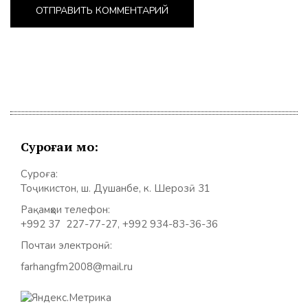
Суроғаи мо:
Суроға:
Тоҷикистон, ш. Душанбе, к. Шерозӣ 31
Рақамҳои телефон:
+992 37 227-77-27, +992 934-83-36-36
Почтаи электронӣ:
farhangfm2008@mail.ru