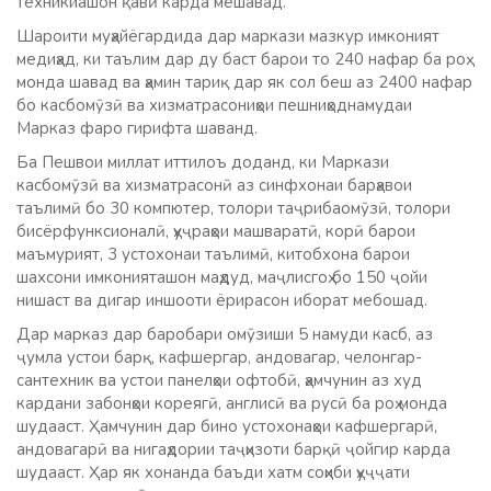
техникиашон қавӣ карда мешавад.
Шароити муҳайёгардида дар маркази мазкур имконият
медиҳад, ки таълим дар ду баст барои то 240 нафар ба роҳ
монда шавад ва ҳамин тариқ дар як сол беш аз 2400 нафар
бо касбомӯзӣ ва хизматрасониҳои пешниҳоднамудаи
Марказ фаро гирифта шаванд.
Ба Пешвои миллат иттилоъ доданд, ки Маркази
касбомӯзӣ ва хизматрасонӣ аз синфхонаи барҳавои
таълимӣ бо 30 компютер, толори таҷрибаомӯзӣ, толори
бисёрфунксионалӣ, ҳуҷраҳои машваратӣ, корӣ барои
маъмурият, 3 устохонаи таълимӣ, китобхона барои
шахсони имконияташон маҳдуд, маҷлисгоҳ бо 150 ҷойи
нишаст ва дигар иншооти ёрирасон иборат мебошад.
Дар марказ дар баробари омӯзиши 5 намуди касб, аз
ҷумла устои барқ, кафшергар, андовагар, челонгар-
сантехник ва устои панелҳои офтобӣ, ҳамчунин аз худ
кардани забонҳои кореягӣ, англисӣ ва русӣ ба роҳ монда
шудааст. Ҳамчунин дар бино устохонаҳои кафшергарӣ,
андовагарӣ ва нигаҳдории таҷҳизоти барқӣ ҷойгир карда
шудааст. Ҳар як хонанда баъди хатм соҳиби ҳуҷҷати