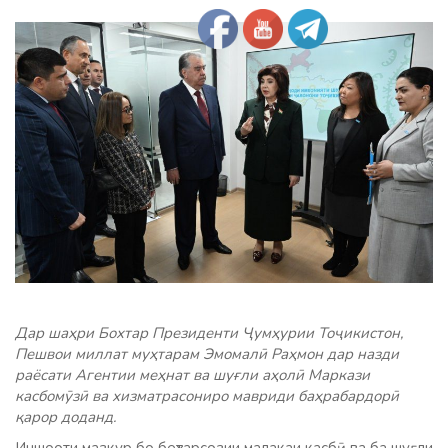
Дар шаҳри Бохтар Президенти Ҷумҳурии Тоҷикистон,
Пешвои миллат муҳтарам Эмомалӣ Раҳмон дар назди
раёсати Агентии меҳнат ва шуғли аҳолӣ Маркази
касбомӯзӣ ва хизматрасониро мавриди баҳрабардорӣ
қарор доданд.