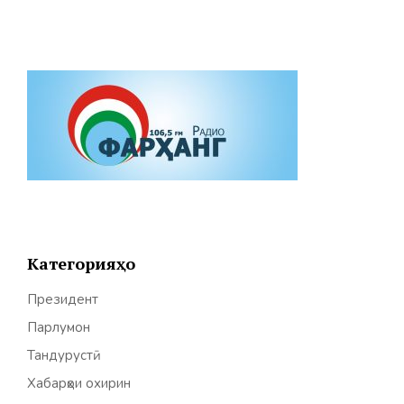
Категорияҳо
Президент
Парлумон
Тандурустӣ
Хабарҳои охирин