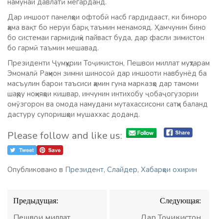
намунаи давлатӣ мегарданд.
Дар иншоот панелҳои офтобӣ насб гардидааст, ки биноро
ҳама вақт бо неруи барқ таъмин менамояд. Ҳамчунин бино
бо системаи гармидиҳӣ пайваст буда, дар фасли зимистон
бо гармӣ таъмин мешавад.
Президенти Ҷумҳурии Тоҷикистон, Пешвои миллат муҳтарам
Эмомалӣ Раҳмон зимни шиносоӣ дар иншооти навбунёд ба
масъулин барои таъсиси ҳамин гуна марказҳо дар тамоми
шаҳру ноҳияҳои кишвар, инчунин интихобу ҷобаҷогузории
омӯзгорон ва омода намудани мутахассисони сатҳи баланд
дастуру супоришҳои мушаххас доданд.
Please follow and like us:
Опубликовано в
Президент
,
Слайдер
,
Хабарҳои охирин
Навигация
Предыдущая:
Следующая:
по
записям
Пешвои миллат
Дар Тоҷикистон