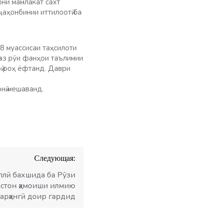
они мамлакат сахт
ҷаҳонбинии иттилоотӣ ба
8 муассисаи таҳсилоти
 аз рӯи фанҳои таълимии
ӣ роҳ ёфтанд. Даври
нӣ мешаванд.
Следующая:
ллӣ бахшида ба Рӯзи
стон ҳамоиши илмию
арҳангӣ доир гардид