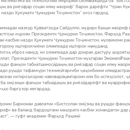
, математика ва технологияи информатсионӣ бахшида ба “Бист
қиқ ва риёзӣ дар соҳаи илму маориф” барои дарёфти “Ҷоми Кум
и назди Ҳукумати Ҷумҳурии Тоҷикистон” оғоз гардид.
мпиадаи мазкур Қувватзода Сайдулло, мудири бахши маориф 
астгоҳи иҷрояи Президенти Ҷумҳурии Тоҷикистон, Фарҳод Раҳи
наи касбии назди Ҳукумати Ҷумҳурии Тоҷикистон, муовинони ра
згорону иштирокчиёни олимпиада иштирок намуданд.
титоҳ иброз намуд, ки олимпиада дар доираи дастуру ҳидоятҳ
иллат, Президенти Ҷумҳурии Тоҷикистон муҳтарам Эмомалӣ Раҳ
шди фанҳои табиатшиносӣ, дақиқ ва риёзӣ дар соҳаи илму мао
ади рушди тафаккури техникӣ, тарғиби ҷаҳонбинии илмӣ, дастрас
авсеаи ихтироъкорию навоварӣ, ҳамгироии илм бо истеҳсолот,
ба омӯзиши фанҳои табиӣ, дақиқ ва риёзӣ, дарёфт ва муарриф
ҷҳо баргузор мегардад.
донии Барномаи давлатии «Бистсолаи омӯзиш ва рушди фанҳои 
аориф» ва баланд бардоштани маҳорати касбии хонандагон дар 
аст”, — гуфт академик Фарҳод Раҳимӣ.