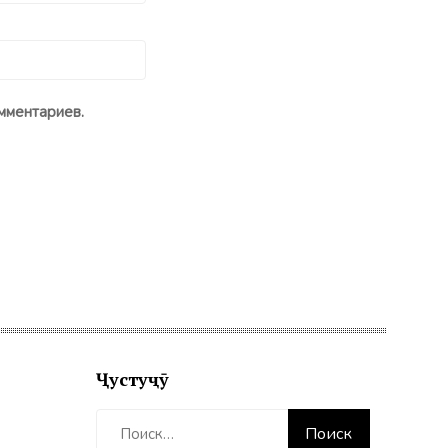
мментариев.
Ҷустуҷӯ
Найти: