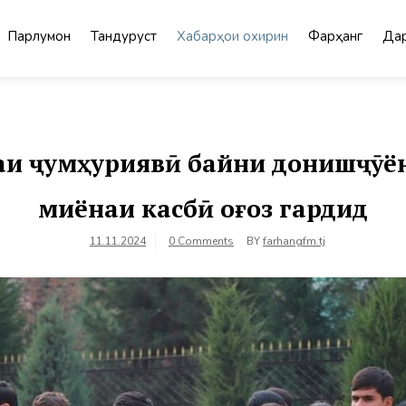
Парлумон
Тандурустӣ
Хабарҳои охирин
Фарҳанг
Дар
и ҷумҳуриявӣ байни донишҷӯён
миёнаи касбӣ оғоз гардид
11.11.2024
0 Comments
BY
farhangfm.tj