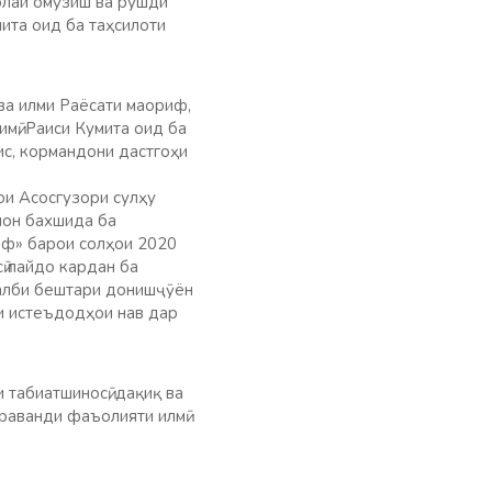
солаи омӯзиш ва рушди
ита оид ба таҳсилоти
ва илми Раёсати маориф,
мӣ, Раиси Кумита оид ба
ис, кормандони дастгоҳи
ои Асосгузори сулҳу
мон бахшида ба
риф» барои солҳои 2020
ӣ пайдо кардан ба
 ҷалби бештари донишҷӯён
ии истеъдодҳои нав дар
табиатшиносӣ, дақиқ ва
раванди фаъолияти илмӣ