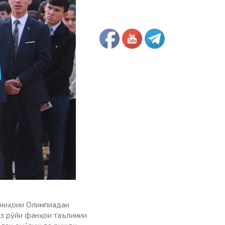
 ниҳоии Олимпиадаи
аз рӯйи фанҳои таълимии