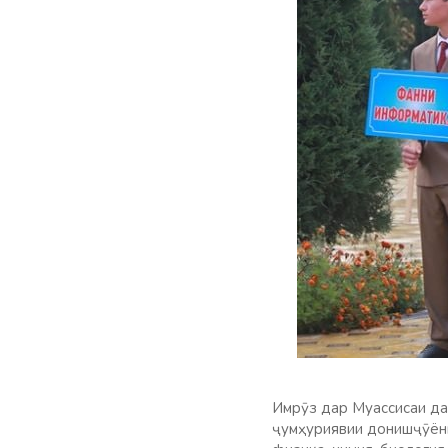
Имрӯз дар Муассисаи да
ҷумҳуриявии донишҷӯёни