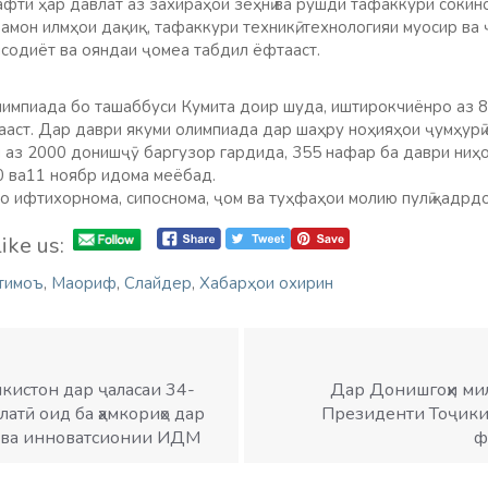
фти ҳар давлат аз захираҳои зеҳнӣ ва рушди тафаккури сокин
замон илмҳои дақиқ, тафаккури техникӣ, технологияи муосир ва 
содиёт ва ояндаи ҷомеа табдил ёфтааст.
лимпиада бо ташаббуси Кумита доир шуда, иштирокчиёнро аз 8
ааст. Дар даври якуми олимпиада дар шаҳру ноҳияҳои ҷумҳурӣ
 аз 2000 донишҷӯ баргузор гардида, 355 нафар ба даври ниҳо
0 ва11 ноябр идома меёбад.
о ифтихорнома, сипоснома, ҷом ва туҳфаҳои молию пулӣ қадрдо
ike us:
тимоъ
,
Маориф
,
Слайдер
,
Хабарҳои охирин
кистон дар ҷаласаи 34-
Дар Донишгоҳи ми
тӣ оид ба ҳамкориҳо дар
Президенти Тоҷики
ӣ ва инноватсионии ИДМ
ф