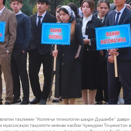
влатии таълимии “Коллеҷи технологии шаҳри Душанбе” даври
 муассисаҳои таҳсилоти миёнаи касбии Ҷумҳурии Тоҷикистон 