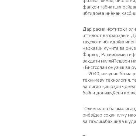
физика, химия, биология
фанҳои табиатшиносӣ, да
ибтидоӣ ва миёнаи касби
Дар расми ифтитоҳи оли
иттилоот ва фарҳанги Д
таҳслоти ибтидоӣ ва миё
марказии кумита ва омӯ
Фарҳод Раҳимӣ зимин иф
ваҳдати миллӣ-Пешвои м
«Бистсолаи омӯзиш ва ру
— 2040, инчунин бо мақс
техникаву технология, т
ва дигар қишрҳои ҷомеа 
байни донишҷӯёни колле
“Олимпиада ба амалигар
риёзӣ дар соҳаи илму м
ва таълимӣ бахшида шуда