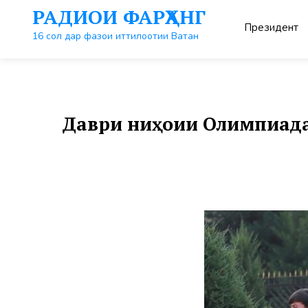
Перейти
РАДИОИ ФАРҲАНГ
к
Президент
контенту
16 сол дар фазои иттилоотии Ватан
Даври ниҳоии Олимпиада