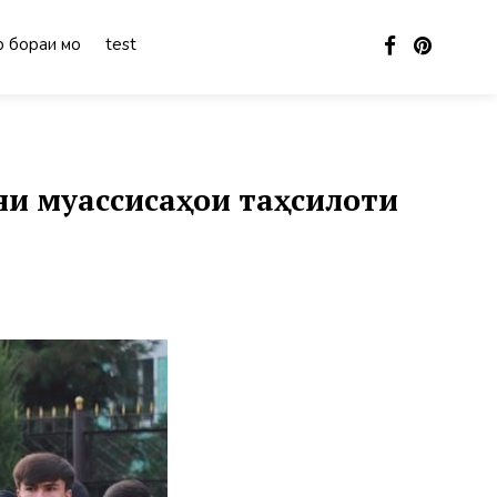
 бораи мо
test
и муассисаҳои таҳсилоти